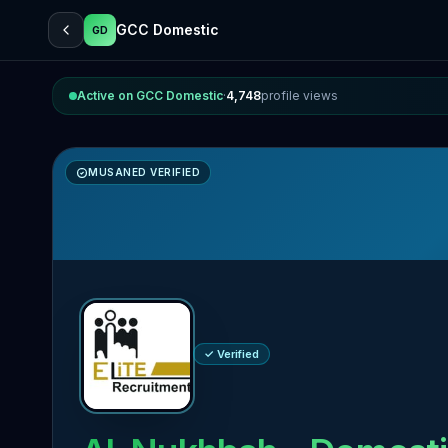
GCC Domestic
GD
Active on GCC Domestic
·
4,748
profile views
MUSANED VERIFIED
✓ Verified