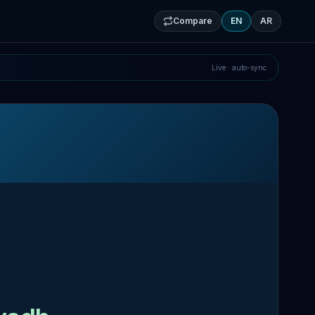
Compare
EN
AR
Live · auto-sync