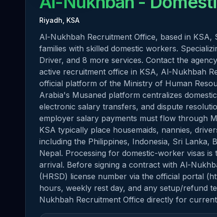
Al-Nukhbah
- Domesti
Riyadh, KSA
Al-Nukhbah Recruitment Office, based in KSA, S
families with skilled domestic workers. Special
Driver, and 8 more services. Contact the agency 
active recruitment office in KSA, Al-Nukhbah R
official platform of the Ministry of Human Res
Arabia's Musaned platform centralizes domestic-
electronic salary transfers, and dispute resolut
employer salary payments must flow through M
KSA typically place housemaids, nannies, drive
including the Philippines, Indonesia, Sri Lanka,
Nepal. Processing for domestic-worker visas is 
arrival. Before signing a contract with Al-Nukh
(HRSD) license number via the official portal (
hours, weekly rest day, and any setup/refund te
Nukhbah Recruitment Office directly for current 