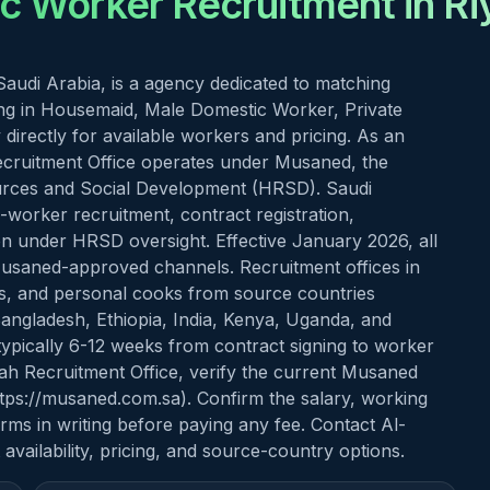
c Worker Recruitment in Ri
audi Arabia, is a agency dedicated to matching
izing in Housemaid, Male Domestic Worker, Private
directly for available workers and pricing. As an
ecruitment Office operates under Musaned, the
ources and Social Development (HRSD). Saudi
worker recruitment, contract registration,
ion under HRSD oversight. Effective January 2026, all
usaned-approved channels. Recruitment offices in
rs, and personal cooks from source countries
 Bangladesh, Ethiopia, India, Kenya, Uganda, and
typically 6-12 weeks from contract signing to worker
bah Recruitment Office, verify the current Musaned
https://musaned.com.sa). Confirm the salary, working
rms in writing before paying any fee. Contact Al-
availability, pricing, and source-country options.