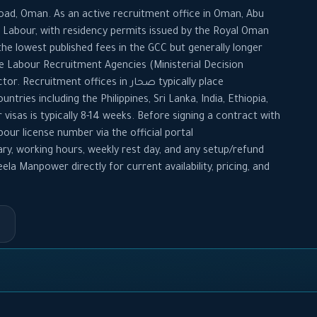
oad, Oman. As an active recruitment office in Oman, Abu
Labour, with residency permits issued by the Royal Oman
e lowest published fees in the GCC but generally longer
e Labour Recruitment Agencies (Ministerial Decision
405/2025) r. Recruitment offices in
ries including the Philippines, Sri Lanka, India, Ethiopia,
isas is typically 8-14 weeks. Before signing a contract with
our license number via the official portal
ary, working hours, weekly rest day, and any setup/refund
la Manpower directly for current availability, pricing, and