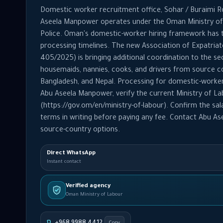
Domestic worker recruitment office, Sohar / Buraimi R
Aseela Manpower operates under the Oman Ministry of 
Police. Oman's domestic-worker hiring framework has th
processing timelines. The new Association of Expatriat
is bringing additional coordination to the secto صحار typically place
housemaids, nannies, cooks, and drivers from source count
Bangladesh, and Nepal. Processing for domestic-worker v
Abu Aseela Manpower, verify the current Ministry of Lab
(https://gov.om/en/ministry-of-labour). Confirm the sal
terms in writing before paying any fee. Contact Abu Asee
source-country options.
Direct WhatsApp
Instant contact
Verified agency
Oman Ministry of Labour