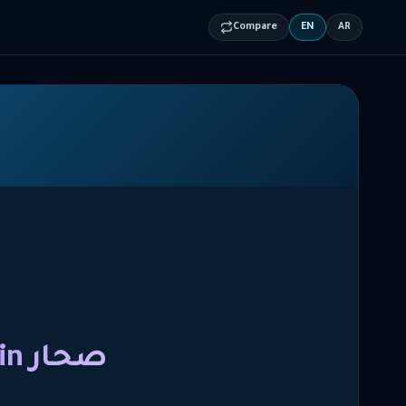
Compare
EN
AR
- Domestic Worker Recruitment in صحار