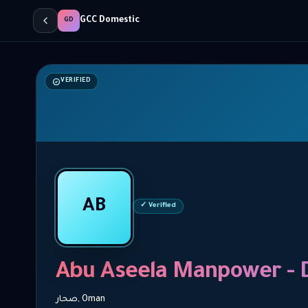
GCC Domestic
GD
VERIFIED
AB
✓ Verified
Abu Aseela Manpower
صحار, Oman