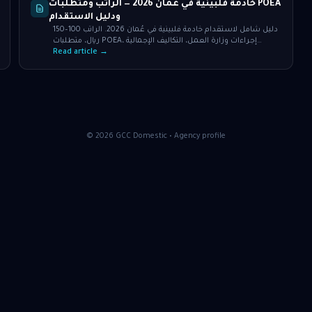
خادمة فلبينية في عُمان 2026 — الراتب ومتطلبات POEA
ودليل الاستقدام
دليل شامل لاستقدام خادمة فلبينية في عُمان 2026. الراتب 100–150
ريال، متطلبات POEA، إجراءات وزارة العمل، التكاليف الإجمالية
ونصائح للعائلات العُمانية.
Read article →
©
2026
GCC Domestic •
Agency profile