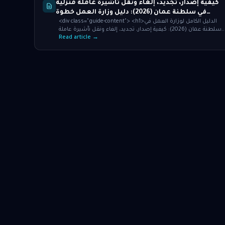
كيفية إصدار، تجديد، إلغاء ونقل تأشيرة عاملة منزلية
في سلطنة عمان (2026): دليل وزارة العمل خطوة
<div class="guide-content"> <h1>الدليل الكامل لوزارة العمل في
بخطوة
سلطنة عمان (2026): كيفية إصدار، تجديد، إلغاء ونقل تأشيرة عاملة
منزلية - الخطوات الكاملة.
Read article →