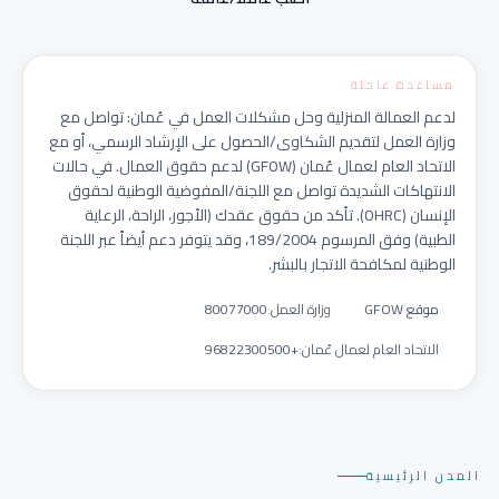
مساعدة عاجلة
لدعم العمالة المنزلية وحل مشكلات العمل في عُمان: تواصل مع
وزارة العمل لتقديم الشكاوى/الحصول على الإرشاد الرسمي، أو مع
الاتحاد العام لعمال عُمان (GFOW) لدعم حقوق العمال. في حالات
الانتهاكات الشديدة تواصل مع اللجنة/المفوضية الوطنية لحقوق
الإنسان (OHRC). تأكد من حقوق عقدك (الأجور، الراحة، الرعاية
الطبية) وفق المرسوم 189/2004، وقد يتوفر دعم أيضاً عبر اللجنة
الوطنية لمكافحة الاتجار بالبشر.
موقع GFOW
وزارة العمل
:
80077000
الاتحاد العام لعمال عُمان
:
+96822300500
المدن الرئيسية