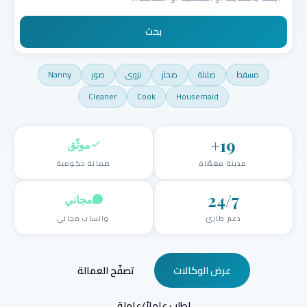
بحث
مسقط
صلالة
صحار
نزوى
صور
Nanny
Cleaner
Cook
Housemaid
+
19
موثّق
مدينة مغطّاة
ضمانة حكومية
24/7
مجاني
دعم طارئ
واتساب مجاني
عرض الوكالات
تصفّح العمالة
اطلب عاملاً/عاملة