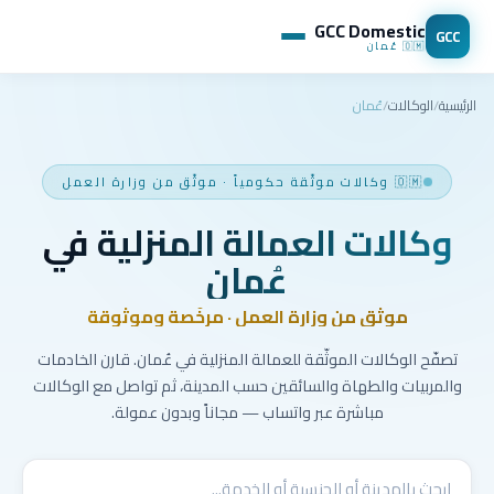
GCC Domestic
GCC
🇴🇲
عُمان
الرئيسية
/
الوكالات
/
عُمان
🇴🇲
وكالات موثّقة حكومياً
·
موثّق من وزارة العمل
وكالات العمالة المنزلية في
عُمان
موثّق من وزارة العمل · مرخّصة وموثوقة
تصفّح الوكالات الموثّقة للعمالة المنزلية في عُمان. قارن الخادمات
والمربيات والطهاة والسائقين حسب المدينة، ثم تواصل مع الوكالات
مباشرة عبر واتساب — مجاناً وبدون عمولة.