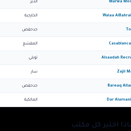
Marwa Moo
الدير
Walaa AlBahra
الخارجية
To
جدحفص
Casablanca
المقشع
Alsaadah Recr
توبلي
Zajil 
سار
Bareaq All
جدحفص
Dar Alamani
المالكية
اذا اختير كل مكتب