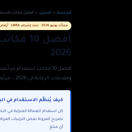
الرئيسية
←
البحرين
←
أفضل مكاتب الاستقدام 
محدّث يونيو 2026 · تحت إشراف LMRA · أرقام السجل/الترخيص منشورة
أفضل 10
2026
ومقدمات الرعاية في 2026 — مرتّبة وفق صلاحية الترخيص واكتمال الملف والتوثيق، بمعايير شفافة منشورة بالكامل أدناه.
كيف يُنظَّم الاستقدام في البح
تصريح المرونة بعض الترتيبات المرنة
أي مبلغ.