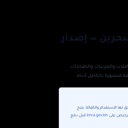
البحرين — إصدار
ف هيئة تنظيم سوق العمل (LMRA) لاستقدام العاملات والمربيات والطباخات
 العمل (LMRA). المكاتب المرخّصة فقط يحق لها الاستقدام والكفالة. يتيح
الترخيص على
lmra.gov.bh
قبل دفع