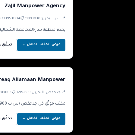
Zajil Manpower Agency
📍
سار
، البحرين
11893030
📋
97339531234
يخدم منطقة سار/المحافظة الشمالية (س.ت 11893030) بملف موثّق وبيانا
عرض الملف الكامل ←
تحقّق عبر 
reaq Allamaan Manpower
📍
جدحفص
، البحرين
12152988
📋
3131103
مكتب موثّق في جدحفص (س.ت 12152988) بملف كامل وثبات في السجل.
عرض الملف الكامل ←
تحقّق عبر 