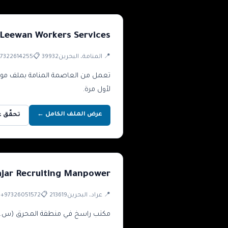
 Leewan Workers Services
7322614255
📋
39932
، البحرين
المنامة
📍
لأول مرة.
عرض الملف الكامل ←
ق عبر LMRA
jar Recruiting Manpower

+97326051572
📋
213619
، البحرين
عراد
📍
اسخ في منطقة المحرق (س.ت 213619) بسجلات موثّقة وتخصص واضح في توظيف العاملات المقيمات والمربيات.