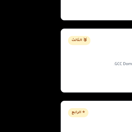
🥉 الثالث
⭐ الرابع