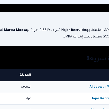
Hajar Recruiting
(س.ت 213619، عراد)، و
Marwa Moosa
ة سريعة
المدينة
Al Leewan 
المنامة
Hajar Recr
عراد