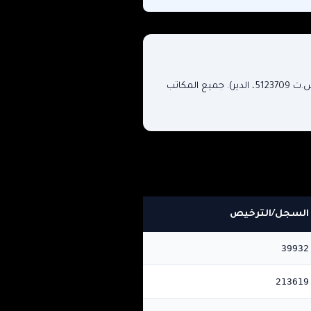
(س.ت 5123709، الدير). جميع المكاتب
السجل/الترخيص
39932
213619