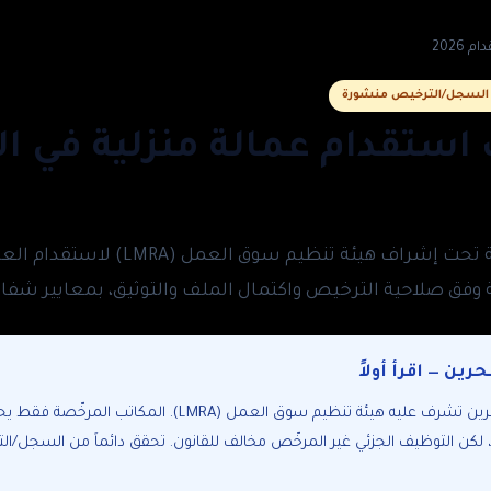
2026
 مكاتب استقدام عمالة منزلية في 
أفضل 10 مكاتب استقدام مرخّصة تحت إشرا
رين — اقرأ أولاً
كل استقدام للعمالة المنزلية في البحرين تشرف عليه هيئة تنظيم سوق
، لكن التوظيف الجزئي غير المرخّص مخالف للقانون. تحقق دائماً من السجل/