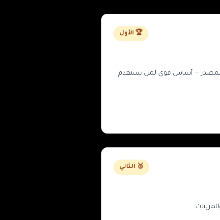
🏆 الأول
 شفافة وتغطية واسعة لدول المصدر — أساس قوي لمن يستقدم
🥈 الثاني