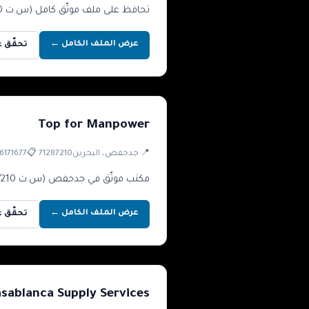
تحافظ على ملف موثّق كامل (س.ت 61437760) وتغطي الأدوار الأساسية: عاملات، مربيات، طباخات ومقدمات رعاية.
عرض الملف الكامل ←
تحقّق عبر 
Top for Manpower
📍
جدحفص
، البحرين
71287210
📋
6171677
مكتب موثّق في جدحفص (س.ت 71287210) ببيانات تواصل شفافة وعمليات توظيف نشطة.
عرض الملف الكامل ←
تحقّق عبر 
sablanca Supply Services