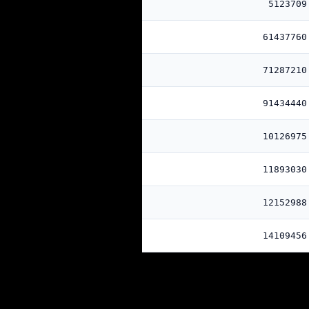
5123709
61437760
71287210
91434440
10126975
11893030
12152988
14109456