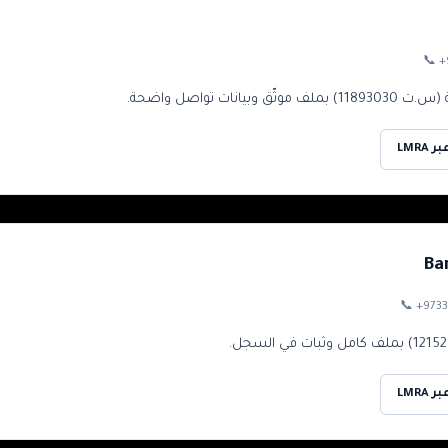
📞
+
ت تواصل واضحة.
LMRA
Ba
📞
+9733
LMRA