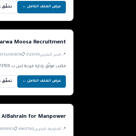
عرض الملف الكامل ←
تحقّق عبر 
arwa Moosa Recruitment
📍
الدير
، البحرين
5123709
📋
97332363878
مكتب موثّق بإدارة فردية (س.ت 5123709) قرب المحرق مع بيانات تواصل كاملة واكتمال ملف ثابت على سجل GCC Domestic.
عرض الملف الكامل ←
تحقّق عبر 
 AlBahrain for Manpower
📍
الخارجية
، البحرين
61437760
📋
38139157