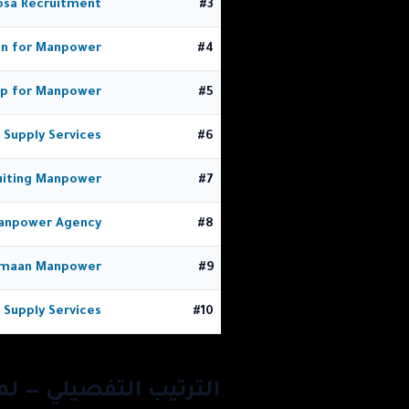
sa Recruitment
#
3
in for Manpower
#
4
p for Manpower
#
5
 Supply Services
#
6
uiting Manpower
#
7
Manpower Agency
#
8
amaan Manpower
#
9
 Supply Services
#
10
الترتيب التفصيلي — لم