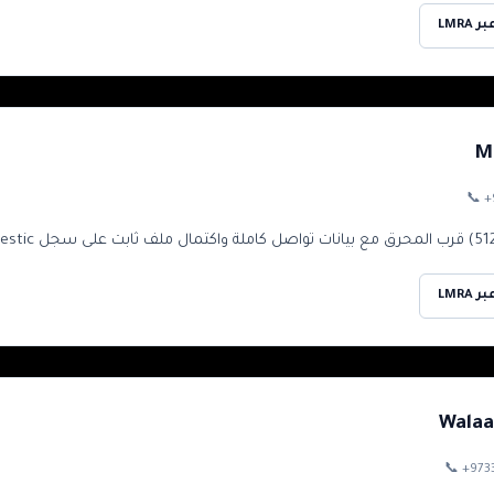
LMRA
M
📞
+
LMRA
Walaa
📞
+973