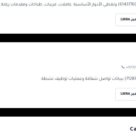
LMRA
📞
+9733
LMRA
Ca