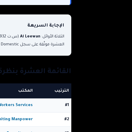
الإجابة السريعة
الثلاثة الأوائل:
Al Leewan
(س.ت 39932، المنامة)، و
العشرة موثّقة على سجل GCC Domestic وتعمل تحت إشراف LMRA.
القائمة العشرة بنظر
الترتيب
المكتب
Workers Services
#
1
uiting Manpower
#
2