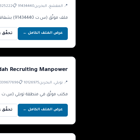
📍
المقشع
، البحرين
91434440
📋
325222
ملف موثّق (س.ت 91434440) بشفافية كاملة في التواصل وعرض استقدام متعدد الجنسيات.
عرض الملف الكامل ←
تحقّق عبر 
dah Recruiting Manpower
📍
توبلي
، البحرين
10126975
📋
339677696
مكتب موثّق في منطقة توبلي (س.ت 10126975) بملف عملي كامل وتركيز واضح على العمالة المنزلية.
عرض الملف الكامل ←
تحقّق عبر 