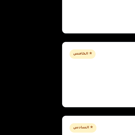
⭐ الخامس
⭐ السادس