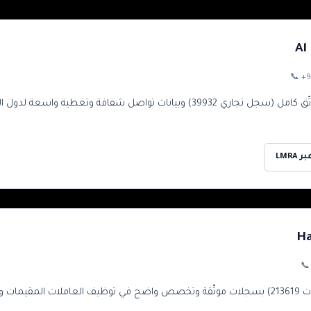
Al
📞
+9
932) وبيانات تواصل شفافة وتغطية واسعة لدول المصدر — أساس قوي لمن يستقدم
تحقّ
Ha

مكتب ر