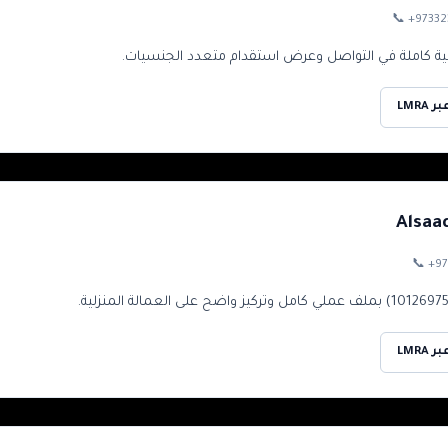
📞
+97332
LMRA
Alsaa
📞
+97
LMRA