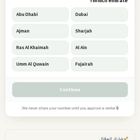
Which emirate?
Abu Dhabi
Dubai
Ajman
Sharjah
Ras Al Khaimah
Al Ain
Umm Al Quwain
Fujairah
Continue
🔒 We never share your number until you approve a center.
شارك المقال