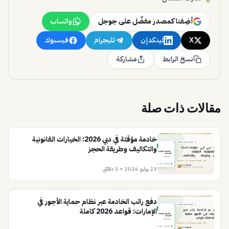
أضِفنا كمصدر مفضّل على جوجل
واتساب
X
لينكدإن
تليجرام
فيسبوك
نسخ الرابط
مشاركة
مقالات ذات صلة
خادمة مؤقتة في دبي 2026: الخيارات القانونية
والتكاليف وطريقة الحجز
23 يوليو 2026
•
5 دقائق
دفع راتب الخادمة عبر نظام حماية الأجور في
الإمارات: قواعد 2026 كاملة