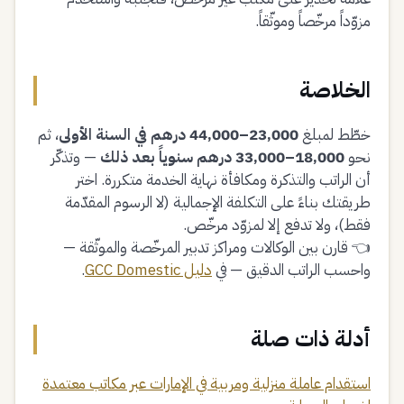
مزوّداً مرخّصاً وموثّقاً.
الخلاصة
خطّط لمبلغ
23,000–44,000 درهم في السنة الأولى
، ثم
نحو
18,000–33,000 درهم سنوياً بعد ذلك
— وتذكّر
أن الراتب والتذكرة ومكافأة نهاية الخدمة متكررة. اختر
طريقتك بناءً على التكلفة الإجمالية (لا الرسوم المقدّمة
فقط)، ولا تدفع إلا لمزوّد مرخّص.
👈 قارن بين الوكالات ومراكز تدبير المرخّصة والموثّقة —
واحسب الراتب الدقيق — في
دليل GCC Domestic
.
أدلة ذات صلة
استقدام عاملة منزلية ومربية في الإمارات عبر مكاتب معتمدة