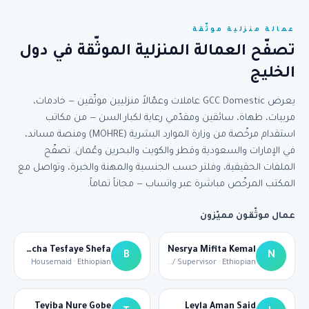
عمالة منزلية موثّقة
تصفّح العمالة المنزلية الموثّقة في دول
الخليج
يعرض GCC Domestic عاملات وعمّالاً منزليين موثّقين — خادمات،
مربيات، طهاة، سائقين ومقدّمي رعاية لكبار السن — من مكاتب
استقدام مرخّصة من وزارة الموارد البشرية (MOHRE) ومنصة مساند،
في الإمارات والسعودية وقطر والكويت والبحرين وعُمان. تصفّح
الملفات الحقيقية، وفلتر حسب الجنسية والمهنة والخبرة، وتواصل مع
المكتب المرخّص مباشرة عبر واتساب — مجاناً تماماً.
عمال موثّقون مميّزون
Belecha Tesfaye Shefa
Nesrya Mifita Kemal
B
N
Housemaid · Ethiopian
Housemaid / Supervisor · Ethiopian
Teyiba Nure Gobe
Leyla Aman Said