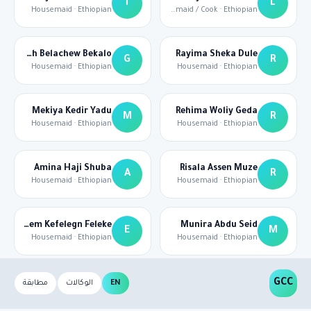
T
L
Housemaid · Ethiopian
Housemaid / Cook · Ethiopian
Gelaynesh Belachew Bekalo
Rayima Sheka Dule
G
R
Housemaid · Ethiopian
Housemaid · Ethiopian
Mekiya Kedir Yadu
Rehima Woliy Geda
M
R
Housemaid · Ethiopian
Housemaid · Ethiopian
Amina Haji Shuba
Risala Assen Muze
A
R
Housemaid · Ethiopian
Housemaid · Ethiopian
Etalem Kefelegn Feleke
Munira Abdu Seid
E
M
Housemaid · Ethiopian
Housemaid · Ethiopian
GCC
EN
الوكالات
مطابقة