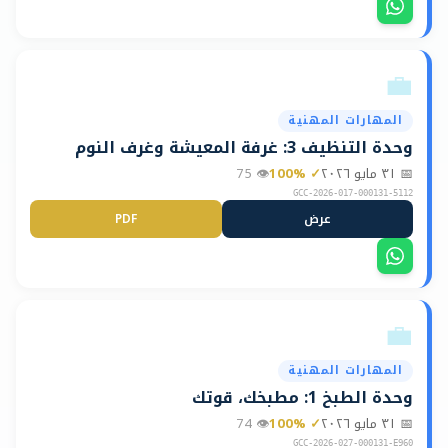
📋
💼
المهارات المهنية
وحدة التنظيف 3: غرفة المعيشة وغرف النوم
📅
٣١ مايو ٢٠٢٦
✓
%
100
👁
75
GCC-2026-017-000131-5112
عرض
PDF
📋
💼
المهارات المهنية
وحدة الطبخ 1: مطبخك، قوتك
📅
٣١ مايو ٢٠٢٦
✓
%
100
👁
74
GCC-2026-027-000131-E960