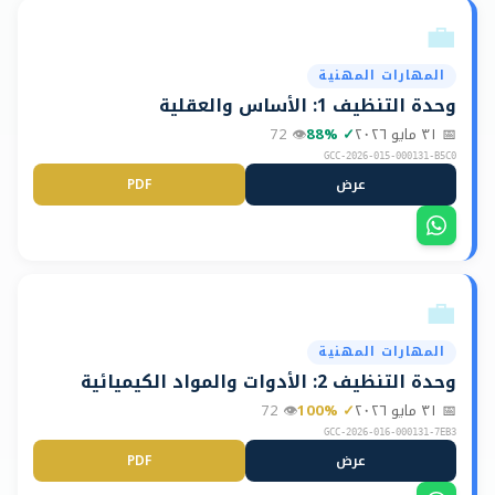
💼
المهارات المهنية
وحدة التنظيف 1: الأساس والعقلية
📅
٣١ مايو ٢٠٢٦
✓
%
88
👁
72
GCC-2026-015-000131-B5C0
عرض
PDF
📋
💼
المهارات المهنية
وحدة التنظيف 2: الأدوات والمواد الكيميائية
📅
٣١ مايو ٢٠٢٦
✓
%
100
👁
72
GCC-2026-016-000131-7EB3
عرض
PDF