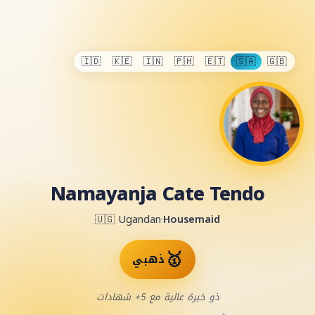
🇮🇩
🇰🇪
🇮🇳
🇵🇭
🇪🇹
🇸🇦
🇬🇧
Namayanja Cate Tendo
🇺🇬
Ugandan
·
Housemaid
🥇
ذهبي
ذو خبرة عالية مع 5+ شهادات