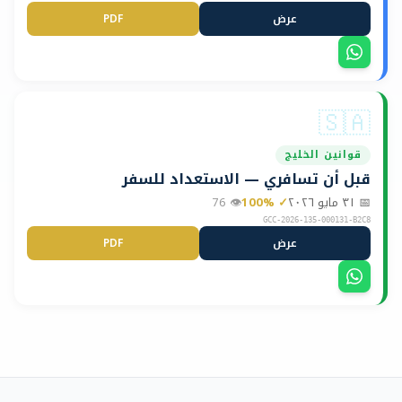
عرض
PDF
📋
🇸🇦
قوانين الخليج
قبل أن تسافري — الاستعداد للسفر
📅
٣١ مايو ٢٠٢٦
✓
%
100
👁
76
GCC-2026-135-000131-B2C8
عرض
PDF
📋