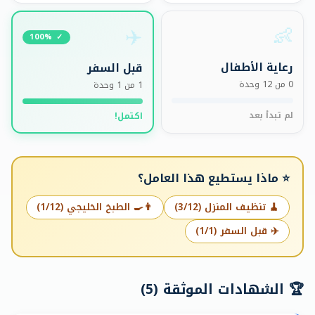
👶
✈️
✓ 100%
رعاية الأطفال
قبل السفر
0 من 12 وحدة
1 من 1 وحدة
لم تبدأ بعد
اكتمل!
⭐
ماذا يستطيع هذا العامل؟
🧹 تنظيف المنزل (3/12)
👨‍🍳 الطبخ الخليجي (1/12)
✈️ قبل السفر (1/1)
🏆
الشهادات الموثقة
(
5
)