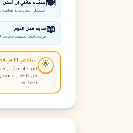
🍽️
عشاء عائلي إن أمكن
اضبطي الطاولة. لا هواتف. 
📖
هدوء قبل النوم
قراءة، لعب لطيف، محادثة. ل
استمعي 1:1 في المطبخ
🌟
المحادثات جنباً إلى ج
أقل. الأطفال ينفتحو
الوجبة. 🥕