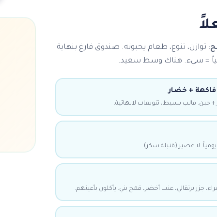
اً
ح
: توازن، تنوع، طعام يحبونه. صندوق فارغ بنهاية
يومياً = سيء. هناك وسط سعيد.
 فاكهة + خضار
+ جبن. قالب بسيط، تنويعات لانهائية.
 يومياً. لا عصير (قنبلة سكر).
راء، جزر برتقالي، عنب أخضر، قمح بني. يأكلون بأعينهم.