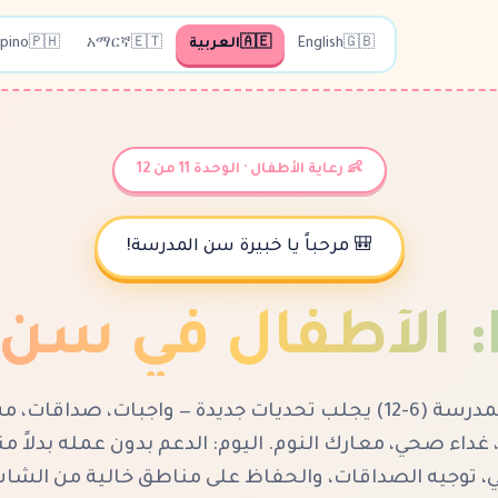
🇬🇧
English
🇦🇪
العربية
🇪🇹
አማርኛ
🇵🇭
ipino
👶 رعاية الأطفال · الوحدة 11 من 12
🎒 مرحباً يا خبيرة سن المدرسة!
:
الأطفال في سن 
سن المدرسة (6-12) يجلب تحديات جديدة — واجبات، صداقات
غداء صحي، معارك النوم. اليوم: الدعم بدون عمله بدلاً من
 توجيه الصداقات، والحفاظ على مناطق خالية من الشا