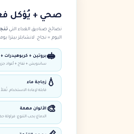
صحي + يُؤكل فعل
نصائح صناديق الغداء التي
تنج
اليوم = نجاح. لانشابلز بيتزا 
🥪
بروتين + كربوهيدرات +
ساندويش + تفاح + أعواد جزر 
💧
زجاجة ماء
قابلة لإعادة الاستخدام. تُملأ
🎨
الألوان مهمة
الدماغ يحب التنوع: فراولة حم