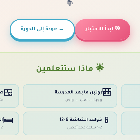
📚
🎯 ابدأ الاختبار
←
عودة إلى الدورة
🌟 ماذا ستتعلمين
🍱
🎒
روتين ما بعد المدرسة
صن
وجبة ← لعب ← واجب
متو
🛏️
📱
قواعد الشاشة 6-12
ال
1-2 ساعة كحد أقصى
9-12 سا