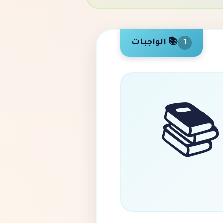
📚 الواجبات
1
📚