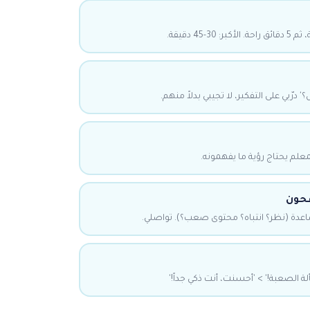
' درّبي على التفكير، لا تجيبي بدلاً منهم.
لمعلم يحتاج رؤية ما يفهمونه.
افحون
عدة (نظر؟ انتباه؟ محتوى صعب؟). تواصلي.
ة الصعبة!' > 'أحسنت، أنت ذكي جداً!'