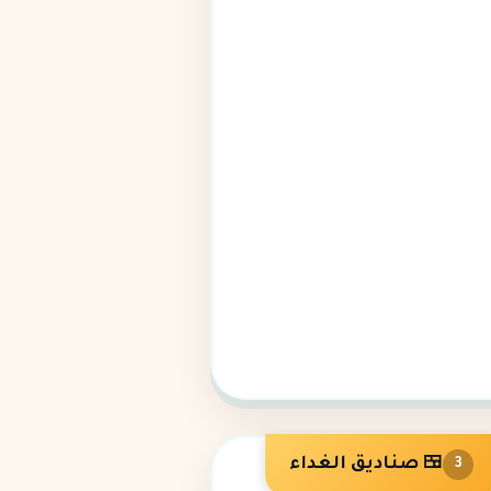
🍱 صناديق الغداء
3