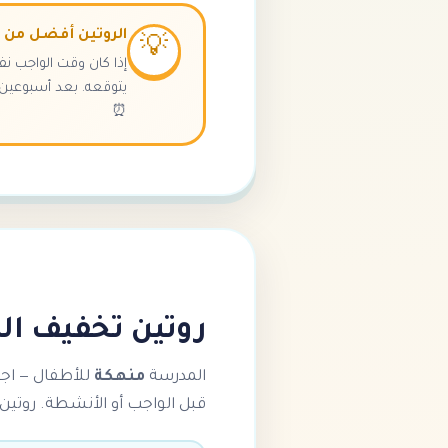
الروتين أفضل من قو
💡
إذا كان وقت الواجب ن
يتوقعه. بعد أسبوعين، 
⏰
روتين تخفيف ا
المدرسة
منهكة
للأطفال — اجت
قبل الواجب أو الأنشطة. روتين 