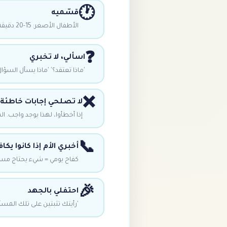
🕐
قسّميه
الأطفال الأصغر: 15-20 دقيقة، ثم 5 دقائق راحة. الأكبر: 30-45 دقيقة.
❓
اسألي، لا تخبري
'ماذا تعتقد؟' 'ماذا يسأل السؤال؟
❌
لا تصلحي إجابات خاطئة
إذا أخطأوا، لهذا يوجد واجب. ا
📞
أخبري الأم إذا كانوا يك
كفاح يومي = شيء يحتاج مسا
🎉
احتفلي بالجهد
'رأيتك تثبتين على تلك المسأل