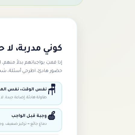
كوني مدربة، لا حل
إذا قمتِ بواجباتهم بدلاً منهم،
حضور هادئ، اطرحي أسئلة، شجع
🪑
نفس الوقت، نفس المك
طاولة هادئة. إضاءة جيدة. لا تل
🍎
وجبة قبل الواجب
دماغ جائع = تركيز ضعيف. وجب