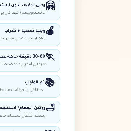
🤗
رحبي بدفء، بدون استج
لا تستجوبيهم ('كيف كان يو
🍎
وجبة صحية + شراب
تفاح + جبن، حمص + جزر، موز
🏃
30-60 دقيقة حركة/لعب
خارجاً إن أمكن. إعادة ضبط ا
📚
ثم الواجب
بعد الأكل والحركة، الدماغ جا
🛁
روتين الحمام/الاستحم
يساعد الانتقال للمساء. خا