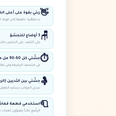
👋
ربتي بقوة على أعلى ال
يد مقعّرة. لطيفة لكن قوية. 
🪑
3 أوضاع للتجشؤ
على الكتف، على الحضن جالسا
⏱️
جشّئي كل 60-90 مل من الزجاجة
في منتصف الرضعة وفي نهايته
🤱
جشّئي بين الثديين (ال
تبديل الجوانب يساعد الطفل 
🧻
استخدمي قطعة قماش
الرضّع غالباً يتقيؤون كميات