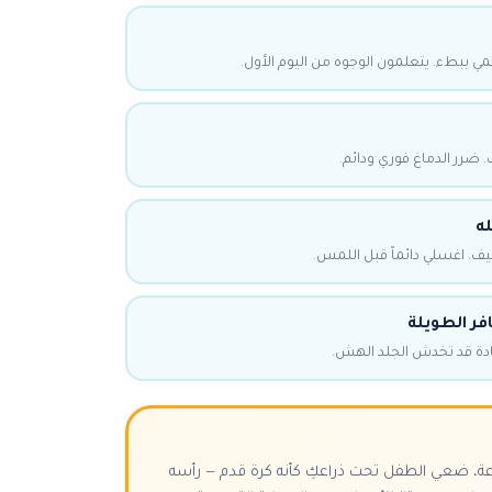
مي ببطء. يتعلمون الوجوه من اليوم الأول.
 ضرر الدماغ فوري ودائم.
ه
يف. اغسلي دائماً قبل اللمس.
فر الطويلة
لحادة قد تخدش الجلد الهش.
عة، ضعي الطفل تحت ذراعكِ كأنه كرة قدم — رأسه