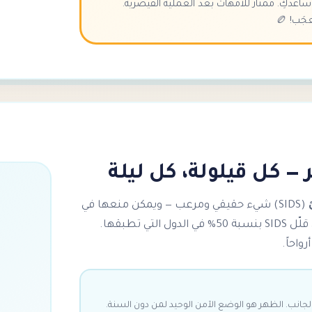
عدكِ. ممتاز للأمهات بعد العملية القيصرية.
جَب! 🏉
 — كل قيلولة، كل ليلة
(SIDS) شيء حقيقي ومرعب — ويمكن منعها في
الغالب. اتباع قواعد النوم الآمن قلّل SIDS بنسبة 50% في الدول التي تطبقها.
واحاً.
جانب. الظهر هو الوضع الآمن الوحيد لمن دون السنة.