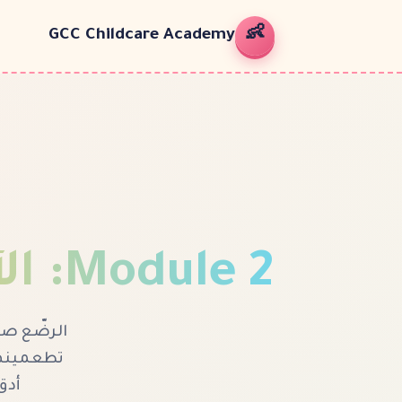
👶
GCC Childcare Academy
2
Module
:
الأ
الرضّع صغ
تطعمينهم
أدق