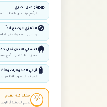
👀
تواصل بصري
الرضّع يرتبطون بالنظر. ابتس
🚫
لا تهزي الرضيع أبداً
ولا حتى للعب. ولا حتى بلطف.
🤚
اغسلي اليدين قبل حمل
جهاز المناعة لدى الرضّع ضع
🧴
أزيلي المجوهرات والأظا
الخواتم، الأساور، الأظافر ا
حملة كرة القدم
💡
لدعم التجشؤ أو الرضا