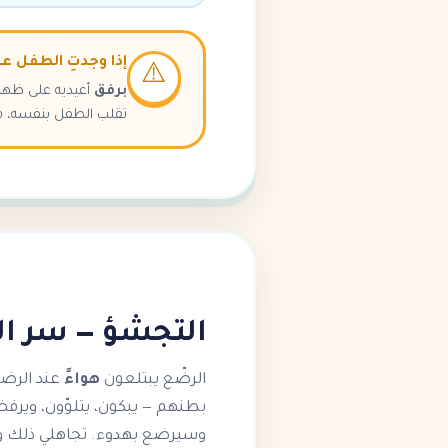
إذا وجدتِ الطفل ع
⚠️
برفق
تقلب الطفل بنفسه، فهذ
التجشؤ — سر ا
الرضّع يبتلعون
هواءً
عند الرضا
بطنهم — يبكون، يتلوّون، وير
وسيرضع بهدوء. تجاهلي ذلك وستح