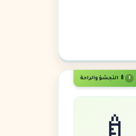
🍼 التجشؤ والراحة
3