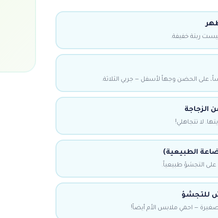
ظهر
ليست ربتة خفيفة.
ً، على الحضن وجهاً لأسفل — جربي الثلاثة.
ا. لا تتجاهلي!
رضاعة الطبيعية)
على التجشؤ طبيعياً.
 للتجشؤ
 صغيرة — احمي ملابس الأم أيضاً!