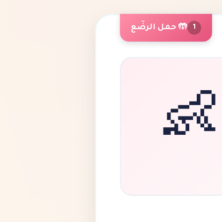
🤲 حمل الرضّع
1
👶