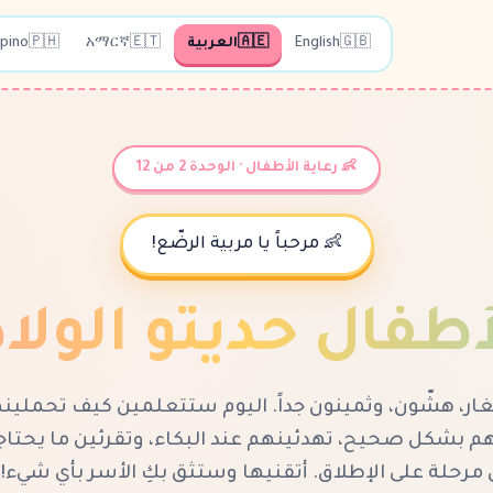
🇬🇧
English
🇦🇪
العربية
🇪🇹
አማርኛ
🇵🇭
ipino
👶 رعاية الأطفال · الوحدة 2 من 12
👶 مرحباً يا مربية الرضّع!
طفال حديثو الولادة 0-3 أ
ار، هشّون، وثمينون جداً. اليوم ستتعلمين كيف تحملينه
 بشكل صحيح، تهدئينهم عند البكاء، وتقرئين ما يحتاجو
 مرحلة على الإطلاق. أتقنيها وستثق بكِ الأسر بأي شيء! 