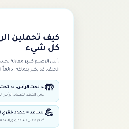
كيف تحملين الر
كل شيء
رأس الرضيع
كبير
مقارنة بجسم
الخلف، قد يضر بدماغه.
دائماً
اد
🤲
يد تحت الرأس، يد تحت 
حمل المهد المعتاد. الرأس لا 
💪
الساعد = عمود فقري 
ضعيه على ساعدكِ ورأسه في 