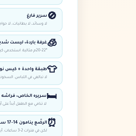
🚫
سرير فارغ
لا وسائد، لا بطانيات، لا حو
🧊
غرفة باردة، ليست شديد
20-22°م مثالية. استخدمي كيس النوم بدلاً من البطانية.
👕
طبقة واحدة + كيس نو
لا تبالغي في اللباس. السخونة الز
🛏️
سريره الخاص، فراشه 
لا تنامي مع الطفل أبداً على أ
⏰
الرضّع ينامون 14-17 ساعة/يوم
لكن في فترات 2-3 ساعات. أيقظيه للرضاعة كل 3 ساعات في الأسابيع الأولى.