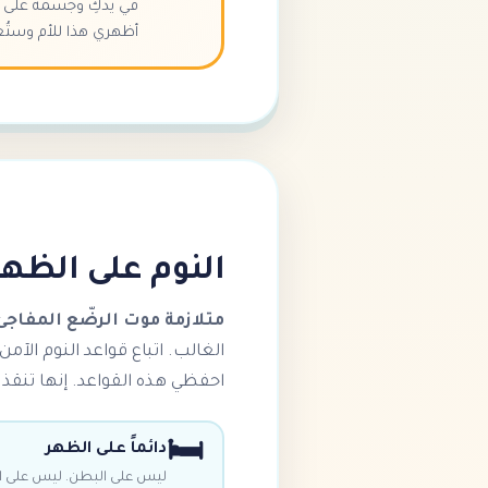
في يدكِ وجسمه على سا
أظهري هذا للأم وستُع
النوم على الظهر
متلازمة موت الرضّع المفاجئ
احفظي هذه القواعد. إنها تنقذ أر
🛏️
دائماً على الظهر
ليس على البطن. ليس على ال