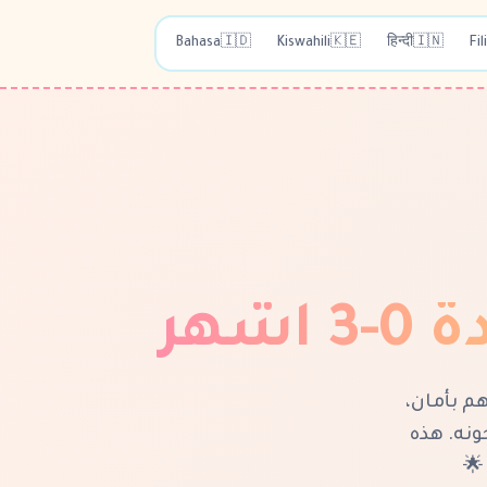
Bahasa
🇮🇩
Kiswahili
🇰🇪
हिन्दी
🇮🇳
Fil
شهر
م بأمان،
نه. هذه
🌟