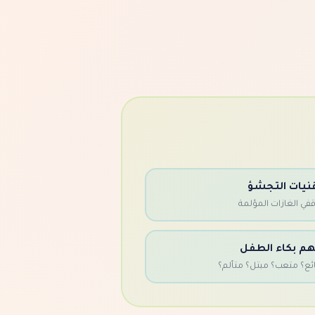
نيات التجشؤ
قفي الغازات المؤلمة
م بكاء الطفل
ئع؟ متعب؟ مبتل؟ متألم؟