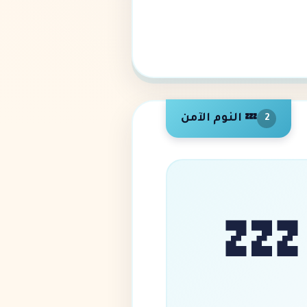
💤 النوم الآمن
2
💤