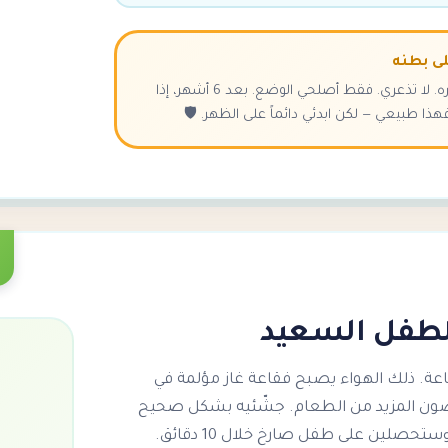
لى بطنه
أعيديه على ظهره. لا تذعري. فقط أصلحي الوضع. بعد 6 أشهر، إذا
ا طبيعي — لكن ابدئي دائماً على الظهر. 🛡️
لطفل السعيد
عة. ذلك الهواء يصبح فقاعة غاز مؤلمة في
فضون المزيد من الطعام. جشّئيه بشكل صحيح
صلين على طفل صارخ خلال 10 دقائق.