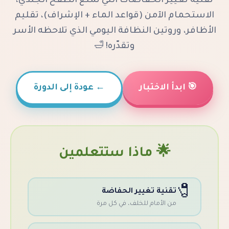
 الحفاضات التي تمنع الطفح الجلدي،
لآمن (قواعد الماء + الإشراف)، تقليم
تين النظافة اليومي الذي تلاحظه الأسر
وتقدّره! 🛁
لاختبار
←
عودة إلى الدورة
 ماذا ستتعلمين
ية تغيير الحفاضة
الأمام للخلف، في كل مرة