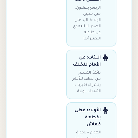
الرضّع يتقلبون.
حتى حديثي
الولادة. اليد على
الصدر. لا تبتعدي
عن طاولة
التغيير أبداً.
البنات: من
الأمام للخلف
دائماً. المسح
من الخلف للأمام
ينشر البكتيريا →
التهابات بولية.
الأولاد: غطي
بقطعة
قماش
الهواء = نافورة