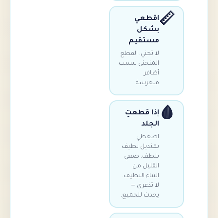
اقطعي
بشكل
مستقيم
لا تحني. القطع
المنحني يسبب
أظافر
منغرسة.
إذا قطعتِ
الجلد
اضغطي
بمنديل نظيف
بلطف. ضعي
القليل من
الماء النظيف.
لا تذعري —
يحدث للجميع.