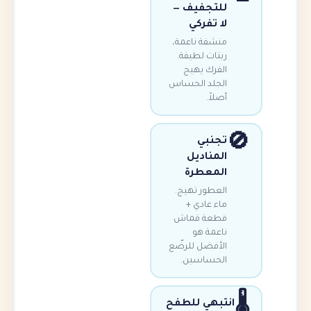
للتجفيف —
لا تفركي
منشفة ناعمة،
ربتات لطيفة.
الفرك يهيج
الجلد الحساس
أصلاً.
تجنبي
المناديل
المعطرة
العطور تهيج.
ماء عادي +
قطعة قماش
ناعمة هو
الأفضل للرضّع
الحساسين.
تبهي للطفح