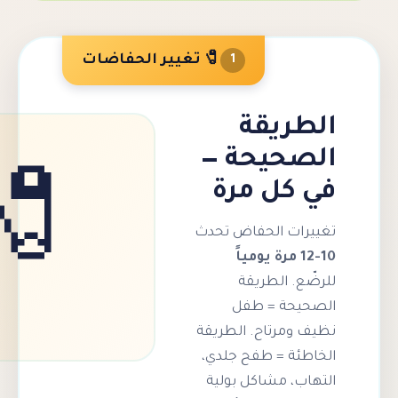
🧷 تغيير الحفاضات
1
يقة
يحة —
ل مرة
🧷
 الحفاض تحدث
 الطريقة
ة = طفل
رتاح. الطريقة
 = طفح جلدي،
 مشاكل بولية