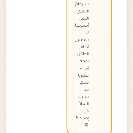
بسرعة!).
الرضّع
الأكبر:
أسبوعياً.
لا
تقضمي
أظافر
الطفل
بفمكِ
أبداً —
بكتيريا
فمكِ
قد
تسبب
التهاباً
في
إصبعه!
🚫