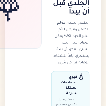
دي قبل
🌹
دأ
لجلدي
مؤلم
مرهق للأم.
الخبر الجيد: 90% يمكن
منه. الخبر
مجرد أن يبدأ،
أياماً للشفاء.
 هي كل شيء.
غيري
الحفاضات
المبتلة
بسرعة
جلد مبتل + بول
حمضي = مصنع