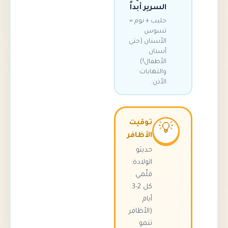
السرير أبداً
حليب + نوم =
تسوس
الأسنان (حتى
أسنان
الأطفال!)
والتهابات
الأذن.
توقيت

الأظافر
حديثو
الولادة:
قلّمي
كل 2-3
أيام
(الأظافر
تنمو