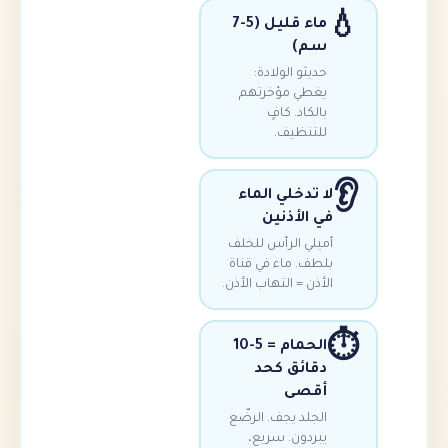
ماء قليل (5-7
سم)
حديثو الولادة:
يغطي مؤخرتهم
بالكاد. كافٍ
للتنظيف.
ا تدخلي الماء
ي الأذنين
ميلي الرأس للخلف
لطف. ماء في قناة
أذن = التهاب الأذن.
الحمام = 5-10
دقائق كحد
أقصى
الجلد يجف. الرضّع
يبردون. سريع،