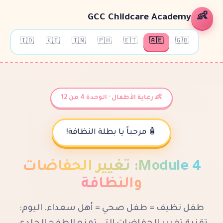
GCC Childcare A
🇮🇩
🇰🇪
🇮🇳
🇵🇭
🇪🇹
🇦
👶 رعاية الأطفال · الوحدة 4 من 12
🧴 مرحباً يا بطلة النظافة!
تغيير الحفاضات
:
Mo
والنظافة
طفل نظيف = طفل صحي = أهل سعدا