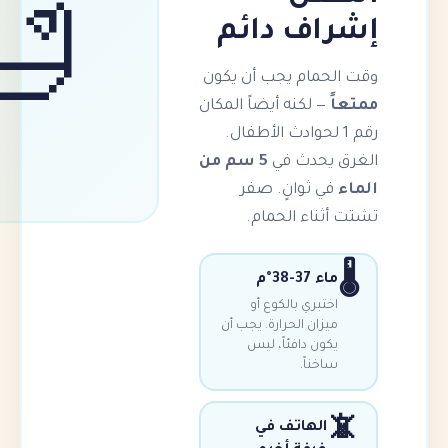
ف دائم
🛁
مام يجب أن يكون
 لكنه أيضاً المكان
 1 لحوادث الأطفال.
حدث في
5 سم من
 ثوانٍ. صفر
ناء الحمام.
3-38°م
تبري بالكوع أو
زان الحرارة. يجب أن
ون دافئاً، ليس
خناً.
الهاتف في