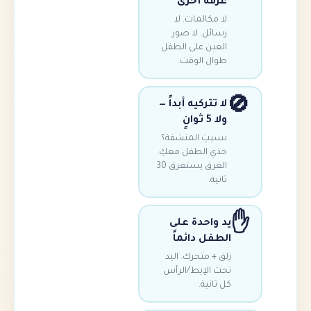
غرفة أخرى
لا مكالمات. لا
رسائل. لا صور.
العين على الطفل
طوال الوقت.
لا تتركيه أبداً —
ولا 5 ثوانٍ
نسيتِ المنشفة؟
خذي الطفل معكِ.
الغرق يستغرق 30
ثانية.
د واحدة على
لطفل دائماً
لق + متحرك. اليد
حت الإبط/الرأس
 ثانية.