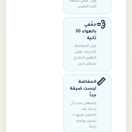
بول. غطي بلطف
أثناء التغيير.
جفّفي
بالهواء 30
ثانية
قبل الحفاضة
الجديدة. يقلل
الطفح الجلدي
بشكل كبير.
الحفاضة
ليست ضيقة
جداً
إصبعان يجب أن
يدخلا عند
الخصر. ضيق =
تسرب وعدم
راحة.