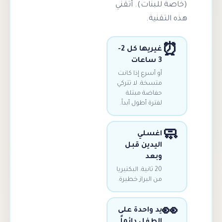
بنات). أتقني
نية.
غيريها كل 2-
3 ساعات
أو أسرع إذا كانت
متسخة. لا تتركي
حفاضة مبتلة
لفترة أطول أبداً.
اغسلي
اليدين قبل
وبعد
20 ثانية. البكتيريا
من البراز خطيرة.
يد واحدة على
الطفل دائماً