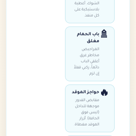
لشوك. أغطية
لاستيكية على
ل منفذ.
اب الحمام
غلق
لمراحيض
خاطر غرق.
غلقي الباب
ائماً، ركبي قفلاً
ن لزم.
واجز الموقد
قابض القدور
وجهة للداخل
ليس فوق
لحافة). أزرار
لموقد مغطاة.