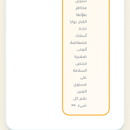
سترين
مخاطر
يفوّتها
الكبار: زوايا
حادة،
أسلاك
فضفاضة،
ألعاب
صغيرة.
فحص
السلامة
على
مستوى
العين
يغير كل
شيء. 👀