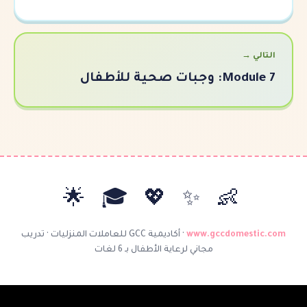
👶 ✨ 💖 🎓 
www.gcc
·
أكاديمية GCC للعاملات المنزليات · تدريب
مجاني لرعاية الأطفال بـ 6 لغات