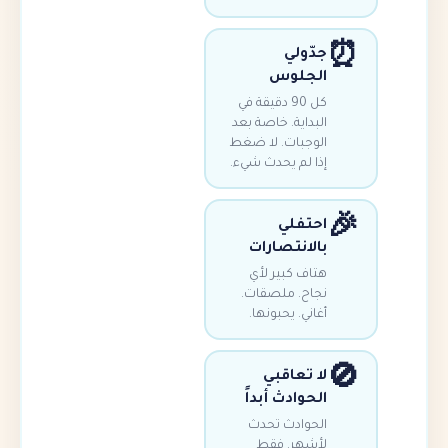
دّولي
لجلوس
كل 90 دقيقة في
لبداية. خاصة بعد
لوجبات. لا ضغط
ذا لم يحدث شيء.
حتفلي
الانتصارات
تاف كبير لأي
جاح. ملصقات.
غاني. يحبونها.
ا تعاقبي
لحوادث أبداً
لحوادث تحدث
أشهر. فقط