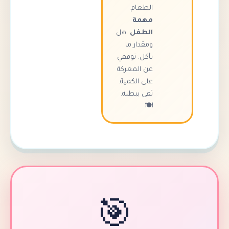
الطعام.
مهمة
الطفل
: هل
ومقدار ما
يأكل. توقفي
عن المعركة
على الكمية.
ثقي ببطنه.
🍽️
🎯