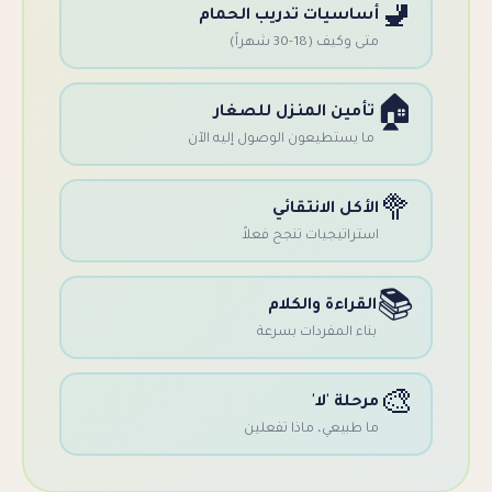
سيات تدريب الحمام
ف (18-30 شهراً)
مين المنزل للصغار
يستطيعون الوصول إليه الآن
كل الانتقائي
اتيجيات تنجح فعلاً
راءة والكلام
ء المفردات بسرعة
ة 'لا'
بيعي، ماذا تفعلين