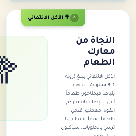
🥦 الأكل الانتقائي
4
اة من
رك
ام
🥦
نتقائي يبلغ ذروته
. نموهم
يحتاجون طعاماً
إضافة لاختبارهم
همتكِ: قدّمي
ياً، لا تحاربي، لا
لحلويات. سيأكلون