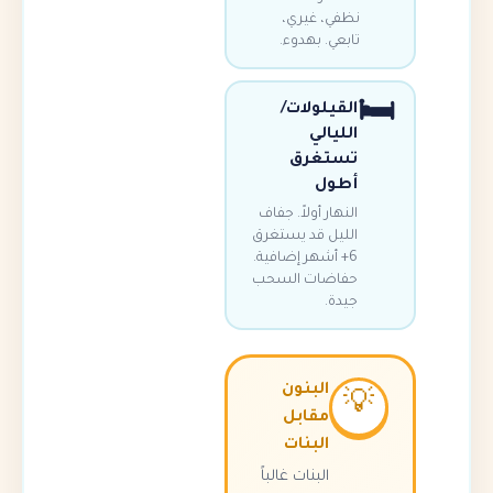
نظفي، غيري
تابعي. بهدوء
القيلولات/
الليالي
تستغرق
أطول
النهار أولاً. جفاف
الليل قد يستغرق
6+ أشهر إضافية.
حفاضات السحب
جيدة.
البنون

مقابل
البنات
البنات غالباً