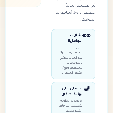
ي تماماً.
خططي لـ 2-3 أسابيع من
.
شارات
لجاهزية
بقى جافاً
اعتين+، يخبركِ
ند البلل، مهتم
المرحاض،
ستطيع رفع/
فض البنطال.
حصلي على
ونية أطفال
اصة به. بطوله.
تحكمه. المرحاض
لكبير مخيف.