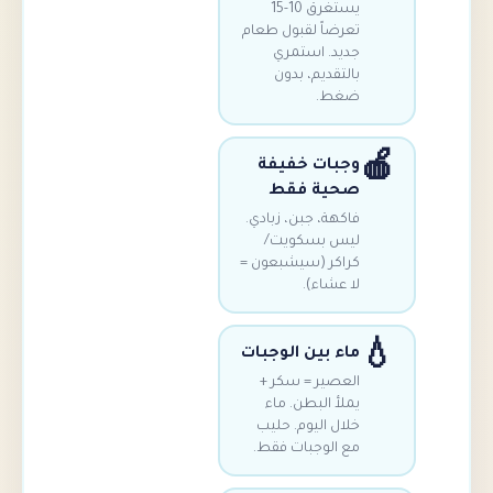
يستغرق 10-15
عرضاً لقبول طعام
ديد. استمري
التقديم، بدون
غط.
جبات خفيفة
حية فقط
اكهة، جبن، زبادي.
يس بسكويت/
راكر (سيشبعون =
ا عشاء).
اء بين الوجبات
لعصير = سكر +
ملأ البطن. ماء
لال اليوم. حليب
ع الوجبات فقط.