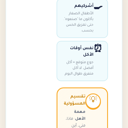
أشركيه
الأطفال الصغا
يأكلون ما 'صنعوه'
حتى تمزيق الخ
يحسب
نفس أوقا
الأك
جوع متوقع = أك
أفضل. لا أك
متفرق طوال اليوم
تقسيم

المسؤولية
مهمة
: ماذا،
الأهل
متى، أين