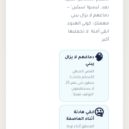
وا 'سيئين' —
ا يزال يبني.
 كوني الهدوء.
ة. لا تجعليها
ماغهم لا يزال
بني
لفص الجبهي
التحكم بالذات)
يتطور حتى عمر 25.
ا يستطيعون
التوقف فقط'.
بقي هادئة
ثناء العاصفة
لمنطق أثناء نوبة