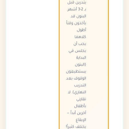
يتدربن قبل
بـ 2-3 أشهر.
البنون قد
يأخذون وقتاً
أطول.
كلاهما
يجب أن
يجلس في
البداية
(البنون
يستطيعون
الوقوف بعد
التدريب
النهاري). لا
تقارني
بأطفال
آخرين أبداً —
الإيقاع
يختلف كثيراً!