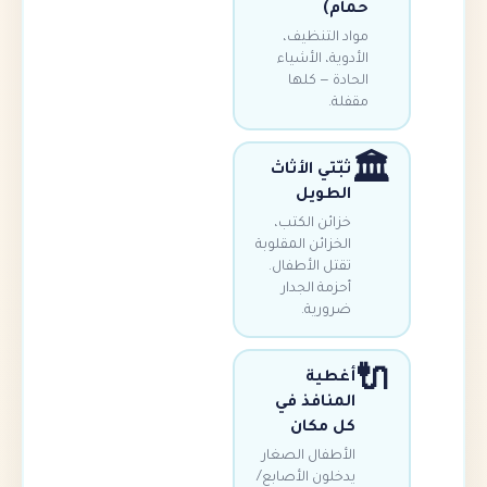
ام)
د التنظيف،
دوية، الأشياء
ادة — كلها
لة.
ثبّتي الأثاث
الطويل
خزائن الكتب،
الخزائن المقلوبة
تقتل الأطفال.
أحزمة الجدار
ضرورية.
غطية
لمنافذ في
ل مكان
لأطفال الصغار
دخلون الأصابع/