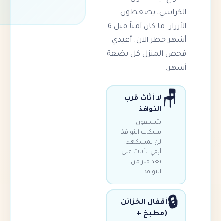
ي، يضغطون
الأزرار. ما كان آمناً قبل 6
ر الآن. أعيدي
منزل كل بضعة
ا أثاث قرب
لنوافذ
تسلقون.
بكات النوافذ
ن تمسكهم.
بقي الأثاث على
عد متر من
لنوافذ.
فال الخزائن
طبخ +