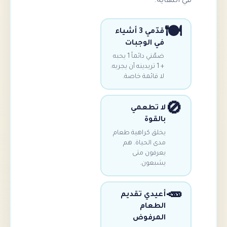
ية.
قدّمي 3 أشياء
في الوجبات
ضمّني دائماً 1 يحبه
+ 1 تريدينه أن يجربه.
لا قائمة خاصة.
ا تطعمي
القوة
خلق كراهية طعام
دى الحياة. هم
عرفون متى
شبعون.
عيدي تقديم
لطعام
لمرفوض