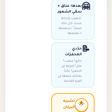
بعدها: عناق 
سمّي الشعو
'شعرت بإحبا
شديد. كان ذل
صعباً.' تسميته
= تعليمها
حدّد
المحفزا
جائع؟ متعب
ملل؟ إفراط ف
التحفيز؟ غالبا
يمكنكِ منعها ف
المرة القادمة
تشبيه

البركان