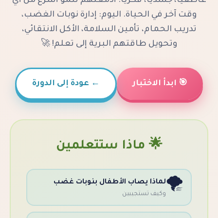
ياً، فكرياً. أدمغتهم تنمو أسرع من أي
 الحياة. اليوم: إدارة نوبات الغضب،
ام، تأمين السلامة، الأكل الانتقائي،
ل طاقتهم البرية إلى تعلم! 🚀
لاختبار
←
عودة إلى الدورة
 ماذا ستتعلمين
اذا يصاب الأطفال بنوبات غضب
ف تستجيبين