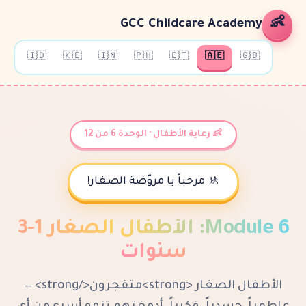
GCC Childcare A
🇮🇩
🇰🇪
🇮🇳
🇵🇭
🇪🇹
🇦
👶 رعاية الأطفال · الوحدة 6 من 12
🚸 مرحباً يا مروّضة الصغار!
الأطفال الصغار 1-3
:
M
سنوات
الأطفال الصغار <strong>متفجرون</strong> —