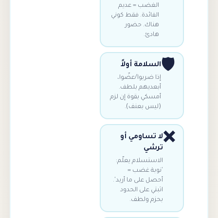
لغضب = عديم
لفائدة. فقط كوني
ناك. حضور
ادئ.
لسلامة أولاً
ذا ضربوا/عضّوا،
بعديهم بلطف.
مسكي بقوة إن لزم
ليس بعنف).
 تساومي أو
رشي
استسلام يعلّم:
وبة غضب =
صل على ما أريد'.
بتي على الحدود
زم ولطف.