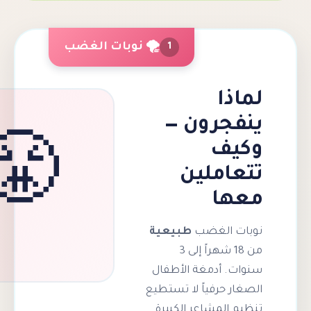
🌪️ نوبات الغضب
1
ا
رون —
ف
😤
ملين
ا
الغضب
طبيعية
من 18 شهراً إلى 3
أدمغة الأطفال
رفياً لا تستطيع
مشاعر الكبيرة