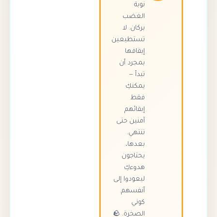
نوبة
الغضب
بركان. لا
تستطيعين
إيقافها
بمجرد أن
تبدأ —
يمكنكِ
فقط
إبقائهم
آمنين حتى
تنتهي.
بعدها،
يحتاجون
هدوءكِ
ليعودوا إلى
أنفسهم.
كوني
الصخرة. 🪨