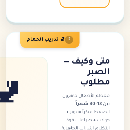
🚽 تدريب الحمام
2
وكيف —
ر
وب
🚽
أطفال جاهزون
.
كراً = توتر +
 صراعات قوة.
شارات الجاهزية،