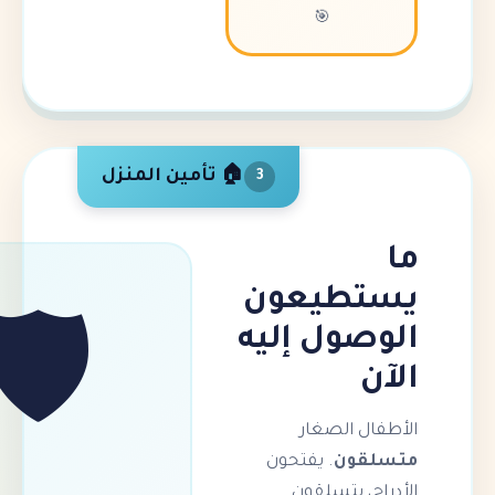
🎯
🏠 تأمين المنزل
3
طيعون
ول إليه
🛡️
 الصغار
ون
. يفتحون
 يتسلقون