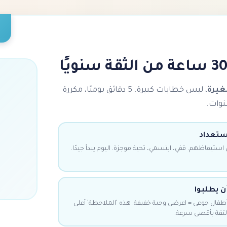
غيرة
، ليس خطابات كبيرة. 5 دقائق يوميًا، مكررة
استعداد
بل 10 دقائق من استيقاظهم. قفي، ابتسمي، تحية موجزة. اليوم يبدأ جيدًا.
ن يطلبوا
أطفال جوعى = اعرضي وجبة خفيفة. هذه 'الملاحظة' أعلى
 الثقة بأقصى سرعة.