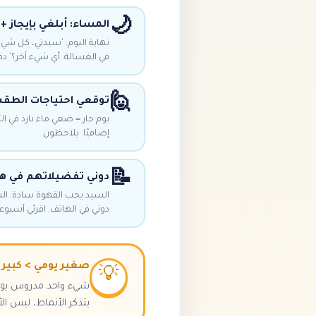
🌙
المساء: أبلغي بإيجاز +
نهاية اليوم: 'سيدتي، كل شي
في الغسالة. أي شيء آخر؟' دقي
🙋
توقعي احتياجات الطق
يوم حار = ضعي ماء بارد في 
إضافيًا. يلاحظون.
📝
دوني تفضيلاتهم في ه
السيد يحب القهوة سادة. ال
دوني في الهاتف. اقرئي أسبوعيً
صغير يومي > كبير
💡
شيء واحد مدروس يوميً
يتذكر الأنماط، ليس ال