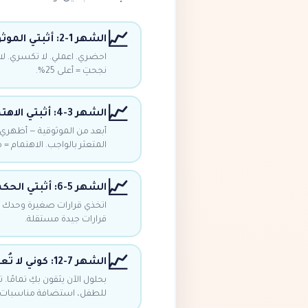
📈
الشهر 1-2: أثبتي الموثوقية
احضري. اعملي. لا تكسري. لا 
نجحتِ = أعلى 25%.
📈
الشهر 3-4: أثبتي الاهتمام
أبعد من الموثوقية — أظهري 
المتعثر بالواجب. الاهتمام =
📈
الشهر 5-6: أثبتي الحكمة
اتخذي قرارات صغيرة وحدك تطا
قرارات جيدة مستقلة.
📈
الشهر 7-12: كوني لا تُعوضين
بحلول الآن يثقون بكِ تمامًا.
للطفل، استضافة مناسبات.