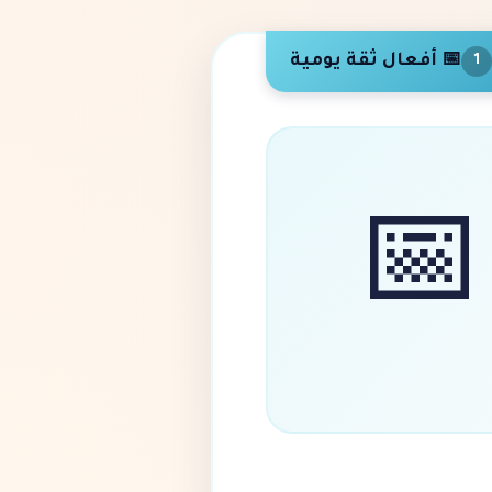
📅 أفعال ثقة يومية
1
📅