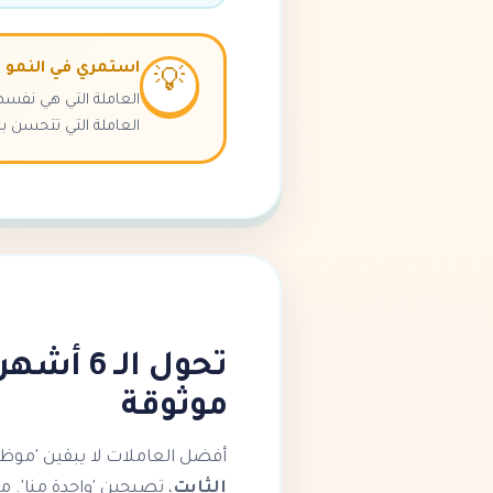
استمري في النمو و
💡
العاملة التي تتحسن 
تحول الـ
موثوقة
أفضل العاملات لا يبقين 'موظف
الثابت
، تصبحين 'واحدة منا'. م