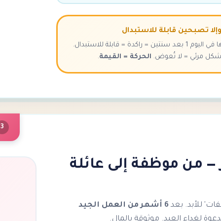
إلا تصبحين قابلة للاستبدال
العاملة التي هي نفسها في اليوم 1 بعد سنتين = راكدة = قابلة للاستبدال.
بشكل مرئي = لا تُعوض.
الحركة = القيمة
.
3
 6 أشهر — من موظفة إلى عائلة
ات' للأبد. بعد
6 أشهر من العمل الجيد
دعوة لغداء العيد. موثوقة بالمال.