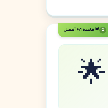
🌟 قاعدة 1% أفضل
2
🌟