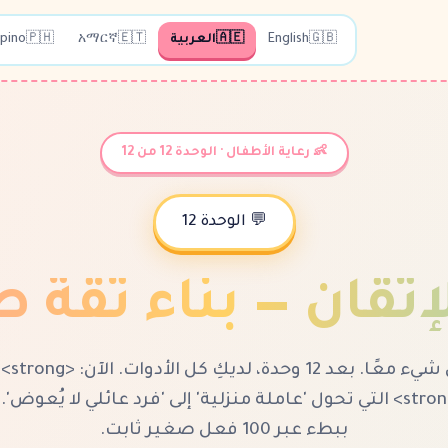
🇬🇧
English
🇦🇪
العربية
🇪🇹
አማርኛ
🇵🇭
ipino
👶 رعاية الأطفال · الوحدة 12 من 12
💬 الوحدة 12
إتقان — بناء ثقة
جمع كل شيء 
اليومية</strong> التي تحول 'عاملة منزلية' إلى 'فرد عائلي لا يُعوض'
ببطء عبر 100 فعل صغير ثابت.