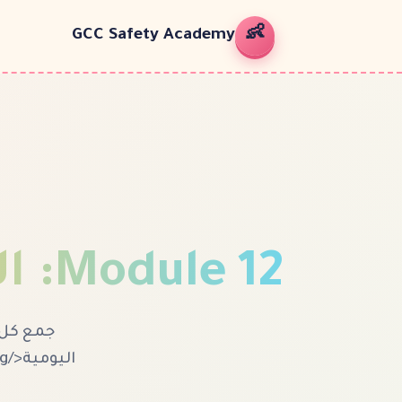
👶
GCC Safety Academy
12
Module
:
ال