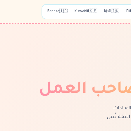
Bahasa
🇮🇩
Kiswahili
🇰🇪
हिन्दी
🇮🇳
Fil
 صاحب العمل
معًا. بعد 12 وحدة، لديكِ كل الأدوات. الآن: <strong>العادات
. الثقة تُبنى