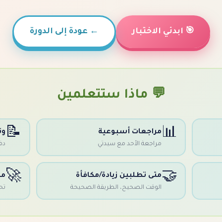
🎯 ابدئي الاختبار
←
عودة إلى الدورة
💬 ماذا ستتعلمين
📝
📊
مراجعات أسبوعية
وث
مراجعة الأحد مع سيدتي
دف
🚀
🤝
متى تطلبين زيادة/مكافأة
من
الوقت الصحيح، الطريقة الصحيحة
تحول