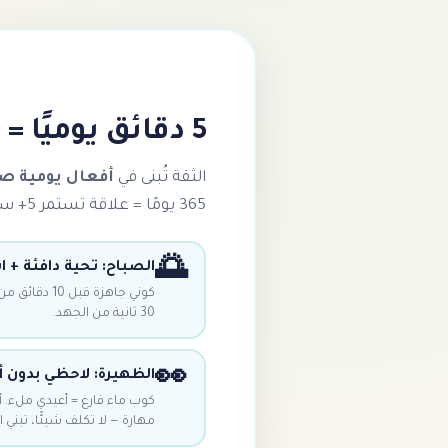
5 دقائق يوميًا = 30 ساعة من الثقة سنويًا
الثقة تُبنى في
أفعال يومية ص
365 يومًا = علاقة تستمر 5+ سنوات.
🌅
الصباح: تحية دافئة + 
كوني جاهزة ق
30 ثانية من الجهد.
👀
الظهيرة: لاحظي بدون أ
كوب ماء فارغ = أعيدي ملء. 
مهارة — لا تكلف شيئًا، تبني