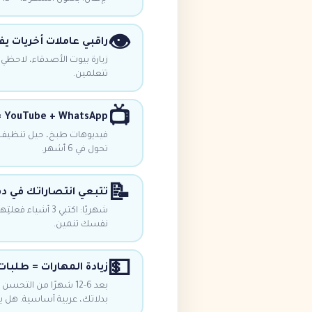
👁️
راقبي عاملات أخريات ي
زيارة بيوت الأصدقاء، لاحظي 
تتعلمين.
📺
YouTube + WhatsApp = مدرستك المجانية
تحول في 6 أشهر.
📝
تتبعي انتصاراتك في دف
نفسك تنمين.
💵
زيادة المهارات = طلبات
بعد 6-12 شهرًا من الت
بدلاتك، عربية أساسية. هل يم