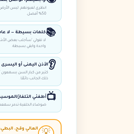
👁️
اواجهيهم، تواصل بص
انظري لعيونهم. ليس الأرض. 
50% أفضل.
📚
كلمات بسيطة — لا عام
لا تقولي 'سأجلب بعض الأشيا
واحدة وابقي بسيطة.
👂
الأذن اليمنى أو اليسرى
كثير من كبار السن يسمعون أفض
ذلك الجانب دائمًا.
📺
أطفئي التلفاز/الموسي
ضوضاء الخلفية تدمر سمعهم.
العالي وقح. البطي
💡