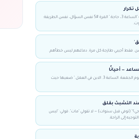
 تكرار
المرة #1 'كم الساعة؟' الإجابة 'الساعة 3، حاجة.' المرة #5 نفس السؤال، نفس الطريقة:
السن. فقط أجيبي طازجة كل مرة. دماغهم ليس خطأهم.
اعد — أحيانًا
اكتبي بخط كبير على ورقة: 'اليوم الجمعة. الساعة 3. الابن في العمل.' ضعيها حيث
ند التشبث بقلق
جي؟' (توفي قبل سنوات) — لا تقولي 'مات'. قولي: 'ليس
لتوجيه إلى الراحة.
بة