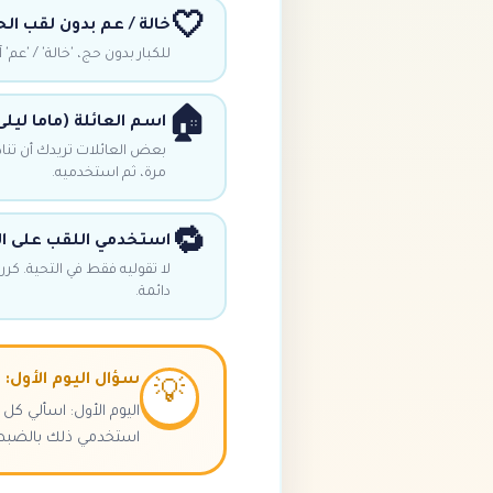
🤍
خالة / عم بدون لقب ال
للكبار بدون حج، 'خالة' / 'عم' 
🏠
اسم العائلة (ماما ليلى،
بعض العائلات تريدك أن تنادي
مرة، ثم استخدميه.
🔁
استخدمي اللقب على ال
لا تقوليه فقط في التحية. كرري
دائمة.
سؤال اليوم الأول: 
💡
اليوم الأول: اسألي كل
استخدمي ذلك بالضبط 