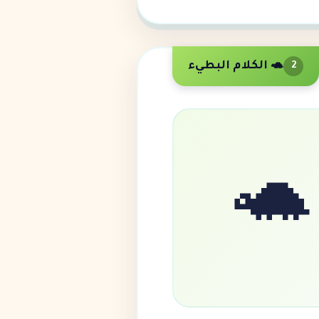
🐢 الكلام البطيء
2
🐢