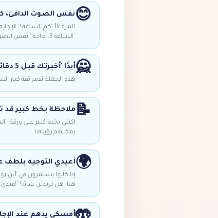
😊
نفس الصوت الدافئ، كل
'الساعة 3، حاجة.' نفس الصوت.
🙅
أبدًا 'أخبرتك قبل 5 دقائق'
هذه الجملة تدمر ثقة كبار 
📝
ملاحظة بخط كبير قد تس
يمكنهم رؤيتها.
🌍
أعيدي التوجيه بلطف ع
إذا كانوا يستمرون في 'أين زو
هنا. هل تريدين شايًا؟' أعيدي ا
🤲
أمسكي يدهم عند الإجا