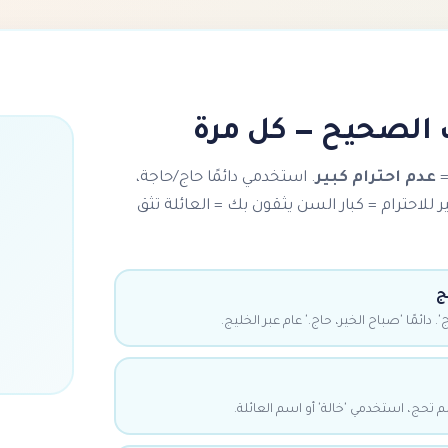
 الصحيح — كل مرة
=
عدم احترام كبير
. استخدمي دائمًا حاج/حاجة،
ر للاحترام = كبار السن يثقون بك = العائلة تثق
ج
. دائمًا 'صباح الخير، حاج.' عام عبر الخليج.
لم تحج، استخدمي 'خالة' أو اسم العائلة.