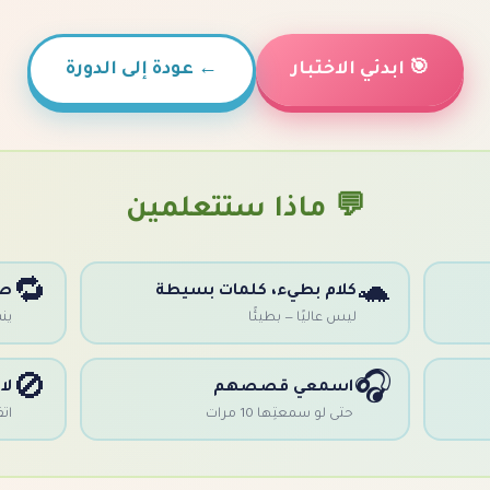
🎯 ابدئي الاختبار
←
عودة إلى الدورة
💬 ماذا ستتعلمين
🔁
🐢
كلام بطيء، كلمات بسيطة
صب
ليس عاليًا — بطيئًا
ينس
🚫
🎧
اسمعي قصصهم
لا
حتى لو سمعتِها 10 مرات
ات