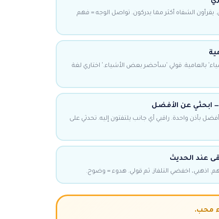
ري
يقرأون الشفاه أكثر مما يدركون. تواصل الوجه = فهم
ية
ء' بالعامية. قولي 'سأحضر بعض الأشياء.' اختاري لغة
 — ابحثي عن الأفضل
ل بأذن واحدة. راقبي أي جانب يلتفتون إليه. تحدثي على
قى عند الحديث
 اذهبي، اخفضي التلفاز. ثم قولي. هدوء = وضوح.
ء محب.