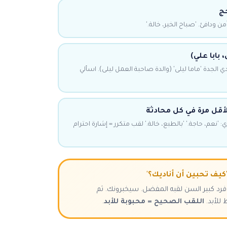
حج
آمن ودافئ. 'صباح الخير، خالة.'
 بابا علي)
 الجدة 'ماما ليلى' (والدة صاحبة العمل ليلى). اسألي
أقل مرة في كل محادثة
: 'نعم، حاجة.' 'بالطبع، خالة.' لقب متكرر = إشارة احترام
'كيف تحبين أن أناديك؟'
 فرد كبير السن لقبه المفضل. سيخبرونك. ثم
للأبد.
اللقب الصحيح = محبوبة للأبد
.