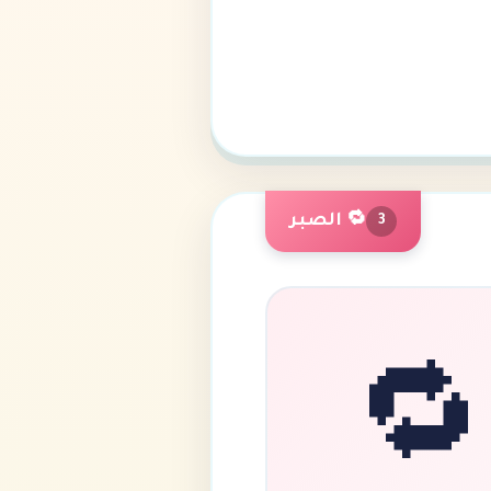
🔁 الصبر
3
🔁