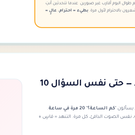
طوال اليوم أقارب غير صبورين. عندما تتحدثين أنتِ
عرون بالاحترام لأول مرة.
بطيء = احترام. عالٍ =
كرري بدون تنهد — حتى نفس السؤال 10
د يسألون
'كم الساعة؟' 20 مرة في ساعة
.
، نفس الصوت الدافئ، كل مرة. التنهد = قاسٍ +