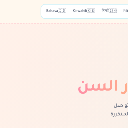
Bahasa
🇮🇩
Kiswahili
🇰🇪
हिन्दी
🇮🇳
Fil
ر السن
ختلف عن أي تواصل
 المتكررة.