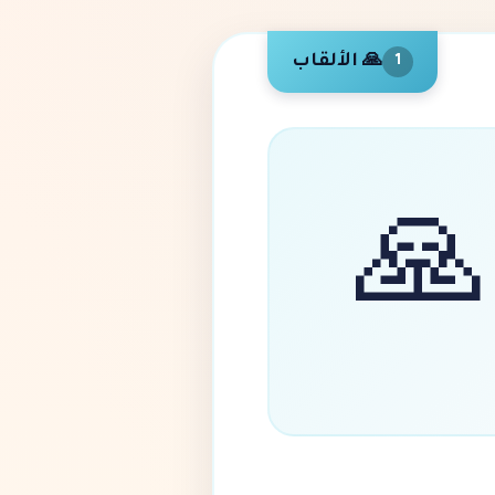
🙏 الألقاب
1
🙏