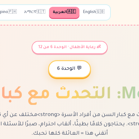
🇬🇧
English
🇦🇪
العربية
🇪🇹
አማርኛ
🇵🇭
ipino
👶 رعاية الأطفال · الوحدة 6 من 12
💬 الوحدة 6
M
:
التحدث مع كبا
التحدث مع كبار السن من أفراد الأسرة <strong>م
آخر</strong>. يحتاجون كلامًا بطيئًا، ألقاب احترام، صبرًا للأسئلة
أتقني هذا = العائلة كلها تحبك.