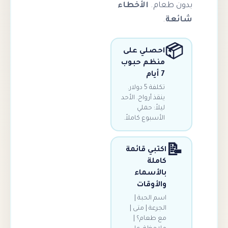
الأخطاء
بدون 
.
ش

احصلي على
منظم حبوب
7 أيام
تكلفة 5 دولار.
ينقذ أرواح. الأحد
ليلاً: حملي
الأسبوع كاملاً.

اكتبي قائمة
كاملة
بالأسماء
والأوقات
اسم الحبة |
الجرعة | متى |
مع طعام؟ |