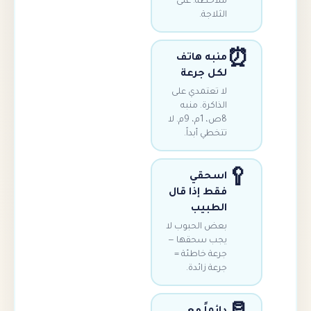
ملاحظة. على
الثلاجة.
منبه هاتف
لكل جرعة
لا تعتمدي على
الذاكرة. منبه
8ص، 1م، 9م. لا
تتخطي أبداً.

اسحقي
فقط إذا قال
الطبيب
بعض الحبوب لا
يجب سحقها —
جرعة خاطئة =
جرعة زائدة.