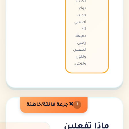
الطبيب
دواء
جديد،
اجلسي
30
دقيقة.
راقبي
التنفس
واللون
والوعي.
❌ جرعة فائتة/خاطئة
3
ا تفعلين