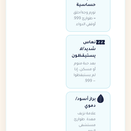
حساسية
تورم وجه/حلق
= طوارئ 999.
أوقفي الدواء.

نعاس
شديد/لا
يستيقظون
بعد حبة منوم
أو مسكن، إذا
لم يستيقظوا
— 999.

براز أسود/
دموي
علامة نزيف
معدة. طوارئ.
مستشفى