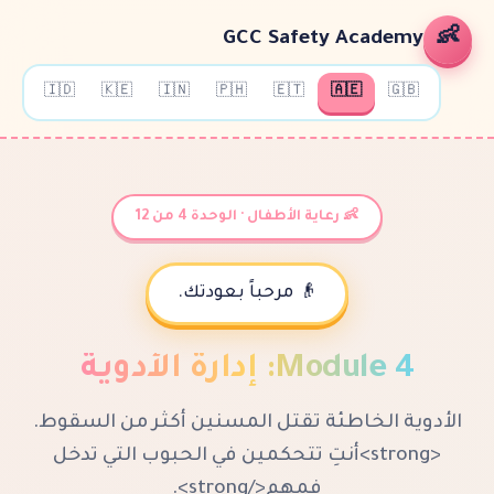
GCC Safety Ac
🇮🇩
🇰🇪
🇮🇳
🇵🇭
🇪🇹
🇦🇪
👶 رعاية الأطفال · الوحدة 4 من 12
👴 مرحباً بعودتك.
Modul
:
إدارة الأدوية
لخاطئة تقتل المسنين أكثر من السقوط.
<strong>أنتِ تتحكمين في الحبوب التي تدخل
فمهم</strong>.