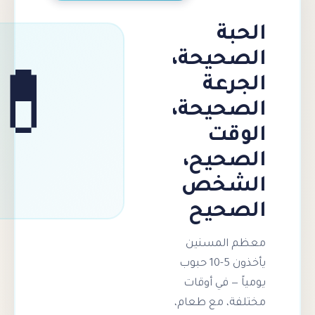
بة
حيحة،
رعة
💊
حيحة،
قت
حيح،
شخص
صحيح
 المسنين
يأخذون 5-10 حبوب
 — في أوقات
ة، مع طعام،