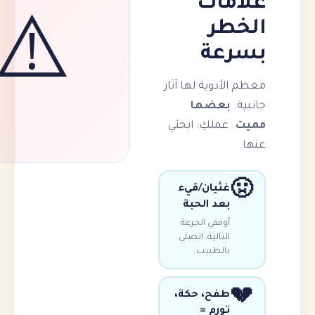
علا
ال
⚠️
بسر
معظم الأدوية له
بعضها
جا
. عملكِ: ابحثي

غثيان/قيء
بعد الحبة
أوقفي الجرعة
التالية. اتصلي
بالطبيب.

طفح، حكة،
تورم =