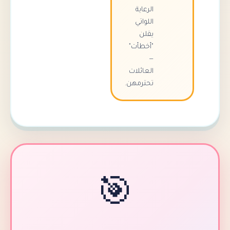
الرعاية
اللواتي
يقلن
"أخطأت"
—
العائلات
تحترمهن.
🎯