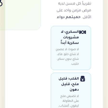
ً كل مسن لديه
زمن واحد على
حميتهم دواء
.
السكري: لا
مشروبات
سكرية أبداً
لا صودا، لا عصير،
لا شاي حلو. ماء،
شاي بدون سكر،
حليب.
القلب: قليل
ملح، قليل
دهون
لا تضيفي ملح
على الطاولة.
ليمون، أعشاب،