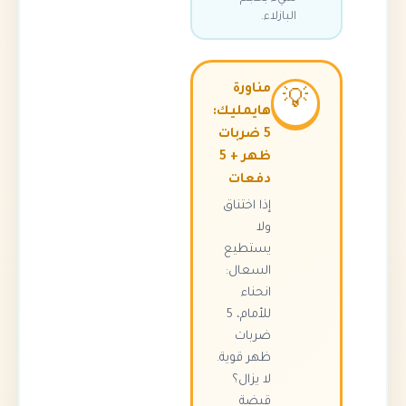
البازلاء.
مناورة

هايمليك:
5 ضربات
ظهر + 5
دفعات
إذا اختناق
ولا
يستطيع
السعال:
انحناء
للأمام، 5
ضربات
ظهر قوية.
لا يزال؟
قبضة