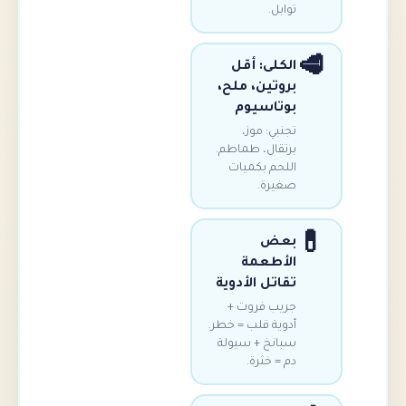
توابل.
الكلى: أقل
بروتين، ملح،
بوتاسيوم
تجنبي: موز،
برتقال، طماطم.
اللحم بكميات
صغيرة.
بعض
الأطعمة
تقاتل الأدوية
جريب فروت +
أدوية قلب = خطر.
سبانخ + سيولة
دم = خثرة.