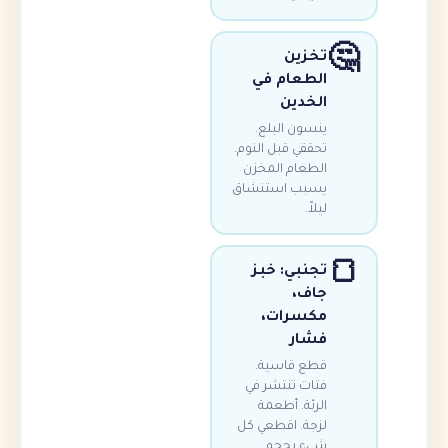
تخزين
الطعام في
الخدين
ينسون البلع.
تحققي قبل النوم.
الطعام المخزن
يسبب استنشاق
ليلاً.
تجنبي: خبز
جاف،
مكسرات،
فشار
قطع قاسية.
فتات تنتشر في
الرئة. أطعمة
لزجة. اقطعي كل
شيء بحجم