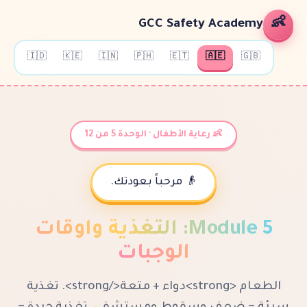
GCC Safety Ac
🇮🇩
🇰🇪
🇮🇳
🇵🇭
🇪🇹
🇦🇪
👶 رعاية الأطفال · الوحدة 5 من 12
👴 مرحباً بعودتك.
Mod
:
التغذية وأوقات
الوجبات
الطعام <strong>دواء + متعة</strong>. تغذية