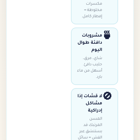
مكسرات
مخلوطة =
إفطار كامل.
مشروبات
دافئة طوال
اليوم
شاي، مرق،
حليب دافئ.
أسهل من ماء
بارد.
لا قشات إذا
مشاكل
إدراكية
المسن
المرتبك قد
يستنشق عبر
القش = سائل