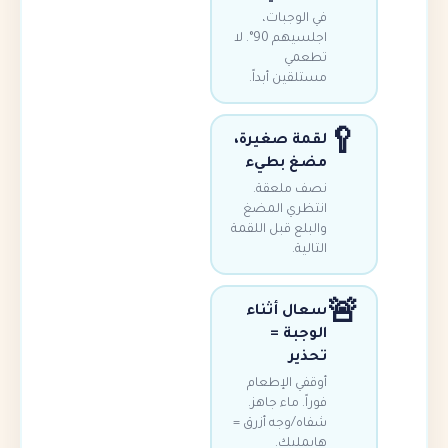
في الوجبات،
اجلسيهم 90°. لا
تطعمي
مستلقين أبداً.
لقمة صغيرة،
مضغ بطيء
نصف ملعقة.
انتظري المضغ
والبلع قبل اللقمة
التالية.
سعال أثناء
الوجبة =
تحذير
أوقفي الإطعام
فوراً. ماء جاهز.
شفاه/وجه أزرق =
هايمليك.