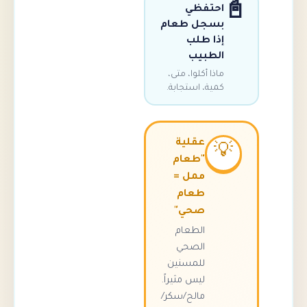
احتفظي
بسجل طعام
إذا طلب
الطبيب
ماذا أكلوا، متى،
كمية، استجابة.
عقلية

"طعام
ممل =
طعام
صحي"
الطعام
الصحي
للمسنين
ليس مثيراً.
مالح/سكر/