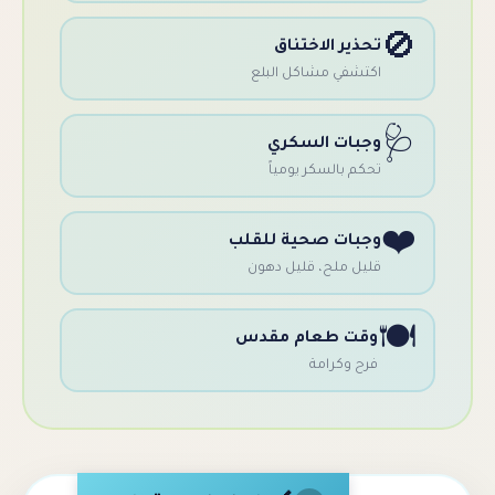
حذير الاختناق
كتشفي مشاكل البلع
جبات السكري
كم بالسكر يومياً
جبات صحية للقلب
يل ملح، قليل دهون
قت طعام مقدس
رح وكرامة