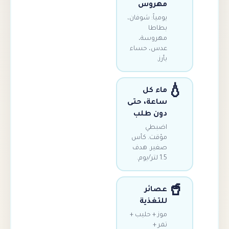
مهروس
يومياً: شوفان،
بطاطا
مهروسة،
عدس، حساء
بأرز.
ماء كل
ساعة، حتى
دون طلب
اضبطي
مؤقت. كأس
صغير. هدف
1.5 لتر/يوم.
عصائر
للتغذية
موز + حليب +
تمر +