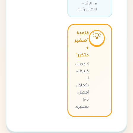
في الرئة =
التهاب رئوي.
قاعدة

"صغير
+
متكرر"
3 وجبات
كبيرة =
لا
يكملون.
أفضل:
5-6
صغيرة.