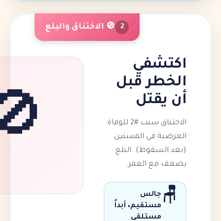
🚫 الاختناق والبلع
2
شفي
طر قبل
يقتل
🚫
الاختناق سبب #2 للوفاة
ية في المسنين
لسقوط). البلع
مع العمر.
جالس
مستقيم، أبداً
مستلقي