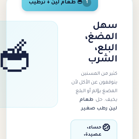
🥣 طعام لين + ترطيب
1
ل
ضغ،
ع،
🥣
رب
ن المسنين
ن عن الأكل لأن
يؤلم أو البلع
 حل:
طعام
طب صغير
.
حساء،
عصيدة،