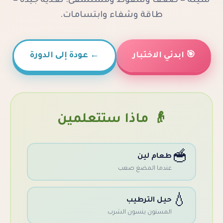
ف وسقوط ومستشفى. تغذية جيدة =
طاقة وشفاء وابتسامات.
 الاختبار
←
عودة إلى الدورة
👴 ماذا ستتعلمين
عام لين
ندما المضغ صعب
يل الترطيب
لمسنون ينسون الشرب