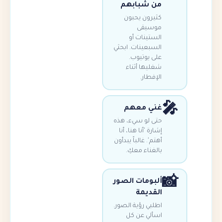
من شبابهم
كثيرون يحبون
موسيقى
الستينات أو
السبعينات. ابحثي
على يوتيوب.
شغليها أثناء
الإفطار.
غني معهم
حتى لو سيء، هذه
إشارة 'أنا هنا، أنا
أهتم'. غالباً يبدأون
بالغناء معكِ.
ألبومات الصور
القديمة
اطلبي رؤية الصور.
اسألي عن كل