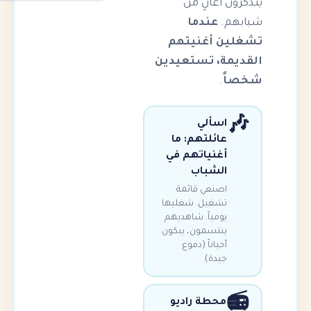
 أغانٍ من
.
عندما
ن أغنيتهم
ة، تستعيدين
.
اسألي
عائلتهم: ما
أغنياتهم في
الشباب
اصنعي قائمة
تشغيل. شغليها
يومياً. شاهديهم
يبتسمون، يبكون
أحياناً (دموع
جيدة).
محطة راديو