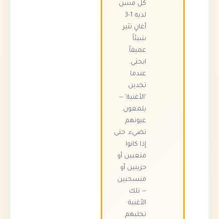
كل مسن
لديه 1-3
أغانٍ تثير
شيئاً
عميقاً.
ابحثي.
عندما
تجدين
'الأغنية' —
يلمعون.
عيونهم
تضيء. حتى
إذا كانوا
متعبين أو
حزينين أو
منسحبين
— تلك
الأغنية
تجلبهم.