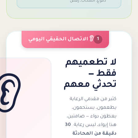
وع، انسحاب، رفض
👂 الاتصال الحقيقي اليومي
1
تطعميهم
 —
ثي معهم
👂
 مقدمي الرعاية
، يستحمون،
دواء — صامتين.
اء، ليس رعاية.
30
من المحادثة