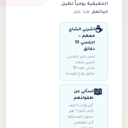
ية يومياً تطيل
م
. هذا علم.
اشربي الشاي
معهم —
اجلسي 10
دقائق
ليس عابر. اجلسي.
اشربي ببطء.
تحدثي. هذه 10
دقائق علاج للوحدة.
اسألي عن
طفولتهم
'أين ولدتِ؟ كيف
كانت أمكِ؟' هم
يحبون المشاركة.
أنتِ تتعلمين