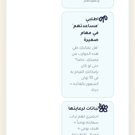
وعقولهم.
اطلبي
'مساعدتهم'
في مهام
صغيرة
'هل يمكنكِ طي
هذه الجوارب من
فضلكِ، ماما؟'
حتى لو كان
بإمكانكِ القيام به
في 10 ثوان.
الشعور بالفائدة =
حياة.
نباتات لرعايتها
احضري لهم نبات.
سقايته يومياً =
هدف يومي +
اتصال بالطبيعة.