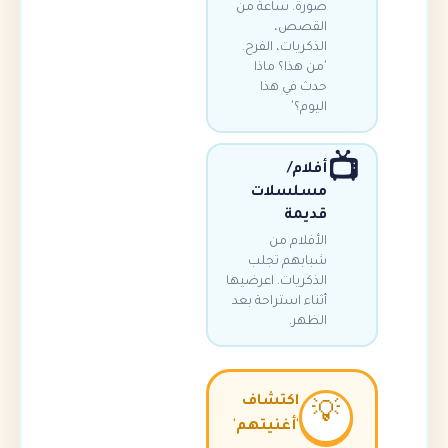
صورة. ساعة من
القصص،
الذكريات، الفرح.
'من هذا؟ ماذا
حدث في هذا
اليوم؟'
أفلام/
مسلسلات
قديمة
الأفلام من
شبابهم تجلب
الذكريات. اعرضيها
أثناء استراحة بعد
الظهر.
اكتشاف

'أغنيتهم'