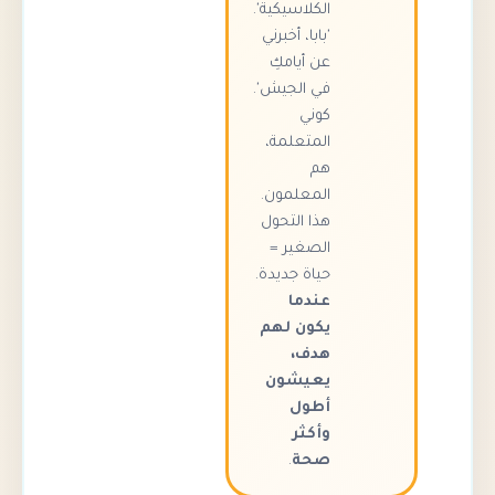
الكلاسيكية'.
'بابا، أخبرني
عن أيامكِ
في الجيش'.
كوني
المتعلمة،
هم
المعلمون.
هذا التحول
الصغير =
حياة جديدة.
عندما
يكون لهم
هدف،
يعيشون
أطول
وأكثر
صحة
.