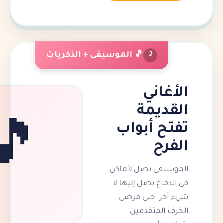
🎵 الموسيقى + الذكريات
2
اني
يمة
 أبواب
🎵
ح
قى تصل لأماكن
اغ يصل إليها لا
ر. حتى مرضى
المتقدمين