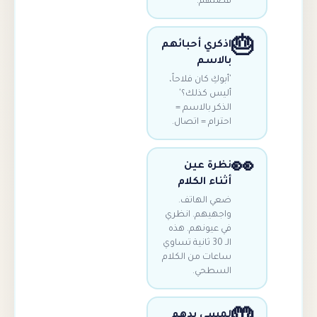
قصتهم.
اذكري أحبائهم
بالاسم
'أبوكِ كان فلاحاً،
أليس كذلك؟'
الذكر بالاسم =
احترام = اتصال.
نظرة عين
أثناء الكلام
ضعي الهاتف.
واجهيهم. انظري
في عيونهم. هذه
الـ 30 ثانية تساوي
ساعات من الكلام
السطحي.
لمسي يدهم