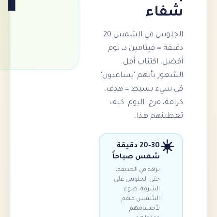
🌳
ء
الجلوس في الشمس 20
 فيتامين د، نوم
كتئاب أقل.
 بأنهم 'يساعدون'
 بسيط = هدف،
فرح. اليوم: كيف
م هذا.
20-30 دقيقة
شمس صباحاً
نزهة في الحديقة،
حتى الجلوس على
الشرفة. ضوء
الشمس مهم
لأجسامهم