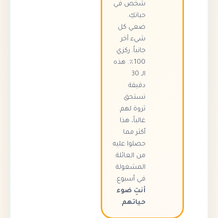
شخص في
حياتكِ.
ضعي كل
شيء آخر
جانباً. ركزي
100٪. هذه
الـ 30
دقيقة
تستحق
ثروة لهم.
غالباً، هذا
أكثر مما
حصلوا عليه
من العائلة
المشغولة
في أسبوع.
أنتِ ضوء
حياتهم
.