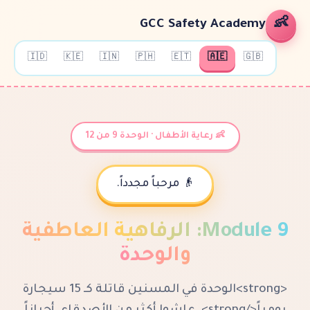
GCC Safety A
🇮🇩
🇰🇪
🇮🇳
🇵🇭
🇪🇹
🇦🇪
👶 رعاية الأطفال · الوحدة 9 من 12
👴 مرحباً مجدداً.
Mo
:
الرفاهية العاطفية
والوحدة
<strong>الوحدة في المسنين قاتلة كـ 15 سيجارة