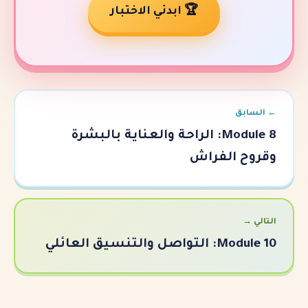
🏆 ابدئي الاختبار
Module 8: الراحة والعناية بالبشرة
لفراش
لعائلي