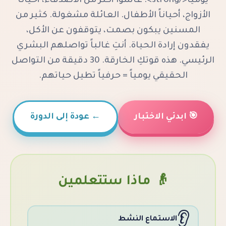
يومياً</strong>. عاشوا أكثر من الأصدقاء، أحياناً
ياناً الأطفال. العائلة مشغولة. كثير من
 يبكون بصمت، يتوقفون عن الأكل،
ة الحياة. أنتِ غالباً تواصلهم البشري
الرئيسي. هذه قوتكِ الخارقة. 30 دقيقة من التواصل
قي يومياً = حرفياً تطيل حياتهم.
الاختبار
←
عودة إلى الدورة
 ماذا ستتعلمين
ستماع النشط