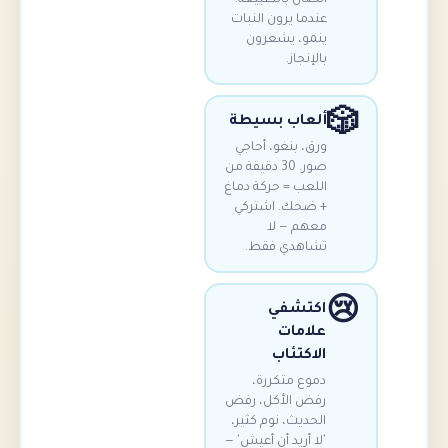
عندما يرون النبات
ينمو، يشعرون
بالإنجاز.
ألعاب بسيطة
ورق، بنغو، أحاجي
صور. 30 دقيقة من
اللعب = حركة دماغ
+ ضحك. اشتركي
معهم — لا
تشاهدي فقط.
اكتشفي
علامات
الاكتئاب
دموع متكررة،
رفض الأكل، رفض
الحديث، نوم كثير،
'لا أريد أن أعيش' —