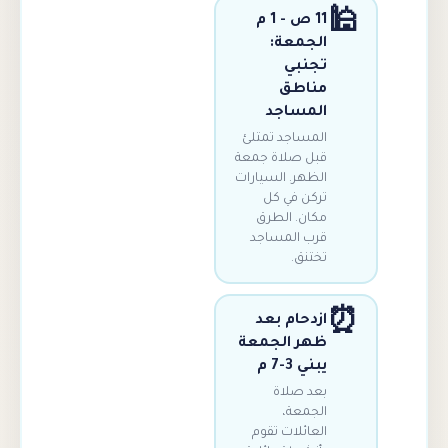
11 ص - 1 م
الجمعة:
تجنبي
مناطق
المساجد
المساجد تمتلئ
قبل صلاة جمعة
الظهر. السيارات
تركن في كل
مكان. الطرق
قرب المساجد
تختنق.
ازدحام بعد
ظهر الجمعة
يبني 3-7 م
بعد صلاة
الجمعة،
العائلات تقوم