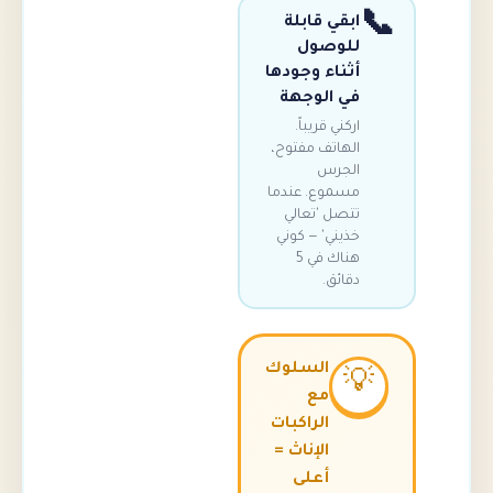
ابقي قابلة
للوصول
أثناء وجودها
في الوجهة
اركني قريباً.
الهاتف مفتوح،
الجرس
مسموع. عندما
تتصل 'تعالي
خذيني' — كوني
هناك في 5
دقائق.
السلوك
💡
مع
الراكبات
الإناث =
أعلى