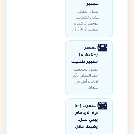
قصير
صلاة الظهر.
عمال المكاتب
يتوقفون. هدوء
طفيف 12-12:30.
العصر
(~3:30 م):
تغيير طفيف
صلاة منتصف
بعد الظهر. تأثير
ازدحام أقل من
غيرها.
المغرب (~6
م): الازدحام
يبني قبل،
يهبط خلال