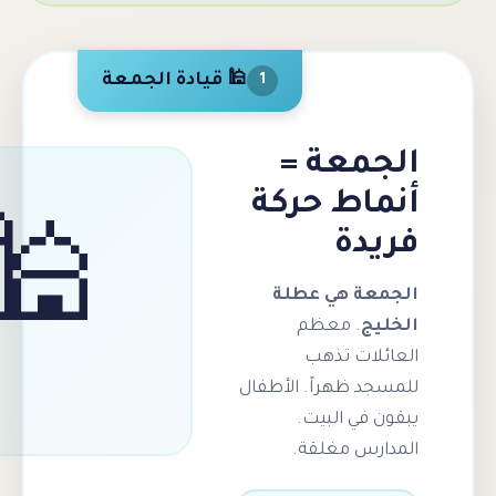
🕌 قيادة الجمعة
1
معة =
اط حركة
دة
🕌
عة هي عطلة
ج
. معظم
لات تذهب
د ظهراً. الأطفال
 في البيت.
رس مغلقة.