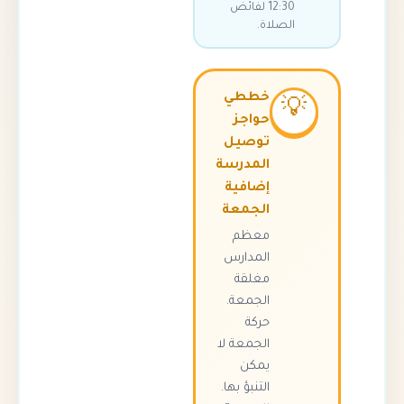
12:30 لفائض
الصلاة.
خططي
💡
حواجز
توصيل
المدرسة
إضافية
الجمعة
معظم
المدارس
مغلقة
الجمعة.
حركة
الجمعة لا
يمكن
التنبؤ بها.