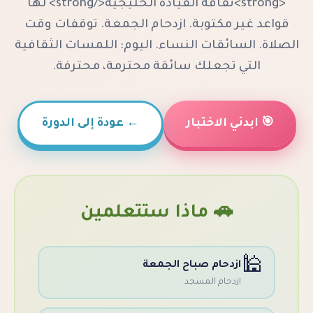
<strong>ثقافة القيادة الخليجية</strong> لها
 مكتوبة. ازدحام الجمعة. توقفات وقت
ائقات النساء. اليوم: اللمسات الثقافية
 تجعلك سائقة محترمة، محترفة.
ي الاختبار
←
عودة إلى الدورة
🚗 ماذا ستتعلمين
زدحام صباح الجمعة
زدحام المسجد