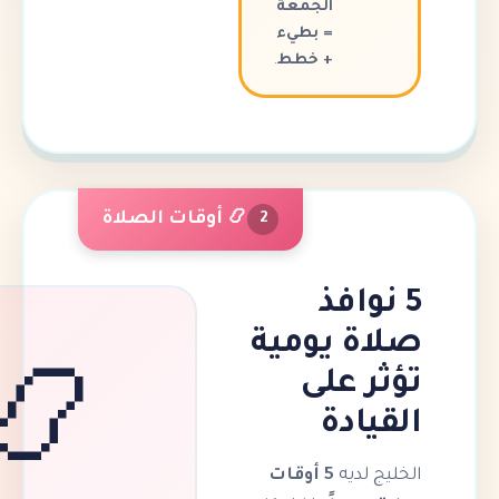
الجمعة
= بطيء
+ خطط
.
📿 أوقات الصلاة
2
نوافذ
ة يومية
ر على
📿
يادة
 لديه
5 أوقات