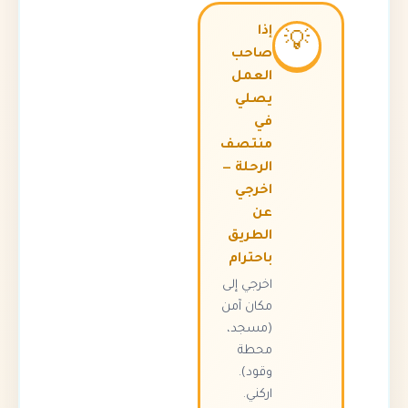
إذا
💡
صاحب
العمل
يصلي
في
منتصف
الرحلة —
اخرجي
عن
الطريق
باحترام
اخرجي إلى
مكان آمن
(مسجد،
محطة
وقود).
اركني.