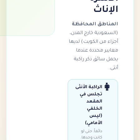
ناث
اطق المحافظة
ودية خارج المدن،
من الكويت) لديها
ر محددة عندما
سائق ذكر راكبة
الراكبة الأنثى
تجلس في
المقعد
الخلفي
(ليس
الأمامي)
دائماً. حتى لو
كانت وحدها.