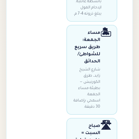
بأنشطة عائلية.
ازدحام المول
يبلغ ذروته 4-7 م.

مساء
الجمعة:
طريق سريع
للشواطئ/
الحدائق
شارع الشيخ
زايد، طرق
الكورنيش —
بطيئة مساء
الجمعة.
اسمحي بإضافة
30 دقيقة.

صباح
السبت =