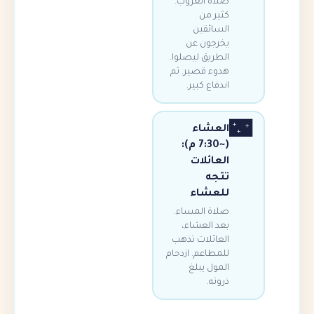
صلاة الغروب.
كثير من
السائقين
يخرجون عن
الطريق ليصلوا.
هدوء قصير. ثم
اندفاع كبير.
العشاء
(~7:30 م):
العائلات
تتجه
للعشاء
صلاة المساء.
بعد العشاء،
العائلات تذهب
للمطاعم. ازدحام
المول يبلغ
ذروته.