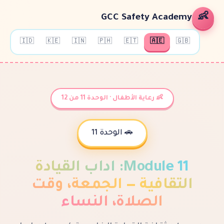
GCC Safety Ac
🇮🇩
🇰🇪
🇮🇳
🇵🇭
🇪🇹
🇦🇪
👶 رعاية الأطفال · الوحدة 11 من 12
🚗 الوحدة 11
Modul
:
آداب القيادة
قافية — الجمعة، وقت
الصلاة، النساء