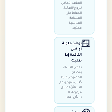
المقعد الأمامي
للزوج/العائلة.
الحفاظ على
المسافة
المناسبة
محترم.
نوافذ ملونة
أو ظل
النافذة إذا
طلبت
بعض النساء
يفضلن
الخصوصية. إذا
طُلب، اقودي مع
الستائر/الظلال
مرفوعة. لا
تسألي لماذا.