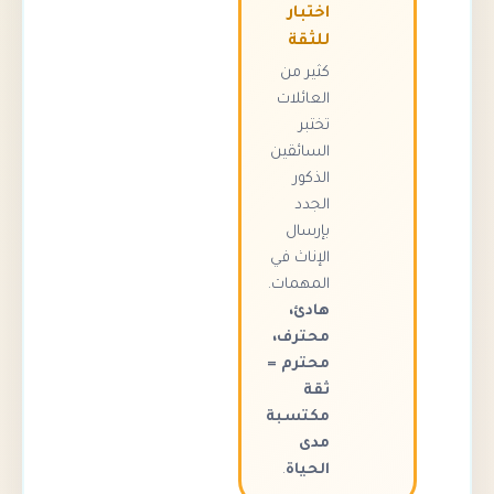
اختبار
للثقة
كثير من
العائلات
تختبر
السائقين
الذكور
الجدد
بإرسال
الإناث في
المهمات.
هادئ،
محترف،
محترم =
ثقة
مكتسبة
مدى
الحياة
.