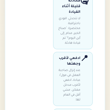
محادثة
قليلة أثناء
القيادة
لا تتحدثي. اقودي
باحترافية.
مختصرة: 'صباح
الخير، مدام. إلى
أين اليوم؟' ثم
قيادة هادئة.
ادفعي لأقرب
وجهتها
عند إنزال صاحبة
العمل في مول/
عيادة، ادفعي
لأقرب مدخل
ممكن. مشي
أقل في العام
لها.