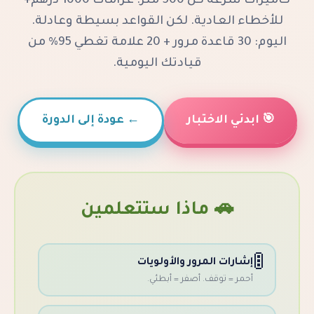
كاميرات سرعة كل 500 متر. غرامات 1000 درهم+
العادية. لكن القواعد بسيطة وعادلة.
اليوم: 30 قاعدة مرور + 20 علامة تغطي 95% من
قيادتك اليومية.
 الاختبار
←
عودة إلى الدورة
🚗 ماذا ستتعلمين
ات المرور والأولويات
= توقف. أصفر = أبطئي.