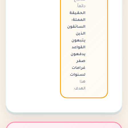
دائماً.
الحقيقة
المملة:
السائقون
الذين
يتبعون
القواعد
يدفعون
صفر
غرامات
لسنوات
.
هذا
الهدف.