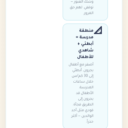
وشك العبور —
توقفي. لهم حق
المرور.
منطقة
مدرسة =
أبطئي +
شاهدي
للأطفال
أصفر مع أطفال
يجرون. أبطئي
إلى 30 كم/س
خلال ساعات
المدرسة.
الأطفال قد
يجرون إلى
الطريق فجأة.
قودي مثل أحد
الوالدين — أكثر
حذراً.