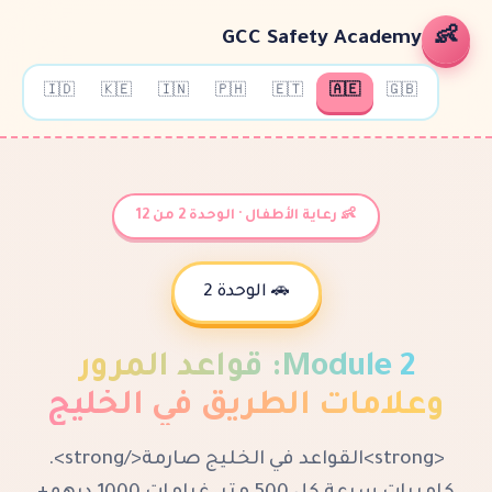
GCC Safety Ac
🇮🇩
🇰🇪
🇮🇳
🇵🇭
🇪🇹
🇦🇪
👶 رعاية الأطفال · الوحدة 2 من 12
🚗 الوحدة 2
Modu
:
قواعد المرور
ات الطريق في الخليج
<strong>القواعد في الخليج صارمة</strong>.