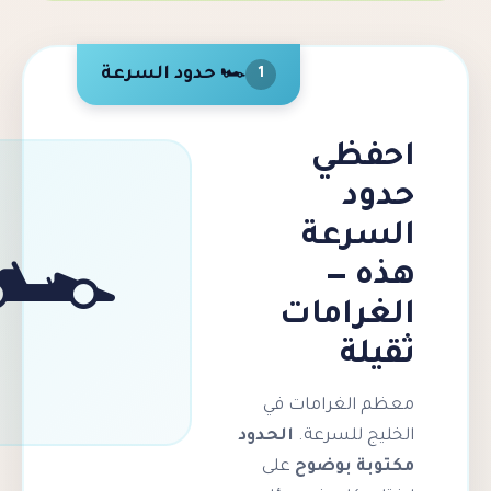
🏎️ حدود السرعة
1
ظي
د
رعة
🏎️
 —
رامات
لة
الغرامات في
 للسرعة.
الحدود
ة بوضوح
على