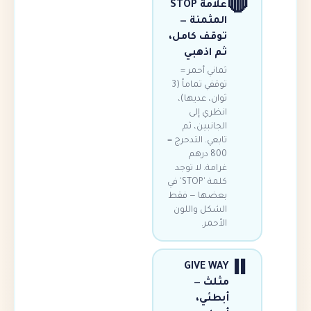
علامة STOP
المثمنة —
توقف كامل،
ثم اذهبي
ثماني أحمر =
توقفي تماماً (3
ثوان، عديها)،
انظري إلى
الجانبين، ثم
تابعي. التدحرج =
800 درهم
غرامة. لا توجد
كلمة 'STOP' في
بعضها — فقط
الشكل واللون
الأحمر.
GIVE WAY
مثلث —
أبطئي،