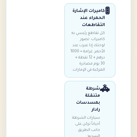
اميرات الإشارة
لحمراء عند
لتقاطعات
ل تقاطع رئيسي به
اميرات. تصور
وحتك إذا عبرت عند
الأحمر. غرامة = 1000
درهم + 12 نقطة +
30 يوم مصادرة
مركبة في الإمارات.
شرطة
متنقلة
بمسدسات
رادار
سيارات الشرطة
أحياناً تركن على
جانب الطريق
السريع