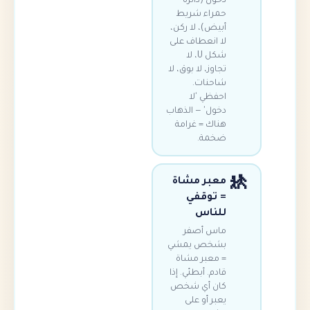
دخول (دائرة
حمراء شريط
أبيض)، لا ركن،
لا انعطاف على
شكل U، لا
تجاوز، لا بوق، لا
شاحنات.
احفظي 'لا
دخول' — الذهاب
هناك = غرامة
ضخمة.
معبر مشاة
= توقفي
للناس
ماس أصفر
بشخص يمشي
= معبر مشاة
قادم. أبطئي. إذا
كان أي شخص
يعبر أو على