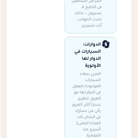
كثير من السائقين
في الخليج لا
يشيرون — لذلك
تحدث الحوادث.
أنت تشيرين.
الدوارات:
السيارات في
الدوار لها
الأولوية
اقتربي ببطء.
السيارات
الموجودة بالفعل
في الدوار لها حق
المرور. انظري
يساراً (لأن المرور
يأتي من يسارك
في البلدان ذات
القيادة اليمنى).
أشيري عند
المغادرة.