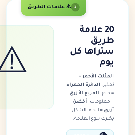
⚠️ علامات الطريق
3
 علامة
ق
اها كل
⚠️
 الأحمر
=
الدائرة الحمراء
المربع الأزرق
ومات.
أخضر/
اتجاه. الشكل
بنوع العلامة.