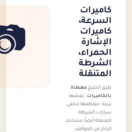
يرات
رعة،
يرات
📷
شارة
مراء،
رطة
تنقلة
لخليج
مغطاة
ميرات
. بعضها
. معظمها مخفي.
ت الشرطة
لة أيضاً تستخدم
 من المواقف.