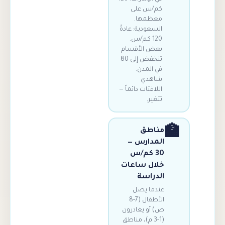
كم/س على
معظمها.
السعودية: عادةً
120 كم/س.
بعض الأقسام
تنخفض إلى 80
في المدن.
شاهدي
اللافتات دائماً —
تتغير.
مناطق
المدارس —
30 كم/س
خلال ساعات
الدراسة
عندما يصل
الأطفال (7-8
ص) أو يغادرون
(1-3 م)، مناطق