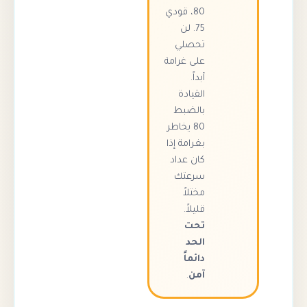
80، قودي
75. لن
تحصلي
على غرامة
أبداً.
القيادة
بالضبط
80 يخاطر
بغرامة إذا
كان عداد
سرعتك
مختلاً
قليلاً.
تحت
الحد
دائماً
آمن
.