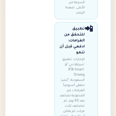
السرعة من
الأعلى. صعبة
الرصد.
تطبيق
للتحقق من
الغرامات:
ادفعي قبل أن
تنمو
الإمارات: تطبيق
'شرطة دبي' أو
'RTA Smart
Driving'.
السعودية: 'أبشر'.
تحققي أسبوعياً.
الغرامات غير
المدفوعة تضاعف
بعد 60 يوم، ثم
تتضاعف ثلاث
مرات، ثم يمكن