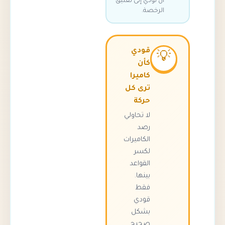
أن تؤدي إلى تعليق
الرخصة.
قودي

كأن
كاميرا
ترى كل
حركة
لا تحاولي
رصد
الكاميرات
لكسر
القواعد
بينها.
فقط
قودي
بشكل
صحيح