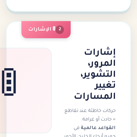
🚦 الإشارات
2
رات
ور،
شوير،
🚦
ير
سارات
خاطئة عند تقاطع
 أو غرامة.
د عالمية
في
حاء الخليج: الأحمر