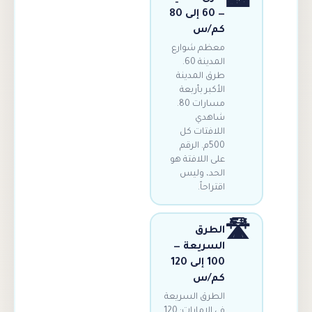

— 60 إلى 80
كم/س
معظم شوارع
المدينة 60.
طرق المدينة
الأكبر بأربعة
مسارات 80.
شاهدي
اللافتات كل
500م. الرقم
على اللافتة هو
الحد، وليس
اقتراحاً.

الطرق
السريعة —
100 إلى 120
كم/س
الطرق السريعة
في الإمارات: 120