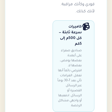
كأنك مراقبة.
ذلك.
كاميرات
سرعة ثابتة —
كل 500م إلى
5كم
صناديق صفراء
على أعمدة.
بعضها يومض،
بعضها لا.
افترضي دائماً أنها
تعمل. الغرامات
تأتي بعد 7-30 يوماً
عبر الرسائل
القصيرة أو
الرسائل. ادفعيها
أو واجهي مشاكل
الرخصة.