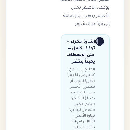
الأصفر يحذر،
 يذهب. بالإضافة
اعد التشوير.
إشارة حمراء =
توقف كامل —
حتى الانعطاف
يميناً ينتظر
الخليج لا يسمح بـ
'يمين على الأحمر'
كأمريكا. يجب أن
تنتظري الأخضر
حتى للانعطاف
يميناً (إلا إذا كان
سهم أخضر
منفصل لليمين).
تجاوز الأحمر =
1000 درهم + 12
نقطة + تعليق