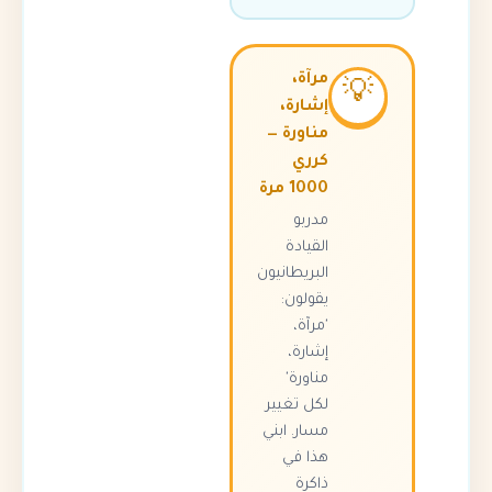
مرآة،

إشارة،
مناورة —
كرري
1000 مرة
مدربو
القيادة
البريطانيون
يقولون:
'مرآة،
إشارة،
مناورة'
لكل تغيير
مسار. ابني
هذا في
ذاكرة