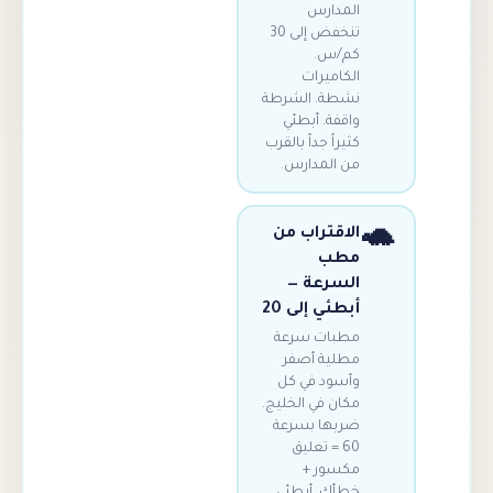
المدارس
تنخفض إلى 30
كم/س.
الكاميرات
نشطة. الشرطة
واقفة. أبطئي
كثيراً جداً بالقرب
من المدارس.
الاقتراب من
مطب
السرعة —
أبطئي إلى 20
مطبات سرعة
مطلية أصفر
وأسود في كل
مكان في الخليج.
ضربها بسرعة
60 = تعليق
مكسور +
خطأك. أبطئي