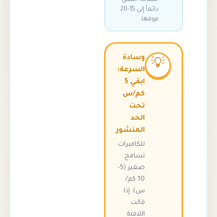
دائماً إلى 15-20
فوقها.
وسادة

السرعة:
ابقي 5
كم/س
تحت
الحد
المنشور
للكاميرات
تسامح
صغير (5-
10 كم/
س). إذا
قالت
اللافتة