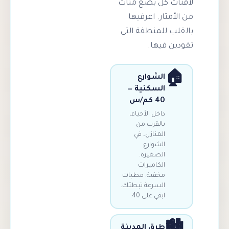
 كل بضع مئات
تار. اعرفيها
 للمنطقة التي
 فيها.
الشوارع
السكنية —
40 كم/س
داخل الأحياء،
بالقرب من
المنازل، في
الشوارع
الصغيرة.
الكاميرات
مخفية. مطبات
السرعة تبطئك.
ابقي على 40.
طرق المدينة