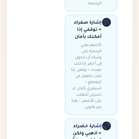
الرخصة.
إشارة صفراء
= توقفي إذا
أمكنك بأمان
الأصفر يعني
الإشارة على
وشك أن تتحول
إلى أحمر. إذا كنت
بعيدة — توقفي. إذا
كنت بالفعل في
التقاطع —
استمري بأمان. لا
تسرعي للتغلب
على الأصفر — هذا
غير قانوني.
إشارة خضراء
= اذهبي ولكن