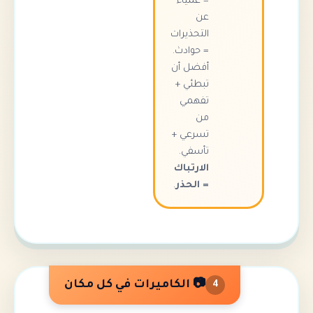
= عمياء
عن
التحذيرات
= حوادث.
أفضل أن
تبطئي +
تفهمي
من
تسرعي +
تأسفي.
الارتباك
= الحذر
.
📷 الكاميرات في كل مكان
4