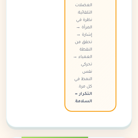
العضلات
التلقائية:
نظرة في
المرآة →
إشارة →
تحقق من
النقطة
العمياء →
تحركي.
نفس
النمط في
كل مرة.
التكرار =
السلامة
.