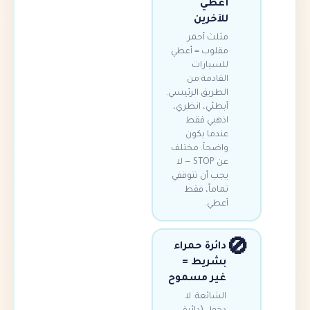
أعطي
للآخرين
مثلث أحمر
مقلوب = أعطي
للسيارات
القادمة من
الطريق الرئيسي.
أبطئي، انظري،
اذهبي فقط
عندما يكون
واضحاً. مختلف
عن STOP — لا
يجب أن تتوقفي
تماماً، فقط
أعطي.
دائرة حمراء
بشريط =
غير مسموح
الشائعة: لا