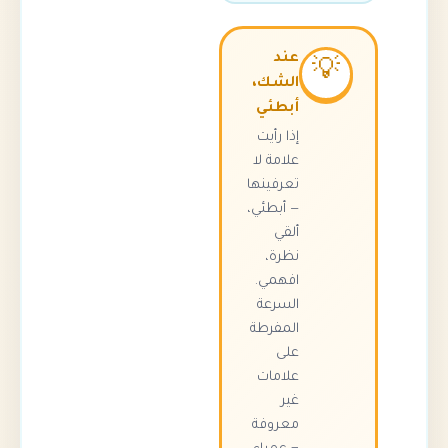
عند

الشك،
أبطئي
إذا رأيت
علامة لا
تعرفينها
— أبطئي،
ألقي
نظرة،
افهمي.
السرعة
المفرطة
على
علامات
غير
معروفة