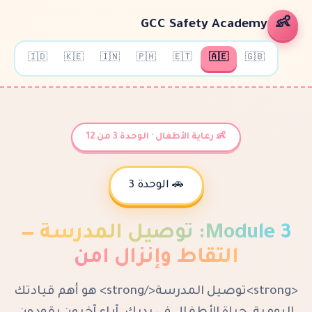
GCC Safety A
🇮🇩
🇰🇪
🇮🇳
🇵🇭
🇪🇹
🇦🇪
👶 رعاية الأطفال · الوحدة 3 من 12
🚗 الوحدة 3
Mo
:
توصيل المدرسة —
لتقاط وإنزال آمن
<strong>توصيل المدرسة</strong> هو أهم قيادتك