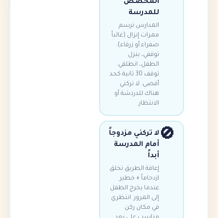
المخصص
للمدرسة
المدارس ترسم
ممرات إنزال (غالباً
صفراء أو زرقاء).
توقفي، ينزل
الطفل، انطلقي.
توقف 30 ثانية كحد
أقصى. لا تركني
هناك للدردشة أو
الانتظار.
لا تركني مزدوجاً
أمام المدرسة
أبداً
إعاقة الطريق تخلق
ازدحاماً + خطير
عندما يخرج الطفل
إلى المرور. انتظري
في مكان ركن
مناسب على بعد