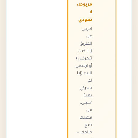
مربوط،
لا
تقودي
اخرجي
عن
الطريق
(إذا كنت
تتحركين)
أو ارفضي
البدء (إذا
لم
تتحركي
بعد).
'حبيبي،
من
فضلك
ضع
حزامك —