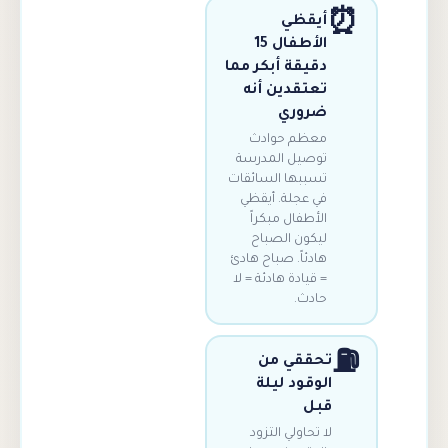
أيقظي
الأطفال 15
دقيقة أبكر مما
تعتقدين أنه
ضروري
معظم حوادث
توصيل المدرسة
تسببها السائقات
في عجلة. أيقظي
الأطفال مبكراً
ليكون الصباح
هادئاً. صباح هادئ
= قيادة هادئة = لا
حادث.
تحققي من
الوقود ليلة
قبل
لا تحاولي التزود