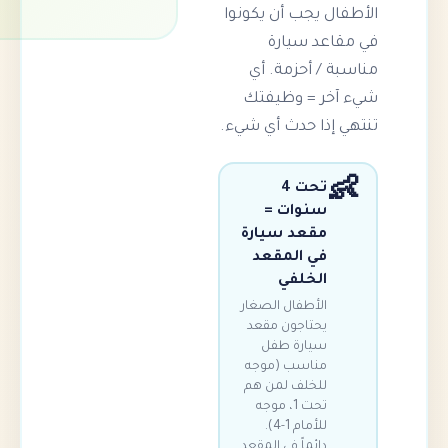
 يجب أن يكونوا
عد سيارة
/ أحزمة. أي
ر = وظيفتك
ذا حدث أي شيء.
تحت 4
سنوات =
مقعد سيارة
في المقعد
الخلفي
الأطفال الصغار
يحتاجون مقعد
سيارة طفل
مناسب (موجه
للخلف لمن هم
تحت 1، موجه
للأمام 1-4).
دائماً في المقعد