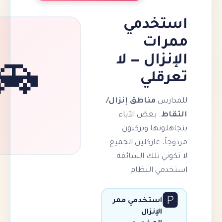
خدمي
ات
زال — لا
🚗
قلي
س
مناطق إنزال/
. بعض الآباء
نها ويركنون
، عاركلين الجميع.
ي تلك السائقة.
ي النظام.
استخدمي ممر
الإنزال