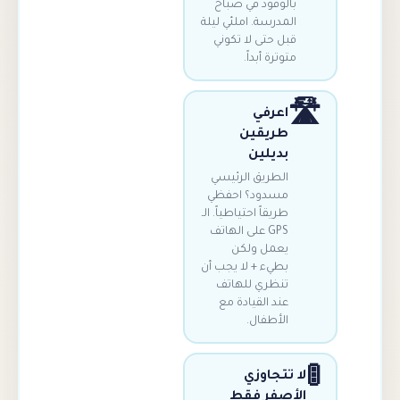
بالوقود في صباح
المدرسة. املئي ليلة
قبل حتى لا تكوني
متوترة أبداً.
اعرفي
طريقين
بديلين
الطريق الرئيسي
مسدود؟ احفظي
طريقاً احتياطياً. الـ
GPS على الهاتف
يعمل ولكن
بطيء + لا يجب أن
تنظري للهاتف
عند القيادة مع
الأطفال.
 تتجاوزي
أصفر فقط