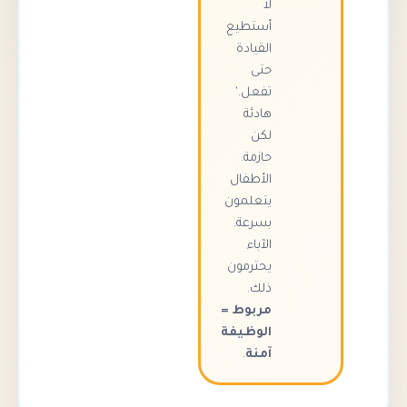
لا
أستطيع
القيادة
حتى
تفعل.'
هادئة
لكن
حازمة.
الأطفال
يتعلمون
بسرعة.
الآباء
يحترمون
ذلك.
مربوط =
الوظيفة
آمنة
.