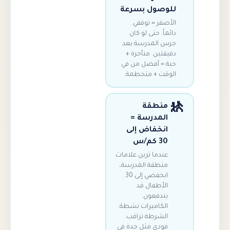
وصول بسرعة
أصفر = توقفي.
ماً. حتى لو كان
س المدرسة بعد
يقتين. متأخرة +
ة = أفضل من في
وقت + متحطمة.
منطقة
المدرسة =
انخفاض إلى
30 كم/س
عندما ترين علامات
منطقة المدرسة،
انخفضي إلى 30.
الأطفال قد
يندفعون.
الكاميرات نشطة.
الشرطة تراقب.
قودي مثل جدة في