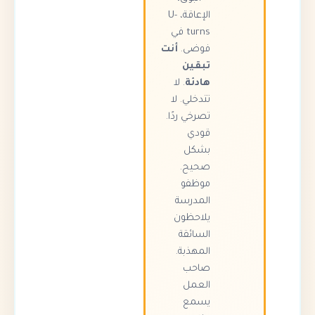
الإعاقة، U-
turns في
فوضى.
أنت
تبقين
هادئة
. لا
تتدخلي. لا
تصرخي ردًا.
قودي
بشكل
صحيح.
موظفو
المدرسة
يلاحظون
السائقة
المهذبة.
صاحب
العمل
يسمع