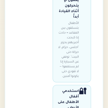
يقفون أو
يتحركون
أثناء القيادة
أبداً
الأطفال
يتسلقون بين
المقاعد = حادث
إذا كبحت.
أخبريهم بحزم:
'اجلس، حزام، لا
حركة حتى
البيت'. توقفي
عن السيارة إذا
لم يستمعوا —
لا تقودي حتى
يكونوا آمنين.
استخدمي
أقفال
الأطفال على
الأبواب