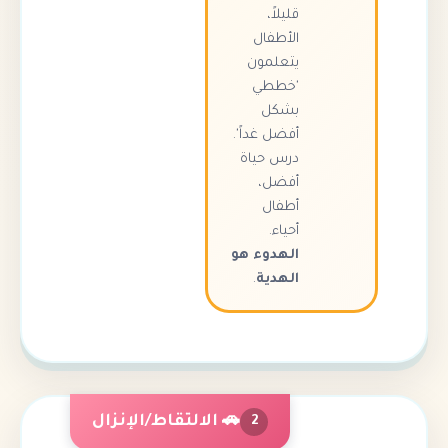
قليلاً،
الأطفال
يتعلمون
'خططي
بشكل
أفضل غداً'.
درس حياة
أفضل،
أطفال
أحياء.
الهدوء هو
الهدية
.
🚗 الالتقاط/الإنزال
2