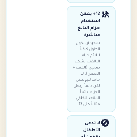
12+ يمكن
استخدام
حزام البالغ
مباشرة
بمجرد أن يكون
الطول كافياً
ليلائم حزام
البالغين بشكل
صحيح (الكتف +
الحضن)، لا
حاجة للبوستر.
لكن دائماً اربطي
الحزام. دائماً
المقعد الخلفي
مثالياً حتى 13.
لا تدعي
الأطفال