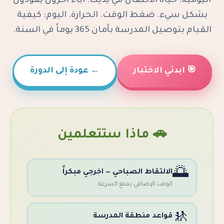
اة الأطفال في يديك. آباء آخرون يقودون
ضغط الوقت. الحرارة. اليوم: كيفية
رسة بأمان 365 يوماً في السنة.
الاختبار
←
عودة إلى الدورة
 ماذا ستتعلمين
التقاط الصباحي — اخرجي مبكراً
قت الإضافي يمنع السرعة
اعد منطقة المدرسة