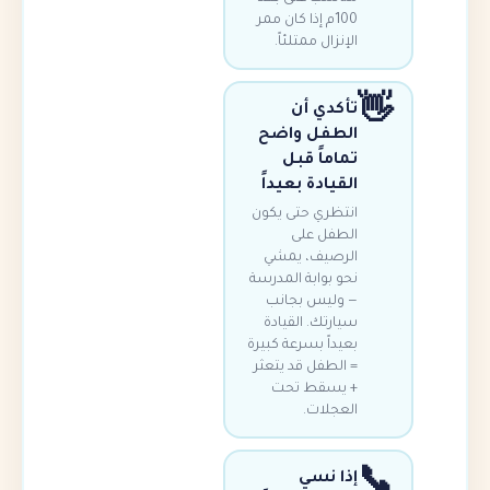
100م إذا كان ممر
الإنزال ممتلئاً.
تأكدي أن
الطفل واضح
تماماً قبل
القيادة بعيداً
انتظري حتى يكون
الطفل على
الرصيف، يمشي
نحو بوابة المدرسة
— وليس بجانب
سيارتك. القيادة
بعيداً بسرعة كبيرة
= الطفل قد يتعثر
+ يسقط تحت
العجلات.
إذا نسي