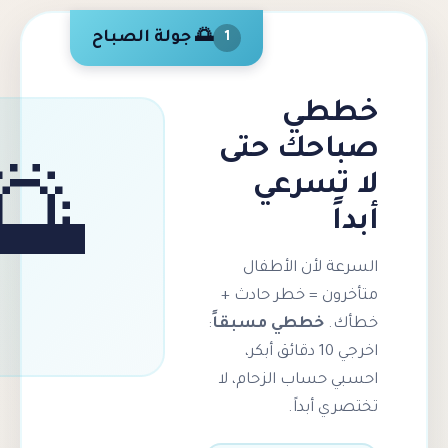
🌅 جولة الصباح
1
طي
حك حتى
تسرعي
🌅
لأن الأطفال
ن = خطر حادث +
خططي مسبقاً
:
اخرجي 10 دقائق أبكر،
ساب الزحام، لا
أبداً.