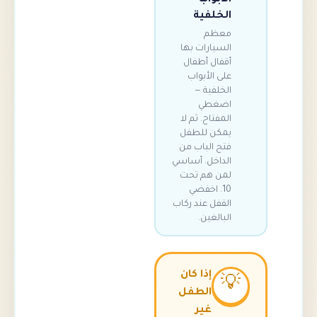
الخلفية
معظم
السيارات بها
أقفال أطفال
على الأبواب
الخلفية —
اضغطي
المفتاح. ثم لا
يمكن للطفل
فتح الباب من
الداخل. أساسي
لمن هم تحت
10. اخفضي
القفل عند ركاب
البالغين.
إذا كان

الطفل
غير