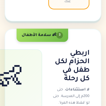
عنك.
👶 سلامة الأطفال
3
طي
ام لكل
 في
👶
رحلة
ثناءات
. حتى
 إلى المدرسة. حتى
 هذه المرة'.