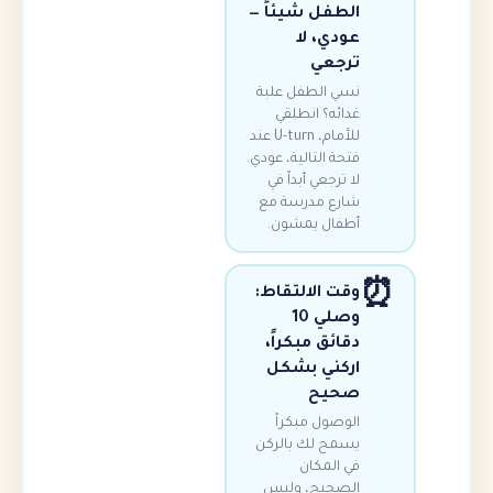
الطفل شيئاً —
عودي، لا
ترجعي
نسي الطفل علبة
غدائه؟ انطلقي
للأمام، U-turn عند
فتحة التالية، عودي.
لا ترجعي أبداً في
شارع مدرسة مع
أطفال يمشون.
وقت الالتقاط:
وصلي 10
دقائق مبكراً،
اركني بشكل
صحيح
الوصول مبكراً
يسمح لك بالركن
في المكان
الصحيح، وليس