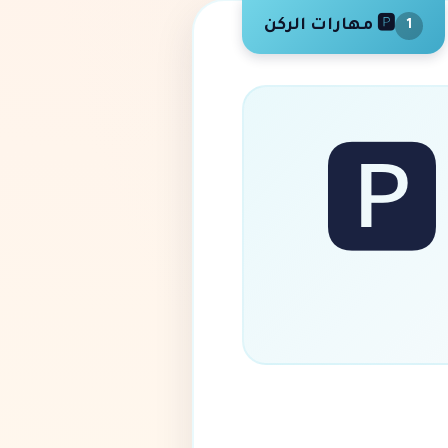
🅿️ مهارات الركن
1
🅿️