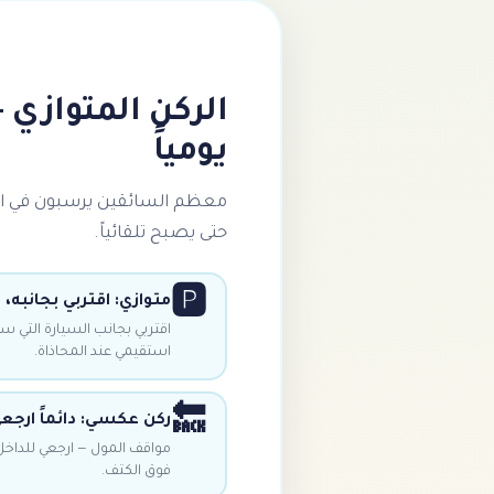
الركن المتوازي 
يومياً
معظم السائقين يرسبون في اخت
حتى يصبح تلقائياً.
🅿️
متوازي: اقتربي بجانبه، ارجعي 45°
استقيمي عند المحاذاة.
🔙
ركن عكسي: دائماً ارجع
مواقف المول — ارجعي للداخل.
فوق الكتف.