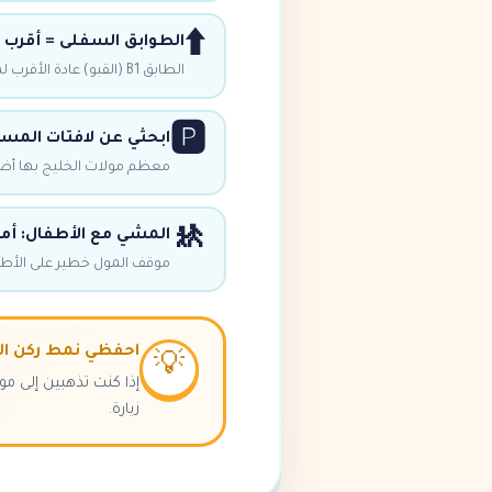
⬆️
الطوابق السفلى = أقرب ل
الطابق B1 (القبو) عادة الأقرب لمدخل المول. يمتلئ بسرعة.
🅿️
ابحثي عن لافتات المسا
معظم مولات الخليج بها أضو
🚸
المشي مع الأطفال: أ
موقف المول خطير على الأطفا
احفظي نمط ركن ال
💡
زيارة.