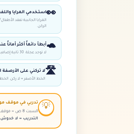
👀
استخدمي المرايا واللف
المرايا الجانبية تفقد الأطفال
الركن.
🐢
أبطأ دائماً أكثر أماناً عن
لا توجد عجلة. 30 ثانية إضافية للركن = لا خدش على السيارة.
🛣️
لا تركني على الأرصفة 
الخط الأصفر = لا ركن. الخط 
تدربي في موقف مو
💡
السبت 8 ص = موقف المول فارغ. تدربي 30 دقيقة. ابني ذاكرة العضلات.
التدريب = لا خدوش
.