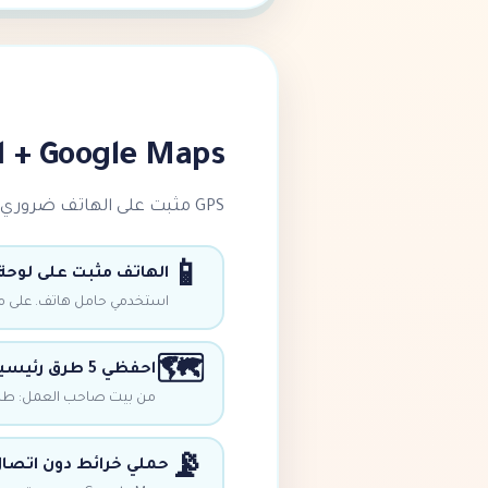
Google Maps + احتياطي دون اتصال
GPS مثبت على الهاتف ضروري.
📱
الهاتف مثبت على لوحة 
استخدمي حامل هاتف. على مس
🗺️
احفظي 5 طرق رئيسية إلى البيت
من بيت صاحب العمل: طريق 
📡
حملي خرائط دون اتصا