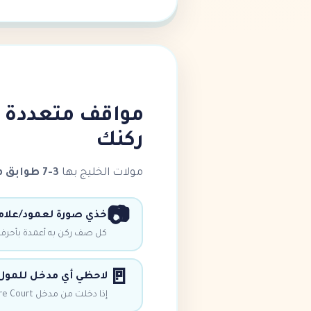
مواقف متعددة ا
ركنك
مولات الخليج بها
3-7 طوابق من الركن
📷
خذي صورة لعمود/علامة
كل صف ركن به أعمدة بأحرف/
🚪
لاحظي أي مدخل للمو
إذا دخلت من مدخل Centre Court، اخرجي من Centre Court أيضاً — الركن أقرب.