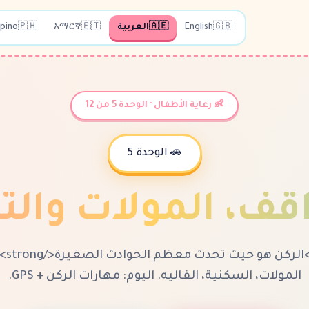
🇬🇧
English
🇦🇪
العربية
🇪🇹
አማርኛ
🇵🇭
ipino
👶 رعاية الأطفال · الوحدة 5 من 12
🚗 الوحدة 5
قف، المولات والت
<strong>
المولات، السكنية، الفاليه. اليوم: مهارات الركن + GPS.