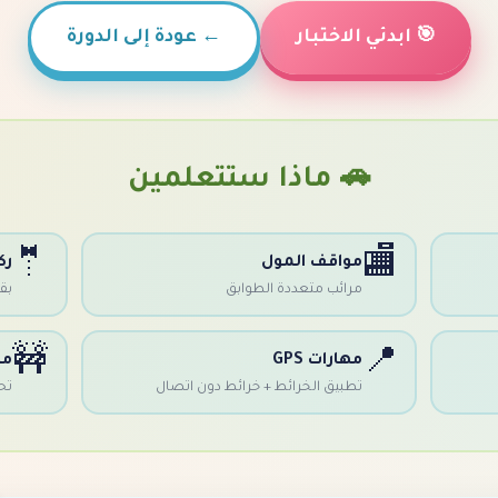
🎯 ابدئي الاختبار
←
عودة إلى الدورة
🚗 ماذا ستتعلمين
🤵
🏬
مواقف المول
رك
مرائب متعددة الطوابق
بق
🚧
📍
مهارات GPS
من
تطبيق الخرائط + خرائط دون اتصال
تح