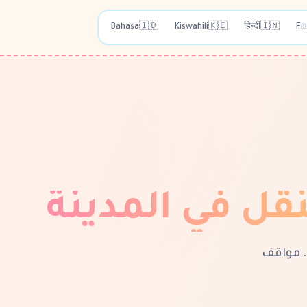
Bahasa
🇮🇩
Kiswahili
🇰🇪
हिन्दी
🇮🇳
Fil
نقل في المدينة
الركن هو حيث تحدث معظم الحوادث الصغيرة</strong>. مواقف