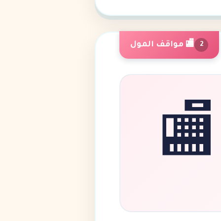
🏬 مواقف المول
2
🏬