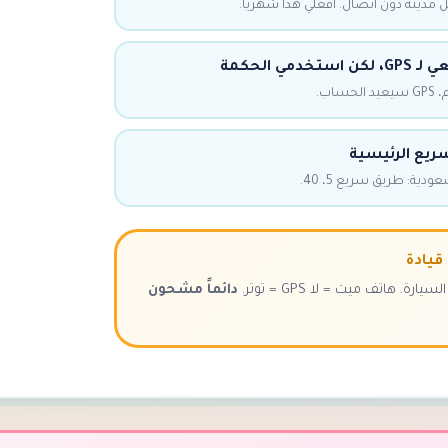
مي الحكمة
اب.
سريع الرئيسية
قيادة
. هاتف ميت = لا GPS = توتر.
دائماً مشحون