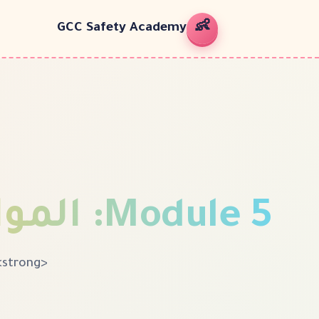
👶
GCC Safety Academy
5
Module
:
الموا