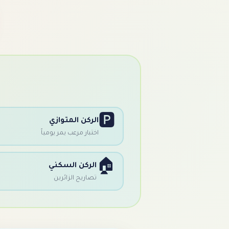
🅿️
الركن المتوازي
اختبار مرعب يمر يومياً
🏠
الركن السكني
تصاريح الزائرين