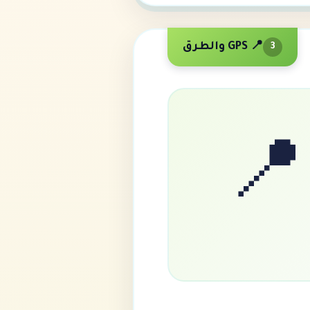
📍 GPS والطرق
3
📍