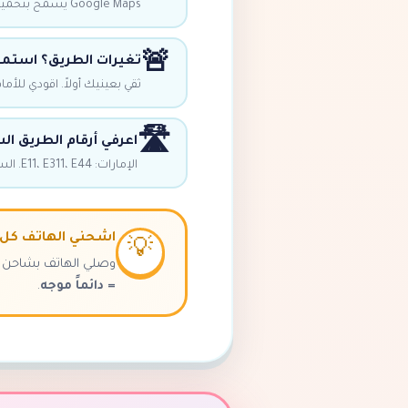
Google Maps يسمح بتحميل مدينة دون اتصال. افعلي هذا شهرياً.
🚨
تغيرات الطريق؟ استمعي لـ GPS، لكن استخد
ثقي بعينيك أولاً. اقودي للأمام، GPS سيعيد الحس
🛣️
اعرفي أرقام الطريق ال
الإمارات: E11، E311، E44. السعودية: طريق سريع 5، 40.
اشحني الهاتف كل 
💡
وصلي الهاتف بشاحن السيارة
= دائماً موجه
.