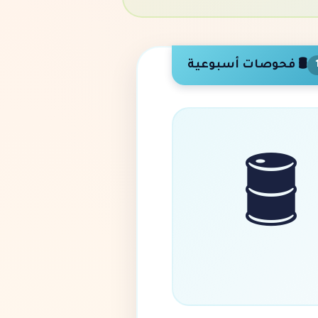
🛢️ فحوصات أسبوعية
🛢️