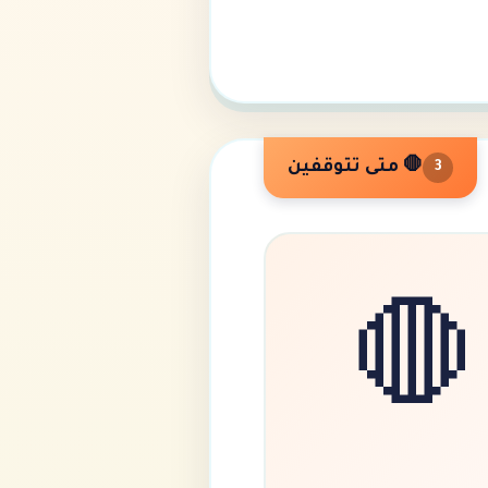
🛑 متى تتوقفين
3
🛑