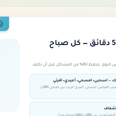
1
فحص أسبوعي 5 دقائق — كل صباح
. يلتقط 80% من المشاكل قبل أن تكلف.
 — اسحبي، امسحي، أعيدي، اقرئي
المحرك مغلق، بارد. اسحبي قضيب القياس، امسحي، أعيدي. الزيت بين علامتي MIN و
 شفاف
 MIN و MAX (محرك بارد).