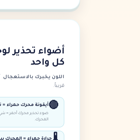
أضواء تحذير لوحة
كل واحد
اللون يخبرك بالاستعجال
. 
قريباً.
🔴
أيقونة محرك حمراء = ت
ضوء تحذير محرك أحمر = شيء
المحرك.
حرارة حمراء = المحرك 