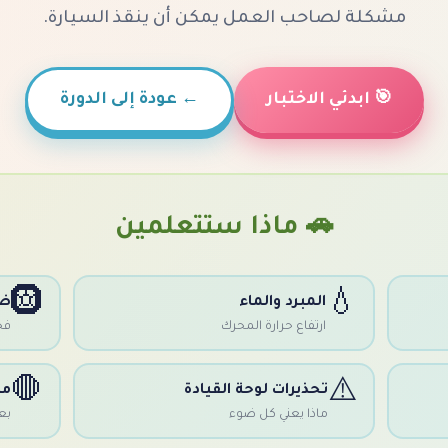
مشكلة لصاحب العمل يمكن أن ينقذ السيارة.
🎯 ابدئي الاختبار
←
عودة إلى الدورة
🚗 ماذا ستتعلمين
🛞
💧
المبرد والماء
ضغ
ارتفاع حرارة المحرك
فح
🛑
⚠️
تحذيرات لوحة القيادة
مت
ماذا يعني كل ضوء
بع