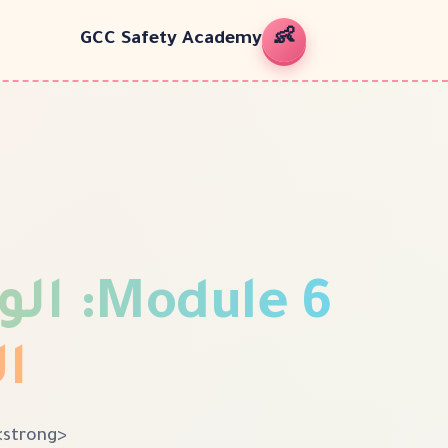
👶
GCC Safety Academy
6
Module
:
الو
ال