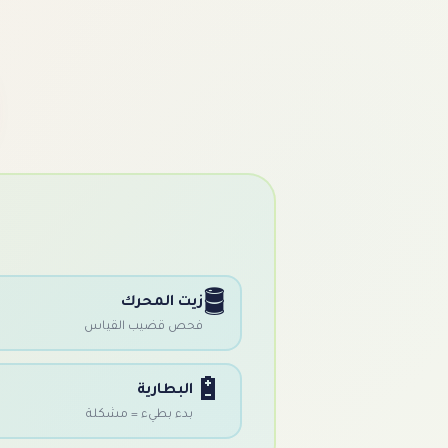
🛢️
زيت المحرك
فحص قضيب القياس
🔋
البطارية
بدء بطيء = مشكلة