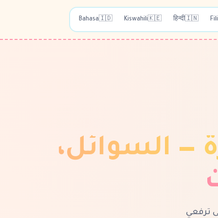
Bahasa
🇮🇩
Kiswahili
🇰🇪
हिन्दी
🇮🇳
Fil
ة — السوائل،
ت
. لكن معرفة متى ترفعي