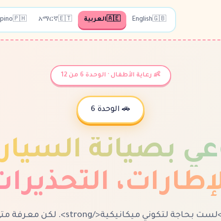
🇬🇧
English
🇦🇪
العربية
🇪🇹
አማርኛ
🇵🇭
ipino
👶 رعاية الأطفال · الوحدة 6 من 12
🚗 الوحدة 6
عي بصيانة السيار
إطارات، التحذيرا
<strong>لست بحاجة لتكوني ميكانيكية</strong>