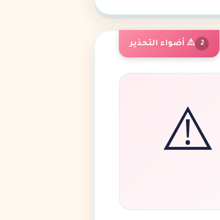
⚠️ أضواء التحذير
2
⚠️