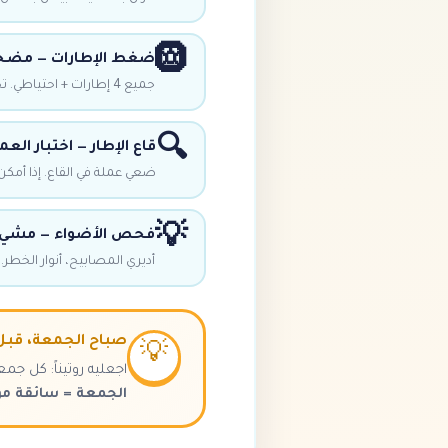
🛞
ضغط الإطارات — مضخة هواء، 
جميع 4 إطارات + احتياطي. تحققي عند البرودة. أضيفي هواء إذا كان منخفضاً.
🔍
قاع الإطار — اختبار العم
ضعي عملة في القاع. إذا أمك
💡
فحص الأضواء — مشي ح
أديري المصابيح، أنوار الخطر
صباح الجمعة، قبل
💡
اجعليه روتيناً: كل جمعة 7 ص. 5 دقائق. تلتقط المشاكل م
الجمعة = سائقة مو