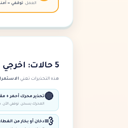
العمل.
توقفي = آمنة
5 حالات: اخرجي عن الطريق فوراً
هذه التحذيرات تعني
الاستمرار
🔴
تحذير محرك أحمر + مقي
المحرك يسخن. توقفي الآن. د
💨
دخان أو بخار من الغطاء