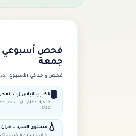
جمعة
فحص واحد في الأسبوع
. نفس اليوم
🛢️
قضيب قياس زيت المحرك
MAX.
💧
مستوى المبرد — خزان
خزان بلاستيك أبيض بسائل أخضر/وردي. بين