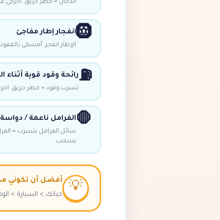
الدخان = خطر حريق. اخرجي عن الطريق. اخرج
🛞
انفجار إطار مفاجئ
الإطار انفجر. أمسكي بالمقود. 
⛽
رائحة وقود قوية أثناء ال
تسرب وقود = خطر حريق. اخرجي
🛑
الفرامل ناعمة / دواسة
سائل الفرامل يتسرب = الفرا
بسحب.
أفضل أن تكوني مح
💡
حياتك > السيارة > الوظ