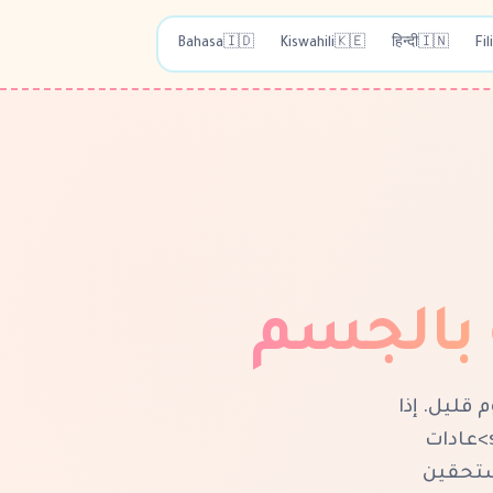
Bahasa
🇮🇩
Kiswahili
🇰🇪
हिन्दी
🇮🇳
Fil
 بالجسم
قليل. إذا
انهار الجسم — لا يمكنكِ العمل، لا يمكنكِ الكسب. اليوم: <strong>عادات
ة. تستحقين