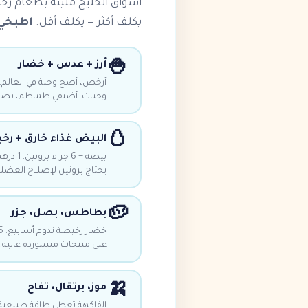
أسواق الخليج مليئة بطعام رخ
يكلف أكثر — يكلف أقل.
اطبخي 
🍚
أرز + عدس + خضار
وجبات. أضيفي طماطم، بصل، 
🥚
البيض غذاء خارق + ر
يحتاج بروتين لإصلاح العضل
🥔
بطاطس، بصل، جزر
على منتجات مستوردة غالية.
🍌
موز، برتقال، تفاح