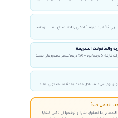
.
حرارة الخليج تجفف بسرعة. اشربي 2-3 لتر ماء يومياً. احملي زجاجة. صداع، تعب، دوخة =
ية والمأكولات السريعة
كولا، رقائق، بسكويت = سعرات فارغة. 5 درهم/يوم = 150 درهم/شهر مهدور على صحة
ب العمل جيداً
ام. إذا أعطوكِ بقايا أو توقعوا أن تأكلي البقايا