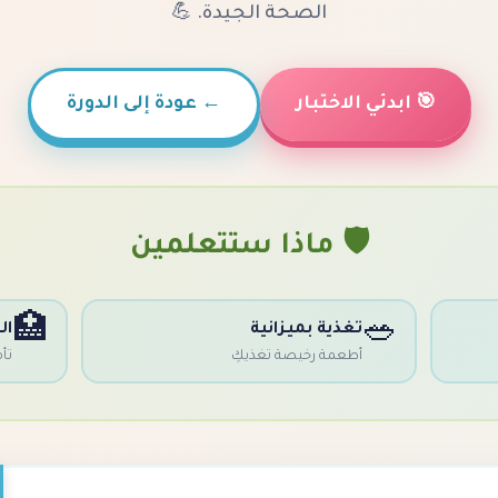
الصحة الجيدة. 💪
🎯 ابدئي الاختبار
←
عودة إلى الدورة
🛡️ ماذا ستتعلمين
🏥
🥗
تغذية بميزانية
ال
أطعمة رخيصة تغذيكِ
تأ