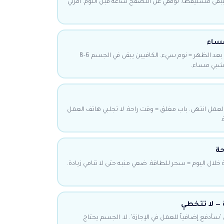
بقى مستيقظاً. توقفي عن التصفح ساعة قبل النوم. اقرئي
قهوة، شاي، مشروبات طاقة بعد الظهر = نوم سيء. الكافيين يبقى في الجسم 6-8
عشبي مساء.
العمل انتهى. باب مغلق = وقت راحة. لا تجلبي هاتف العمل
.
حة
 بقيلولة 15-30 دقيقة خلال اليوم = سحر للطاقة. ضعي منبه حتى لا تنامي زيادة.
 — لا تتخطي
دفع إضافياً للعمل في الإجازة'. لا. الجسم يحتاج