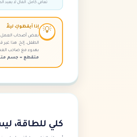
تعافي كامل. المال لا يعيد ال
إذا أيقظوكِ ليلاً
💡
الطفل، إلخ. هذا غير ق
بهدوء مع صاحب العمل أ
متقطع = جسم مت
كلي للطاقة، ل