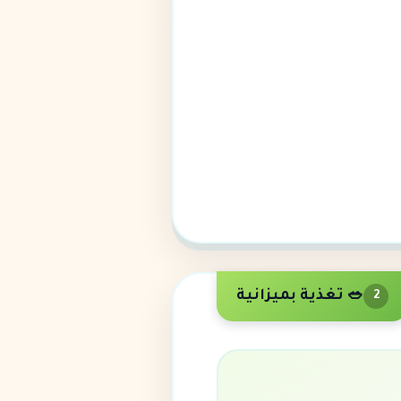
🥗 تغذية بميزانية
2