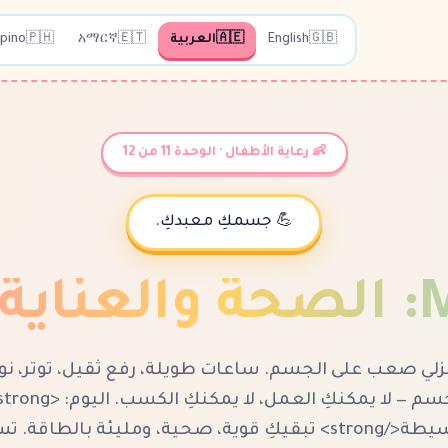
🇬🇧
English
🇦🇪
العربية
🇪🇹
አማርኛ
🇵🇭
ipino
👶 رعاية الأطفال · الوحدة 11 من 12
💪 جسمكِ معبدكِ.
:
الصحة والعناية
زلي صعب على الجسم. ساعات طويلة، رفع ثقيل، توتر، نوم 
يومية بسيطة</strong> تبقيكِ قوية، صحية، ومليئة بالطاق