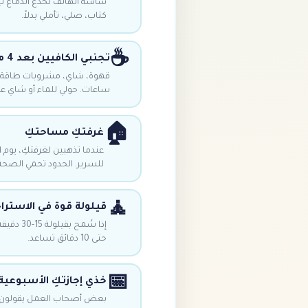
شاشة الهاتف تخدع الدماغ لي
كتاب، صلي، تأملي بدلاً.
☕
تجنبي الكافيين بعد 4 مساء
ساعات. حولي للماء أو شاي 
🏠
غرفتكِ مساحتكِ
عندما تذهبين لغرفتكِ، يوم 
للسرير. الحدود تحمي الصحة
🧘
قيلولة قوة في الاسترا
إذا سُمح
حتى 10 دقائق تساعد.
📅
خذي إجازتكِ الأسبوعية
بعض أصحاب العمل يقولون 'سأ