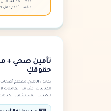
فقط — هذا استغلال. ن
مناسب لأقدم عمل جيد
تأمين صحي + م
حقوقكِ
بقانون الخليج، معظم أصحاب
المنزليات. كثير من العاملات ل
للطبيب، المستشفى، العيادات ا
اطلبي بطاقة التأمين 