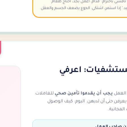
اقشي باحترام: 'مدام، أعمل بجد، أحتاج طعام
.' إذا استمر، اشتكي. الجوع يضعف الجسم والعقل.
ستشفيات: اعرفي
 العمل
يجب أن يقدموا تأمين صحي
للعاملات
ا يعرفن حتى أن لديهن. اليوم: كيف الوصول
لمجانية.
من صاحب العمل