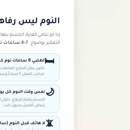
النوم ليس رفاهي
إذا لم تنامي كفاية، الجسم ينها
التفكير بوضوح.
7-8 ساعات نوم حقكِ
🛏️
اطلبي 8 ساعات نوم كحد أدنى
صاحب العمل 5 صباحاً وسمح لكِ النوم منتصف الليل = غير قانوني.
🌙
نفس وقت النوم كل يو
الجسم يتعلم الإيقاع. حاولي ا
يتعافى أفضل بجدول ثابت.
📵
لا هاتف قبل النوم (سا