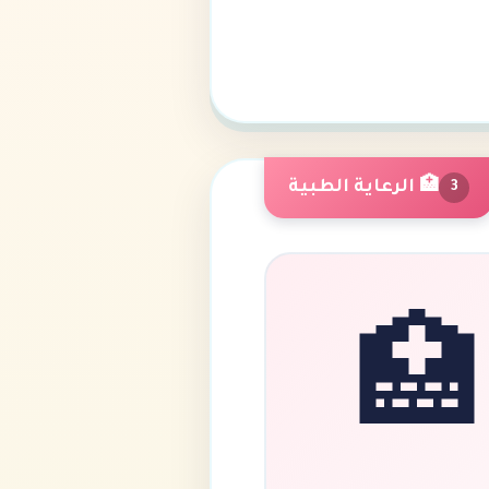
🏥 الرعاية الطبية
3
🏥