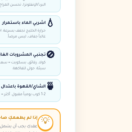
البرد/الإنفلونزا، تحسن المزاج
💧
اشربي الماء باستمرار
غالباً جفاف، ليس مرضاً.
🚫
تجنبي المشروبات الغاز
سيئة. حولي للفاكهة.
🍵
الشاي/القهوة باعتدال
1-2 كوب يومياً مقبول. أكثر = توتر، نوم سيء، مشاكل معدة. بعد 4 مساء حولي للماء.
إذا لم يطعمكِ صاح
💡
عقدكِ يجب أن يشمل الطع