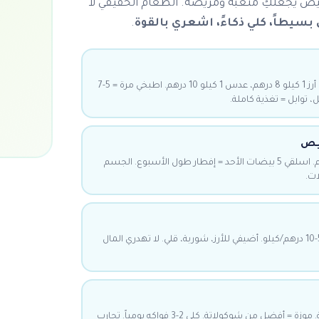
يص يجعلكِ متعبة ومريضة. الطعام الحقيقي لا
بسيطاً، كلي ذكاءً، اشعري بالقوة
.
أرخص، أصح وجبة في العالم. أرز 1 كيلو 8 درهم، عدس 1 كيلو 10 درهم. اطبخي مرة = 5-7
توابل = تغذية كاملة.
خيص
بيضة = 6 جرام بروتين. 1 درهم. اسلقي 5 بيضات الأحد = إفطار طول الأسبوع. الجسم
ات.
خضار رخيصة تدوم أسابيع. 5-10 درهم/كيلو. أضيفي للأرز، شوربة، قلي. لا تهدري المال
الفاكهة تعطي طاقة طبيعية. موزة = أفضل من شوكولاتة. كلي 2-3 فواكه يومياً. تحارب