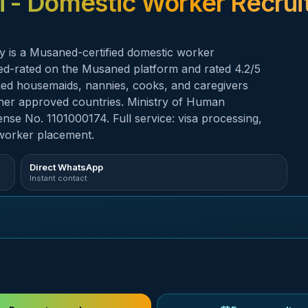
i
- Domestic Worker Recrui
 is a Musaned-certified domestic worker
fied-rated on the Musaned platform and rated 4.2/5
lified housemaids, nannies, cooks, and caregivers
other approved countries. Ministry of Human
nse No. 1101000174. Full service: visa processing,
worker placement.
Direct WhatsApp
Instant contact