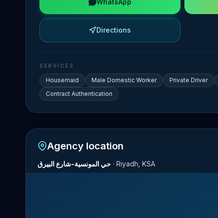
WhatsApp
Directions
SERVICES
Housemaid
Male Domestic Worker
Private Driver
Contract Authentication
Agency location
حي المونسية-شارع البيرق
·
Riyadh, KSA