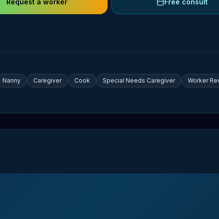
Request a worker
Free consult
Nanny
Caregiver
Cook
Special Needs Caregiver
Worker Re