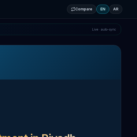
Compare
EN
AR
Live · auto-sync