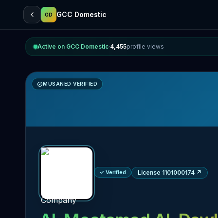
GCC Domestic
GD
Active on GCC Domestic
·
4,455
profile views
MUSANED VERIFIED
✓ Verified
License 1101000174
↗