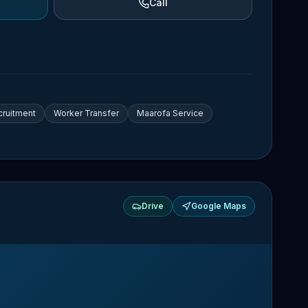
Call
cruitment
Worker Transfer
Maarofa Service
Drive
Google Maps