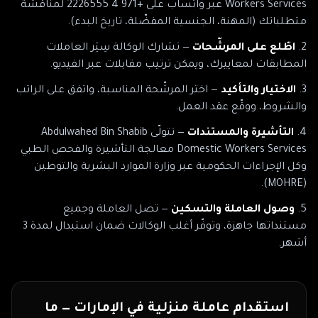
Workers Services
عبر
واتساب على +971 4 2226555
لمناقشة
متطلباتك (المهنة، الجنسية المفضّلة، تاريخ البدء).
اطّلع على المرشّحات
— تشارك الوكالة سِيَر العاملات
المطابقات لمعاييرك، ويمكن ترتيب مقابلات عبر الفيديو.
الاختيار والتأكيد
— اختر المرشّحة المناسبة، واتفق على الراتب
والشروط، ووقّع عقد العمل.
التأشيرة والمستندات
— تتولّى
Abdulwahed Bin Shabib
Domestic Workers Services
معالجة التأشيرة والفحص الطبي
وكل الإجراءات الحكومية
عبر وزارة الموارد البشرية والتوطين
.
(MOHRE)
وصول العاملة والتسكين
— تصل العاملة وجميع
مستنداتها جاهزة، وتوفّر أغلب الوكالات ضمان استبدال لمدة 3
أشهر.
استقدام عاملة منزلية في
الإمارات
— ما