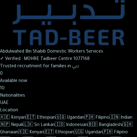
Abdulwahed Bin Shabib Domestic Workers Services
✓
Verified
·
MOHRE Tadbeer Centre 1077168
Trusted recruitment for families in دبي
0
Available now
10
Nationalities
UAE
Location
🇰🇪
Kenyan
🇪🇹
Ethiopian
🇺🇬
Ugandan
🇵🇭
Filipino
🇮🇳
Indian
🇳🇵
Nepali
🇱🇰
Sri Lankan
🇮🇩
Indonesian
🇧🇩
Bangladeshi
🇬🇭
Ghanaian
🇰🇪
Kenyan
🇪🇹
Ethiopian
🇺🇬
Ugandan
🇵🇭
Filipino