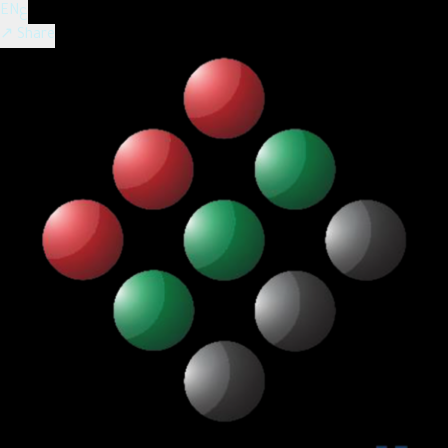
ع
EN
↗ Share