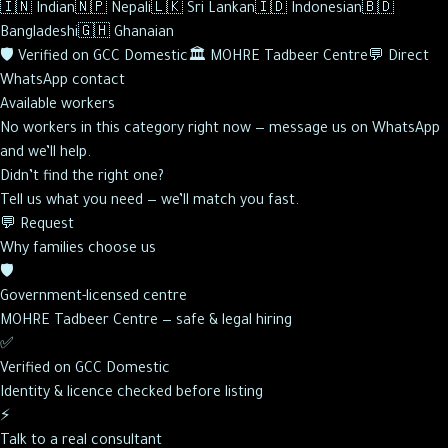
🇮🇳
Indian
🇳🇵
Nepali
🇱🇰
Sri Lankan
🇮🇩
Indonesian
🇧🇩
Bangladeshi
🇬🇭
Ghanaian
🛡️
Verified on GCC Domestic
🏛️
MOHRE Tadbeer Centre
💬
Direct
WhatsApp contact
Available workers
No workers in this category right now — message us on WhatsApp
and we’ll help.
Didn’t find the right one?
Tell us what you need — we’ll match you fast.
💬 Request
Why families choose us
🛡️
Government-licensed centre
MOHRE Tadbeer Centre — safe & legal hiring
✅
Verified on GCC Domestic
Identity & licence checked before listing
⚡
Talk to a real consultant