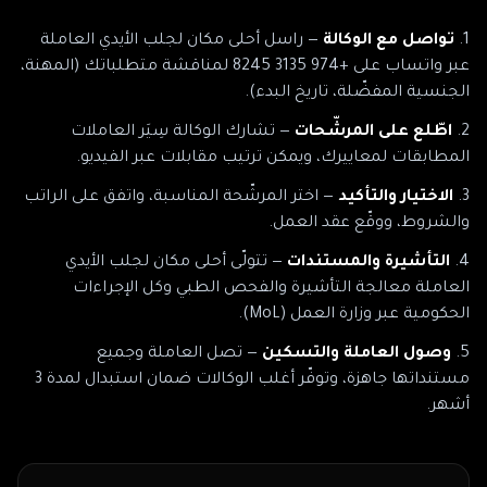
تواصل مع الوكالة
— راسل
أحلى مكان لجلب الأيدي العاملة
عبر
واتساب على +974 3135 8245
لمناقشة متطلباتك (المهنة،
الجنسية المفضّلة، تاريخ البدء).
اطّلع على المرشّحات
— تشارك الوكالة سِيَر العاملات
المطابقات لمعاييرك، ويمكن ترتيب مقابلات عبر الفيديو.
الاختيار والتأكيد
— اختر المرشّحة المناسبة، واتفق على الراتب
والشروط، ووقّع عقد العمل.
التأشيرة والمستندات
— تتولّى
أحلى مكان لجلب الأيدي
العاملة
معالجة التأشيرة والفحص الطبي وكل الإجراءات
الحكومية
عبر وزارة العمل (MoL)
.
وصول العاملة والتسكين
— تصل العاملة وجميع
مستنداتها جاهزة، وتوفّر أغلب الوكالات ضمان استبدال لمدة 3
أشهر.