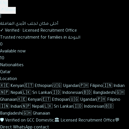
ع
EN
↗ Share
أ
أحلى مكان لجلب الأيدي العاملة
✓
Verified
·
Licensed Recruitment Office
Trusted recruitment for families in الدوحة
0
Available now
10
Nationalities
Qatar
Location
🇰🇪
Kenyan
🇪🇹
Ethiopian
🇺🇬
Ugandan
🇵🇭
Filipino
🇮🇳
Indian
🇳🇵
Nepali
🇱🇰
Sri Lankan
🇮🇩
Indonesian
🇧🇩
Bangladeshi
🇬🇭
Ghanaian
🇰🇪
Kenyan
🇪🇹
Ethiopian
🇺🇬
Ugandan
🇵🇭
Filipino
🇮🇳
Indian
🇳🇵
Nepali
🇱🇰
Sri Lankan
🇮🇩
Indonesian
🇧🇩
Bangladeshi
🇬🇭
Ghanaian
🛡️
Verified on GCC Domestic
🏛️
Licensed Recruitment Office
💬
Direct WhatsApp contact