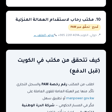
10
.
مكتب رحاب لاستقدام العمالة المنزلية
مُدرج · تحقّق عبر PAM
📍
حولي
، الكويت
+965 2261 4014
📞
عرض الملف ←
كيف تتحقق من مكتب في الكويت
(قبل الدفع)
اطلب من المكتب
رقم رخصة PAM
والسجل التجاري.
تأكّد منها عبر الهيئة العامة للقوى العاملة على
manpower.gov.kw
أو تطبيق سهل.
فكّر في المسار الحكومي —
شركة الدرة الوطنية