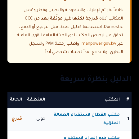
خلافاً لقوائم الإمارات والسعودية والبحرين وقطر وعُمان،
المكاتب أدناه
مُدرجة لكنها غير موثّقة بعد
من GCC
Domestic. استخدمها كدليل فقط. قبل التوقيع أو الدفع،
تحقق من ترخيص المكتب لدى الهيئة العامة للقوى العاملة
عبر
manpower.gov.kw
، واطلب رخصة PAM والسجل
التجاري، ولا تدفع نقداً لحساب شخصي أبداً.
الدليل بنظرة سريعة
#
المكتب
المنطقة
الحالة
مكتب القطان لاستقدام العمالة
1
حولي
مُدرج
المنزلية
مكتب خدم المزايا لاستقدام