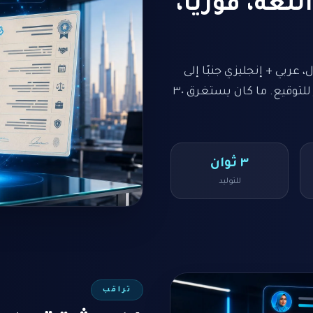
للغة، فوريًّا،
لقانون ٩/٢٠٢٢ كملف PDF مصقول، عربي + إنجليزي جنبًا إلى
جنب، متوافق بالكامل، جاهز لوزارة الموارد، جاهز للتوقيع. ما كان يستغرق ٣٠
٣ ثوان
للتوليد
تراقب