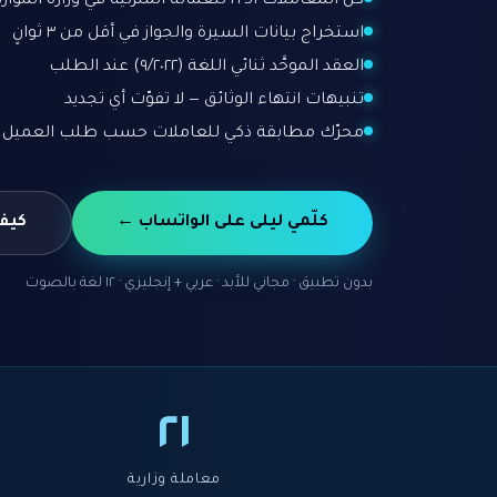
كل المعاملات الـ ٢١ للعمالة المنزلية في وزارة الموارد، من البداية للنهاية
استخراج بيانات السيرة والجواز في أقل من ٣ ثوانٍ
العقد الموحَّد ثنائي اللغة (٩/٢٠٢٢) عند الطلب
تنبيهات انتهاء الوثائق — لا تفوّت أي تجديد
محرّك مطابقة ذكي للعاملات حسب طلب العميل
كلّمي ليلى على الواتساب ←
كيف
بدون تطبيق · مجاني للأبد · عربي + إنجليزي · ١٢ لغة بالصوت
٢١
معاملة وزارية