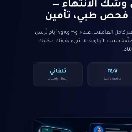
 وشك الانتهاء —
، فحص طبي، تأمين
تراقب ليلى انتهاء كل وثيقة عبر كامل العاملات. عند ٦٠ و٣٠ و١٤ و٧ أيام تُرسل
نّفة حسب الأولوية. لا شيء يفوتك. مكتبك
نام.
٢٤/٧
تلقائي
مراقبة دائمة
إرسال واتساب