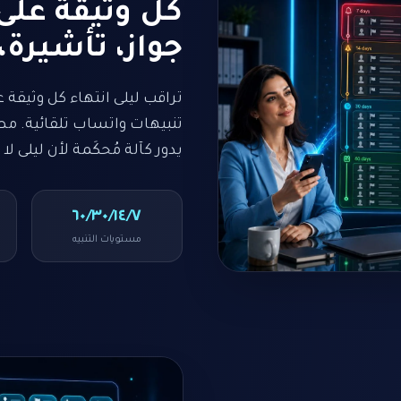
كل وثيقة على
جواز، تأشيرة
تنبيهات واتساب تلقائية. مص
يدور كآلة مُحكَمة لأن ليلى لا ت
٦٠/٣٠/١٤/٧
مستويات التنبيه