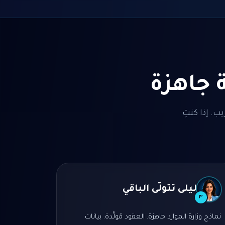
 جاهزة
ب. إذا كنتِ
ليلى تتولّى الباقي
٣
نماذج وزارة الموارد جاهزة. العقود مُولَّدة. بيانات