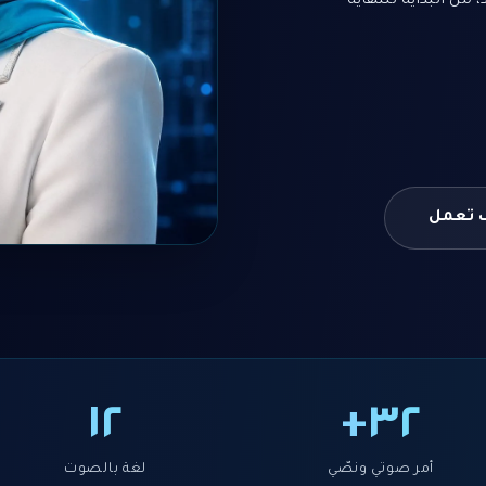
 تعمل
١٢
٣٢+
أمر صوتي ونصّي
لغة بالصوت