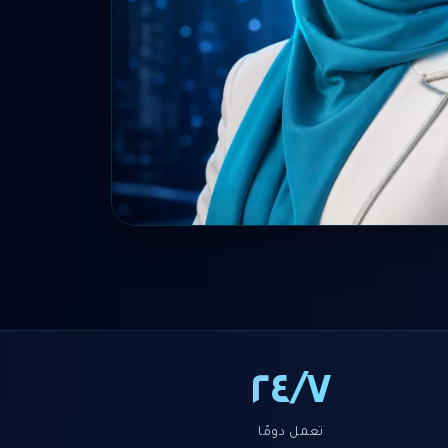
٢٤/٧
تعمل دومًا