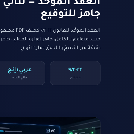
العقد الموحَّد — ثنائي ا
جاهز للتوقيع
العقد الموحَّد ل
دقيقة من النسخ واللصق صار ٣ ثوانٍ.
٩/٢٠٢٢
عربي+إنج
متوافق
ثنائي اللغة