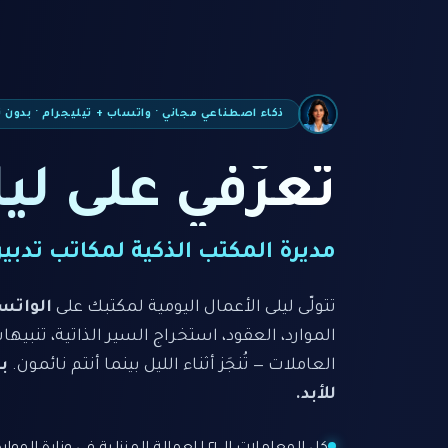
ذكاء اصطناعي مجاني · واتساب + تيليجرام · بدون 
تعرّفي على لي
مديرة المكتب الذكية لمكاتب تدبير
تتولّى ليلى الأعمال اليومية لمكتبك على
الواتس
الموارد، العقود، استخراج السير الذاتية، تنبيها
العاملات — تُنجَز أثناء الليل بينما أنتم نائمون.
ب
للأبد.