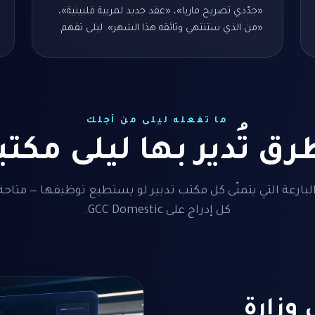
«جدّدي تصريح ماريا»، «عقد جديد لمربية فلبينية»،
«من الذي ستنتهي وثائقه هذا الشهر». ليلى تفهم.
ما تفعله ليلى من أجلك
بارعة التي يتمنّى كل مكتب تدبير لو يستطيع توظيفها — متاحة 
كل إدراج على GCC Domestic.
ملات الـ ٢١ في وزارة