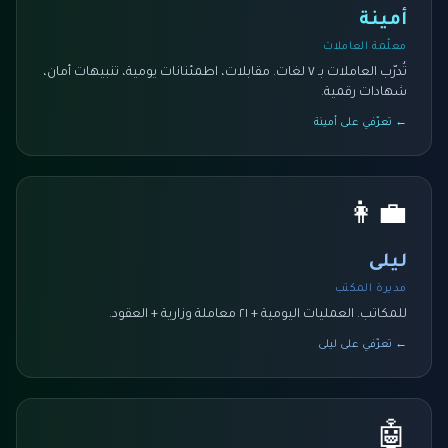
أمينة
معلّمة العاملات
تُدرّب العاملات بـ ٧ لغات. مقابلات، اطمئنانات يومية، تنبيهات أمان،
شهادات رقمية.
← تعرّفي على أمينة
👩‍💼
ليلى
مديرة المكتب
للمكاتب. العمليات اليومية + ٢١ معاملة وزارية + العقود.
← تعرّفي على ليلى
🤖