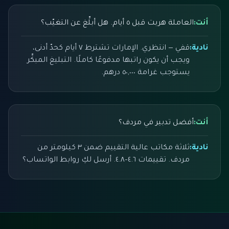
أنت:
العاملة هربت قبل ٥ أيام. هل أبلِّغ عن التغيّب؟
نادية:
قفي — انتظري. الإمارات تشترط ٧ أيام كحدّ أدنى،
ويجب أن يكون راتبها مدفوعًا كاملًا. التبليغ المبكِّر
يستوجب غرامة ٥٠,٠٠٠ درهم.
أنت:
أفضل تدبير في مردف؟
نادية:
ثلاثة مكاتب عالية التقييم ضمن ٣ كيلومتر من
مردف. تقييمات ٤.٦–٤.٨. أرسل لكِ روابط الواتساب؟