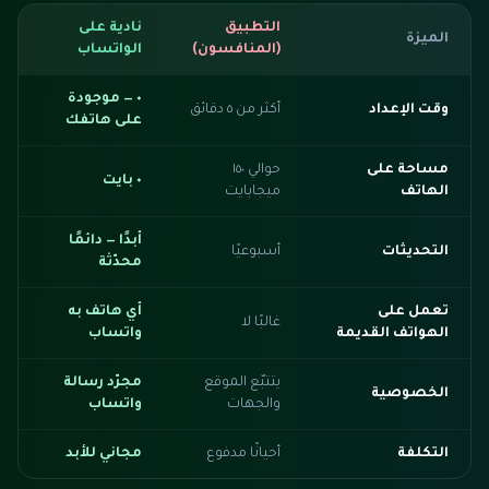
التطبيق
نادية على
الميزة
(المنافسون)
الواتساب
٠ — موجودة
وقت الإعداد
أكثر من ٥ دقائق
على هاتفك
مساحة على
حوالي ١٥٠
٠ بايت
الهاتف
ميجابايت
أبدًا — دائمًا
التحديثات
أسبوعيًا
محدّثة
تعمل على
أي هاتف به
غالبًا لا
الهواتف القديمة
واتساب
يتتبّع الموقع
مجرّد رسالة
الخصوصية
والجهات
واتساب
التكلفة
أحيانًا مدفوع
مجاني للأبد