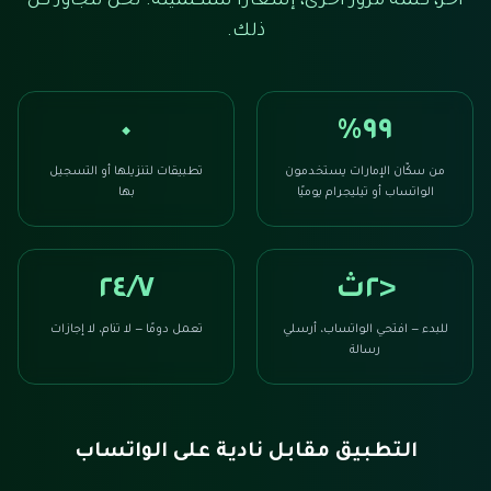
آخر، كلمة مرور أخرى، إشعارًا ستكتمينه. نحن نتجاوز كل
ذلك.
٠
٩٩٪
من سكّان الإمارات يستخدمون
تطبيقات لتنزيلها أو التسجيل
الواتساب أو تيليجرام يوميًا
بها
<٢ث
٢٤/٧
للبدء — افتحي الواتساب، أرسلي
تعمل دومًا — لا تنام، لا إجازات
رسالة
التطبيق مقابل نادية على الواتساب