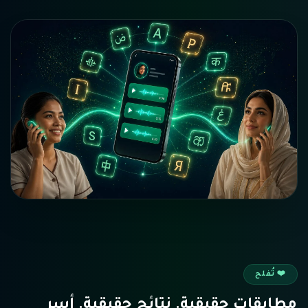
❤️
تُفلح
مطابقات حقيقية. نتائج حقيقية. أسر