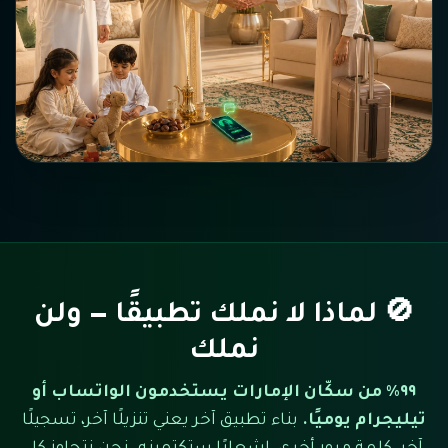
🚫 لماذا لا نملك تطبيقًا — ولن
نملك
٩٩٪ من سكّان الإمارات يستخدمون الواتساب أو
تيليجرام يوميًا.
بناء تطبيق آخر يعني تنزيلًا آخر، تسجيلًا