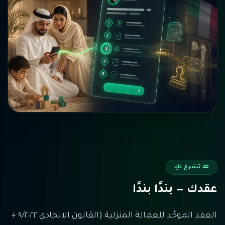
📜
تشرح لكِ
عقدك — بندًا بندًا
العقد الموحَّد للعمالة المنزلية (القانون الاتحادي ٩/٢٠٢٢ +