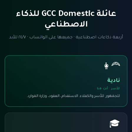
عائلة GCC Domestic للذكاء
الاصطناعي
أربعة ذكاءات اصطناعية · جميعها على الواتساب · ٢٤/٧ للأبد
👩‍🦰
نادية
للأسر · أنتِ هنا
للجمهور. للأسر والكفلاء. الاستقدام، العقود، وزارة الموارد.
🎓