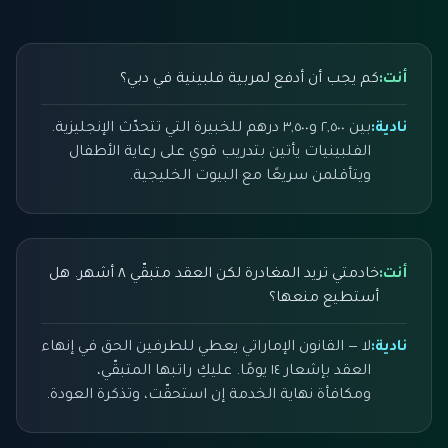
أنت:
كم يجب أن أدفع لمربية فلبينية في دبي؟
نادية:
بين ٢,٥٠٠ و٣,٥٠٠ درهم للخبيرة التي تتحدّث الإنجليزية.
الفلبينيات يأتين بتدريب قوي على رعاية الأطفال
ويتأقلمن سريعًا مع البيوت الخليجية.
أنت:
خادمتي تريد المغادرة لكن العقد متبقّي ٨ أشهر. هل
أستطيع منعها؟
نادية:
لا — القانون الإماراتي يعطي للطرفين الحق في إنهاء
العقد بإشعار ١٤ يومًا. عليكِ راتبها المتبقّي،
ومكافأة نهاية الخدمة إن استحقّت، وتذكرة العودة.