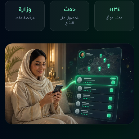
١٣٤+
<٥ث
وزارة
مكتب موثَّق
للحصول على
مرخَّصة فقط
النتائج