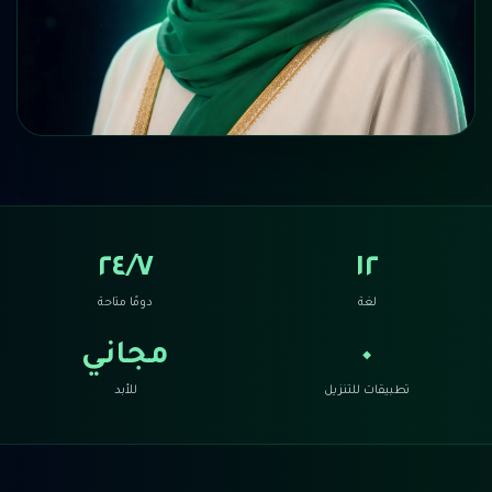
٢٤/٧
١٢
لغة
دومًا متاحة
٠
مجاني
تطبيقات للتنزيل
للأبد