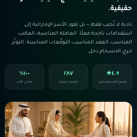
حقيقية.
نادية لا تُجيب فقط — بل تقود الأسر الإماراتية إلى
استقدامات ناجحة فعلًا. العاملة المناسبة، المكتب
المناسب، العقد المناسب، التوقّعات المناسبة. التوتّر
خرج، الانسجام دخل.
١٠٠٪
٢٨٧
٤.٩★
تقييم المستخدمين
تقييم ٥ نجوم
مجاني للأبد