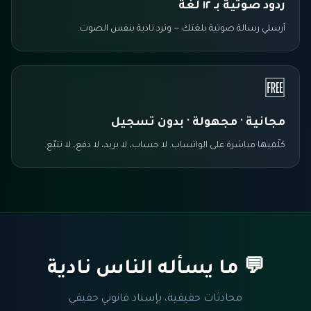
ردود صوتية بـ ١٢ لغة
أرسلي رسالة صوتية بلغتك — وترد نادية بنفس الصوت.
🆓
مجانية · مجهولة · بدون تسجيل
كلّميها مباشرة على الواتساب. لا حساب، لا بريد، لا دفع، لا تتبّع.
💬 ما يسأله الناس نادية
محادثات حقيقية، بإسناد قانوني حقيقي