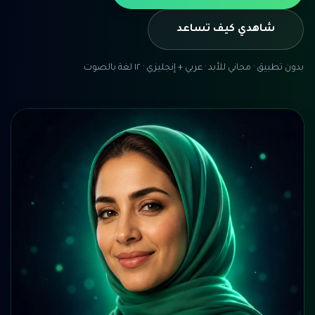
شاهدي كيف تساعد
بدون تطبيق · مجاني للأبد · عربي + إنجليزي · ١٢ لغة بالصوت