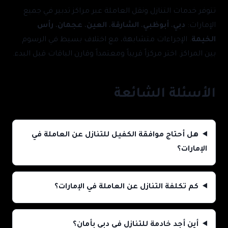
تتوفر خدمات التنازل ونقل العاملة عبر مراكز تدبير في جميع
الإمارات:
دبي
،
أبوظبي
،
الشارقة
،
العين
،
عجمان
،
رأس
الخيمة
. الإجراءات متشابهة، مع اختلاف بسيط في الرسوم
بين المراكز. اختر مركزاً قريباً ومعتمداً وقارن الباقات قبل البدء.
الأسئلة الشائعة
هل أحتاج موافقة الكفيل للتنازل عن العاملة في
الإمارات؟
كم تكلفة التنازل عن العاملة في الإمارات؟
أين أجد خادمة للتنازل في دبي بأمان؟