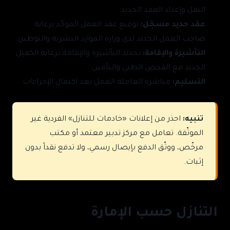
النقل وإعداد العقد الجديد.
عقد جديد مسجّل:
توقيع عقد العمل الموحّد برعاية
صاحب العمل الجديد لدى وزارة الموارد البشرية والتوطين.
التأشيرة والإقامة:
تجديد التأشيرة والإقامة برعاية الكفيل
الجديد مع الفحص الطبي والتأمين.
التسليم:
مباشرة العاملة العمل بعد اكتمال الإجراءات.
تنبيه:
احذر من إعلانات «خادمات للتنازل» الفردية غير
الموثّقة. تعامل مع مركز تدبير معتمد أو مكتب
مرخّص، ووثّق الدفع بإيصال رسمي، ولا تدفع نقداً بدون
إثبات.
التنازل حسب الإمارة