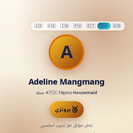
🇮🇩
🇰🇪
🇮🇳
🇵🇭
🇪🇹
🇸🇦
🇬🇧
A
Adeline Mangmang
Housemaid
·
Filipino
🇵🇭
·
4
سنة
🥉
برونزي
عامل موثق مع تدريب أساسي