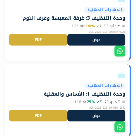
المهارات المهنية
وحدة التنظيف 3: غرفة المعيشة وغرف النوم
📅
٣ مايو ٢٠٢٦
✓
%
100
👁
125
GCC-2026-017-004039-97A8
عرض
PDF
📋
💼
المهارات المهنية
وحدة التنظيف 1: الأساس والعقلية
📅
٢ مايو ٢٠٢٦
✓
%
75
👁
118
GCC-2026-015-004039-1592
عرض
PDF
📋