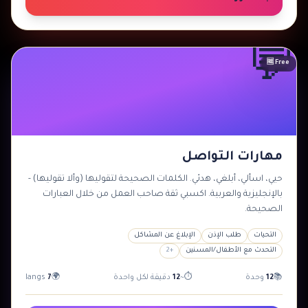
💬
مبتدئ
🆓 Free
مهارات التواصل
حيي، اسألي، أبلغي، هدئي. الكلمات الصحيحة لتقوليها (وألا تقوليها) -
بالإنجليزية والعربية. اكسبي ثقة صاحب العمل من خلال العبارات
الصحيحة.
التحيات
طلب الإذن
الإبلاغ عن المشاكل
التحدث مع الأطفال/المسنين
+
2
📚
12
وحدة
⏱
~
12
دقيقة لكل واحدة
🌍
7
langs