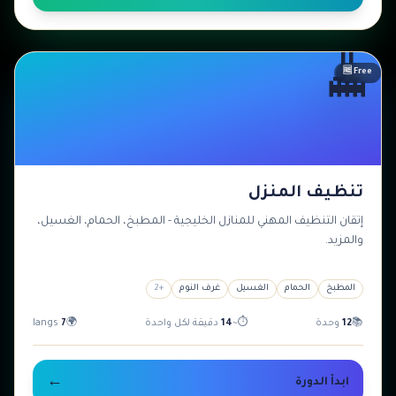
🧹
مبتدئ
🆓 Free
تنظيف المنزل
إتقان التنظيف المهني للمنازل الخليجية - المطبخ، الحمام، الغسيل،
والمزيد.
المطبخ
الحمام
الغسيل
غرف النوم
+
2
📚
12
وحدة
⏱
~
14
دقيقة لكل واحدة
🌍
7
langs
←
ابدأ الدورة