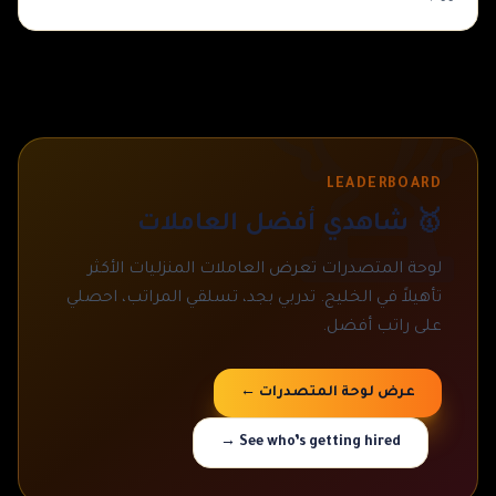

LEADERBOARD
🥇 شاهدي أفضل العاملات
لوحة المتصدرات تعرض العاملات المنزليات الأكثر
تأهيلاً في الخليج. تدربي بجد، تسلقي المراتب، احصلي
على راتب أفضل.
عرض لوحة المتصدرات ←
See who’s getting hired →