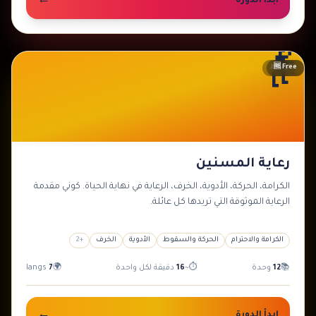
←
ابدأ الدورة
👴
🆓 Free
متوسط
رعاية المسنين
الكرامة، الحركة، الأدوية، الخرف، الرعاية في نهاية الحياة. كوني مقدمة
الرعاية الموثوقة التي تريدها كل عائلة.
الكرامة والاحترام
الحركة والسقوط
الأدوية
الخرف
+
2
📚
12
وحدة
⏱
~
16
دقيقة لكل واحدة
🌍
7
langs
←
ابدأ الدورة