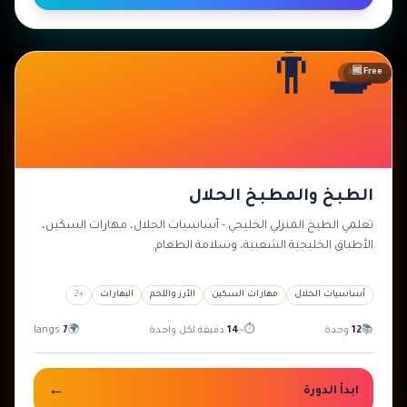
👨‍🍳
🆓 Free
متوسط
الطبخ والمطبخ الحلال
تعلمي الطبخ المنزلي الخليجي - أساسيات الحلال، مهارات السكين،
الأطباق الخليجية الشعبية، وسلامة الطعام.
أساسيات الحلال
مهارات السكين
الأرز واللحم
البهارات
+
2
📚
12
وحدة
⏱
~
14
دقيقة لكل واحدة
🌍
7
langs
←
ابدأ الدورة