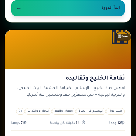
←
ابدأ الدورة
🕌
مبتدئ
🆓 Free
ثقافة الخليج وتقاليده
افهمي حياة الخليج — الإسلام، الضيافة، الحشمة، البيت الخليجي،
والعربية اليومية — حتى تستقرّين بثقة وتكسبين ثقة أسرتكِ.
ست دول
الإسلام في الحياة
رمضان والعيد
الاحترام والآداب
+
2
📚
12
وحدة
⏱
~
14
دقيقة لكل واحدة
🌍
7
langs