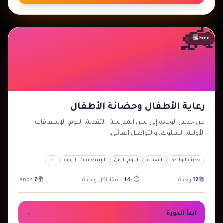
👶
🆓 Free
متوسط
رعاية الأطفال وحضانة الأطفال
من حديثي الولادة إلى سن المدرسة - التغذية، النوم، الإسعافات
الأولية، السلوك، والتواصل العائلي.
حديثو الولادة
التغذية
النوم الآمن
الإسعافات الأولية
+
2
📚
12
وحدة
⏱
~
14
دقيقة لكل واحدة
🌍
7
langs
←
ابدأ الدورة