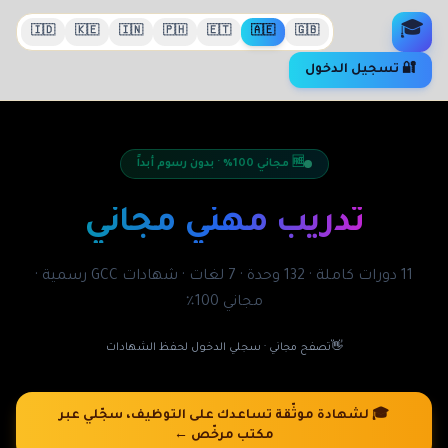
🎓
🇮🇩
🇰🇪
🇮🇳
🇵🇭
🇪🇹
🇦🇪
🇬🇧
🔐
تسجيل الدخول
🆓 مجاني 100٪ · بدون رسوم أبداً
تدريب مهني مجاني
11 دورات كاملة · 132 وحدة · 7 لغات · شهادات GCC رسمية ·
مجاني 100٪
👋
تصفح مجاني · سجلي الدخول لحفظ الشهادات
🎓
لشهادة موثّقة تساعدك على التوظيف، سجّلي عبر
مكتب مرخّص ←