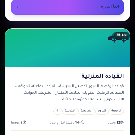
←
ابدأ الدورة
🚗
🆓 Free
متوسط
القيادة المنزلية
قواعد الرخصة، المرور، توصيل المدرسة، القيادة الدفاعية، المواقف،
الصيانة، الرحلات الطويلة، سلامة الأطفال، الشرطة، الحوادث،
الآداب. كوني السائقة الموثوقة للعائلة.
الرخصة
المرور
المدرسة
الدفاعية
+
4
📚
12
وحدة
⏱
~
14
دقيقة لكل واحدة
🌍
7
langs