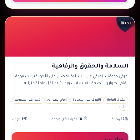
🛡️
🆓 Free
السلامة والحقوق والرفاهية
اعرفي حقوقكِ. تعرفي على الإساءة. احصلي على الأجور غير المدفوعة.
أرقام الطوارئ. الصحة النفسية. الدورة الأهم لكل عاملة منزلية.
حقوق العاملة
التعرف على الإساءة
أرقام الطوارئ
الأجور غير المدفوعة
2
+
📚
12
وحدة
⏱
~
18
دقيقة لكل واحدة
🌍
7
langs