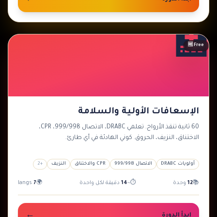
🏥
مبتدئ
🆓 Free
الإسعافات الأولية والسلامة
60 ثانية تنقذ الأرواح. تعلمي DRABC، الاتصال 999/998، CPR،
الاختناق، النزيف، الحروق. كوني الهادئة في أي طارئ.
أولويات DRABC
الاتصال 999/998
CPR والاختناق
النزيف
+
2
📚
12
وحدة
⏱
~
14
دقيقة لكل واحدة
🌍
7
langs
←
ابدأ الدورة