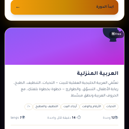
←
ابدأ الدورة
🗣️
مبتدئ
🆓 Free
العربية المنزلية
تعلّمي العربية الخليجية العملية للبيت — التحيات، التنظيف، الطبخ،
رعاية الأطفال، التسوّق، والطوارئ — خطوة بخطوة بلغتكِ، مع
الحروف العربية ونطق مبسّط.
التحيات
الأرقام والوقت
أرجاء البيت
التنظيف والمطبخ
+
2
📚
12
وحدة
⏱
~
14
دقيقة لكل واحدة
🌍
7
langs