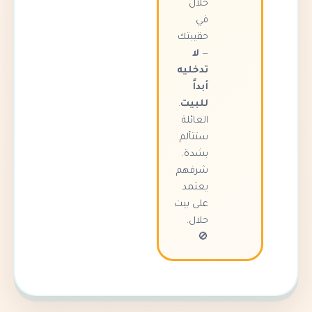
حلال
في
حقيبتك
—
لا
تدخليه
أبداً
للبيت
.
العائلة
ستتألم
بشدة.
شرفهم
يعتمد
على بيت
حلال.
🚫