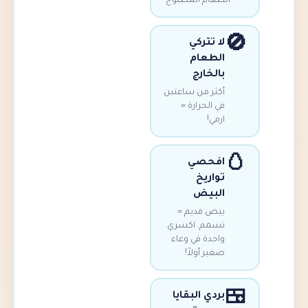
الطعام المطبوخ
لا تتركي
الطعام
بالخارج
أكثر من ساعتين
في الحرارة =
ارمي!
افحصي
تواريخ
البيض
بيض قديم =
تسمم. اكسري
واحدة في وعاء
صغير أولاً!
بردي البقايا