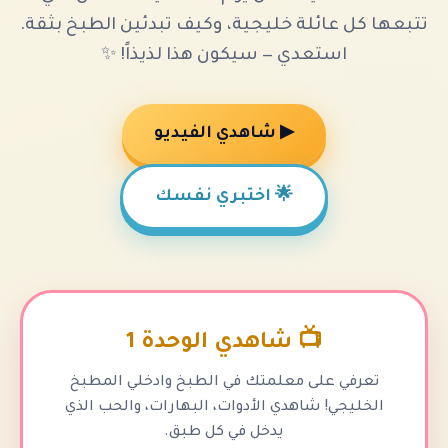
ائلة خليجية، وكيف تبدئين الطبخ بثقة.
تعدي — سيكون هذا لذيذاً! ✨
▶ شاهدي الفيديو
🌟 اختبري نفسك
📺 شاهدي الوحدة 1
على معلمتك في الطبخ وادخلي المطبخ
! شاهدي الأدوات، البهارات، والحب الذي
يدخل في كل طبق.