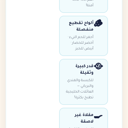
آمنة!
ألواح تقطيع
منفصلة
أحمر للحم النيء ·
أخضر للخضار ·
أبيض للخبز
قدر كبيرة
وثقيلة
للكبسة والمندي
والبرياني —
العائلات الخليجية
تطبخ بكثرة!
مقلاة غير
لاصقة