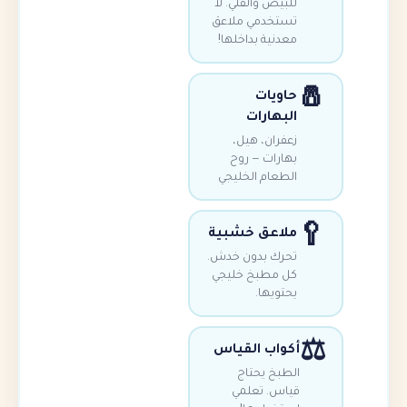
للبيض والقلي. لا
تستخدمي ملاعق
معدنية بداخلها!
حاويات
البهارات
زعفران، هيل،
بهارات — روح
الطعام الخليجي
ملاعق خشبية
تحرك بدون خدش.
كل مطبخ خليجي
يحتويها.
أكواب القياس
الطبخ يحتاج
قياس. تعلمي