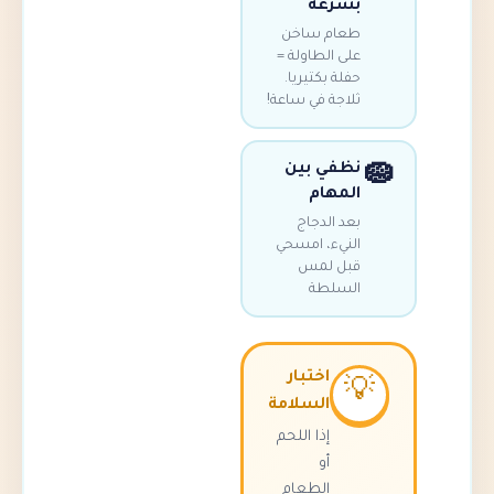
بسرعة
طعام ساخن
على الطاولة =
حفلة بكتيريا.
ثلاجة في ساعة!
نظفي بين
المهام
بعد الدجاج
النيء، امسحي
قبل لمس
السلطة
اختبار

السلامة
إذا اللحم
أو
الطعام