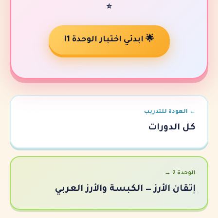
⭐
🌟 ابدئي اختبار الوحدة 1!
تدريب
رات
أرز — الكبسة والأرز العربي