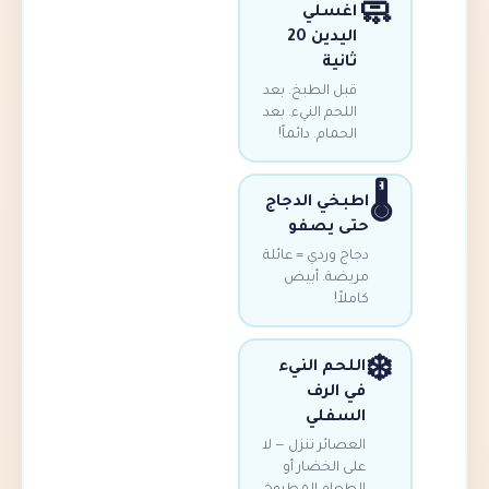
اغسلي
اليدين 20
ثانية
قبل الطبخ. بعد
اللحم النيء. بعد
الحمام. دائماً!
طبخي الدجاج
تى يصفو
جاج وردي = عائلة
ريضة. أبيض
املاً!
اللحم النيء
في الرف
السفلي
العصائر تنزل — لا
على الخضار أو