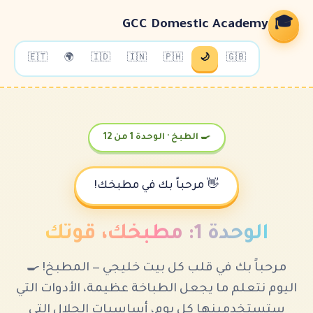
GCC Domestic Ac
🇪🇹
🌍
🇮🇩
🇮🇳
🇵🇭
🌙

🍳 الطبخ · الوحدة 1 من 12
👋 مرحباً بك في مطبخك!
الوحدة 1: 
مرحباً بك في قلب كل بيت خليجي — ا
اليوم نتعلم ما يجعل الطباخة عظيمة، ا
ستستخدمينها كل يوم، أساسيات الح