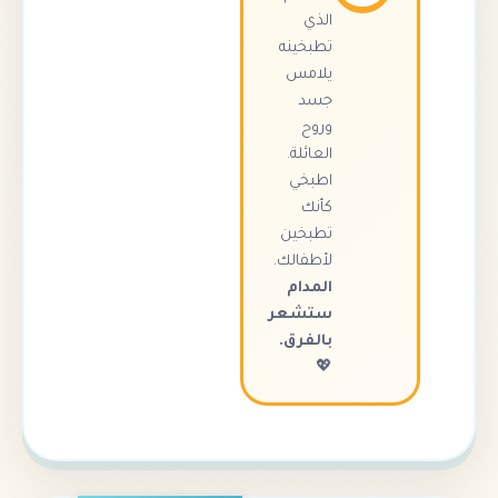
الذي
تطبخينه
يلامس
جسد
وروح
العائلة.
اطبخي
كأنك
تطبخين
لأطفالك.
المدام
ستشعر
بالفرق.
💖