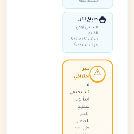
استخدامها!
طباخ الأرز
أساسي يومي.
أتقنيه —
ستستخدمينه 5
مرات أسبوعياً!
سر
⚠
احترافي
لا
تستخدمي
أبداً
لوح
تقطيع
اللحم
للخضار.
حتى بعد