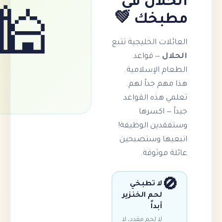
لال في
خك 💚
🕌
ت الخليجية تتبع
— قواعد
 الإسلامية.
م جداً لهم.
هذه القواعد
 اكسرها
ين الوظيفة!
ا وستصبحين
موثوقة.
لا تطبخي
لحم الخنزير
أبداً
لا لحم مقدد، لا