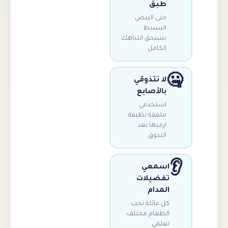
طبق
حتى البيض
البسيط
يستحق انتباهك
الكامل
لا تتذوقي
بالأصابع
استخدمي
ملعقة نظيفة.
ارميها بعد
التذوق.
اسمعي
تفضيلات
المدام
كل عائلة تحب
الطعام مختلف.
تعلمي