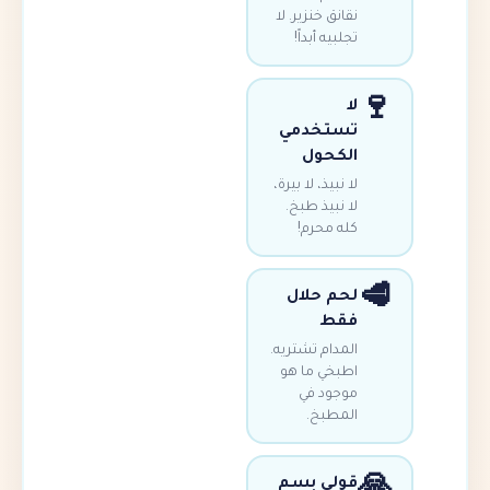
نقانق خنزير. لا
تجلبيه أبداً!
لا
تستخدمي
الكحول
لا نبيذ، لا بيرة،
لا نبيذ طبخ.
كله محرم!
لحم حلال
فقط
المدام تشتريه.
اطبخي ما هو
موجود في
المطبخ.
قولي بسم