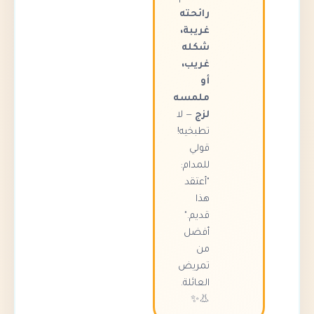
رائحته
غريبة،
شكله
غريب،
أو
ملمسه
لزج
— لا
تطبخيه!
قولي
للمدام:
"أعتقد
هذا
قديم."
أفضل
من
تمريض
العائلة.
👃✨