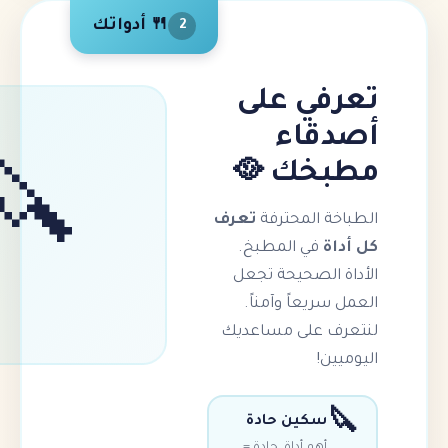
🍴 أدواتك
2
في على
قاء
خك 🥘
🔪
ة المحترفة
تعرف
ة
في المطبخ.
 الصحيحة تجعل
ريعاً وآمناً.
ف على مساعديك
ن!
سكين حادة
أهم أداة. حادة =