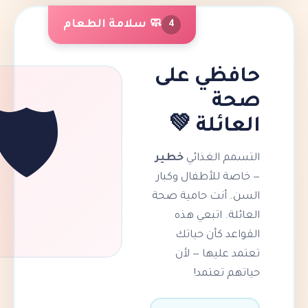
🧼 سلامة الطعام
4
ظي على
ة
ئلة 💚
🛡️
 الغذائي
خطير
 للأطفال وكبار
أنت حامية صحة
. اتبعي هذه
د كأن حياتك
عليها — لأن
 تعتمد!