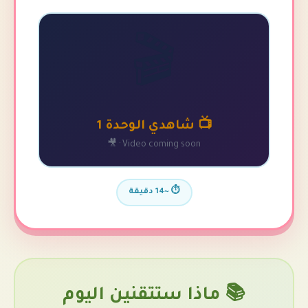
🎬
📺 شاهدي الوحدة 1
Video coming soon · 🎥
⏱️ ~14 دقيقة
 ماذا ستتقنين اليوم