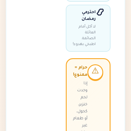
احترمي
رمضان
لا أكل أمام
العائلة
الصائمة.
اطبخي بهدوء!
حرام =
⚠
ممنوع!
إذا
وجدت
لحم
خنزير،
كحول،
أو طعام
غير