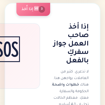
🆘 إذا أُخذ
3
خذ
ب
ل جواز
🆘
ِ
عل
 كثير من
 يواجهن هذا.
وات واضحة
.
والسفارة
ظم الحالات