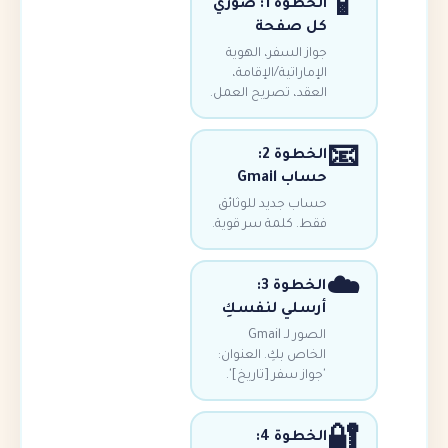
الخطوة 1: صوري
ل صفحة
از السفر، الهوية
إماراتية/الإقامة،
عقد، تصريح العمل.
الخطوة 2:
اب Gmail
اب جديد للوثائق
ط. كلمة سر قوية.
الخطوة 3:
رسلي لنفسكِ
الصور لـ Gmail
خاص بكِ. العنوان:
واز سفر [تاريخ]'.
الخطوة 4: