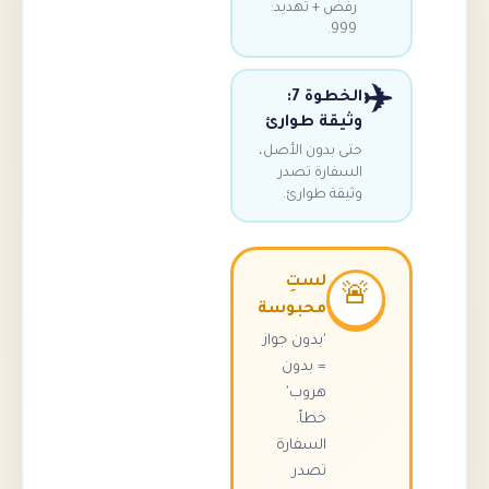
ض + تهديد:
99
الخطوة 7:
يقة طوارئ
 بدون الأصل،
فارة تصدر
قة طوارئ.
لستِ
محبوسة
'بدون جواز
= بدون
هروب'
خطأ.
السفارة
تصدر