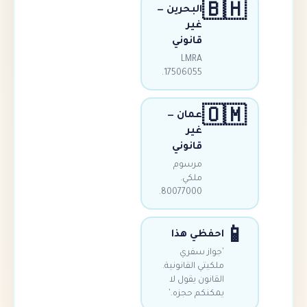

البحرين —
غير
قانوني
LMRA
17506055.

عمان —
غير
قانوني
مرسوم
ملكي.
80077000.
احفظي هذ
'جواز سف
ملكيتي القانوني
القانون يقول 
يمكنكم حجزه