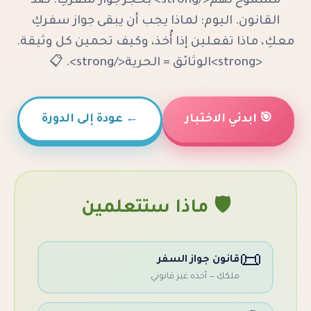
مسموح لهم</strong> بحجز جواز سفركِ. ضد
يوم: لماذا يجب أن يبقى جواز سفركِ
علين إذا أُخذ، وكيف تحمين كل وثيقة.
لاختبار
←
عودة إلى الدورة
️ ماذا ستتعلمين
ن جواز السفر
 — أخذه غير قانوني