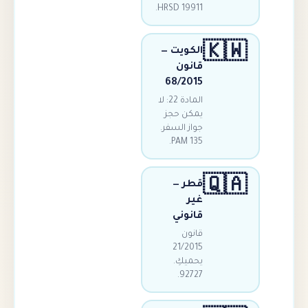
HRSD 19911.

الكويت —
قانون
68/2015
المادة 22: لا
يمكن حجز
جواز السفر.
PAM 135.

قطر —
غير
قانوني
قانون
21/2015
يحميكِ.
92727.