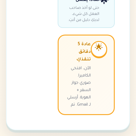
اذا يعمل
ى لو أخذ صاحب
عمل كل شيء،
يكِ دليل من أنتِ.
عادة 5
دقائق
تنقذكِ
الآن، افتحي
الكاميرا.
صوري جواز
السفر +
الهوية. أرسلي
لـ Gmail. تم.