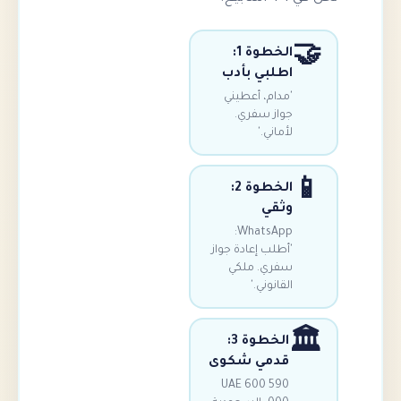
الخطوة 1:
لبي بأدب
دام، أعطيني
از سفري.
ماني.'
الخطوة 2:
ثقي
WhatsApp:
طلب إعادة جواز
ري. ملكي
قانوني.'
الخطوة 3:
دمي شكوى
UAE 600 59