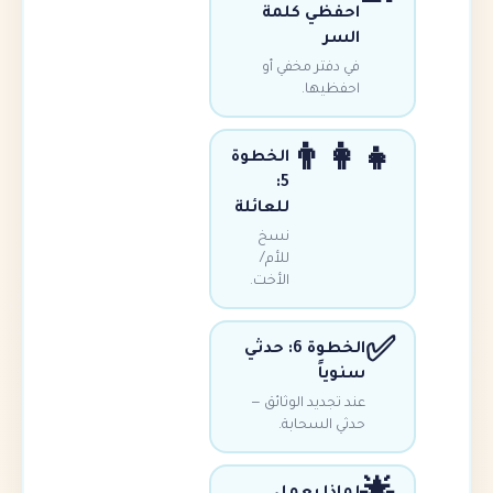
احفظي كلم
ال
في دفتر مخفي 
احفظيه
👨‍
الخطوة
5:
للعائلة
نسخ
للأم/
الأخت.
الخطوة 6: حدثي
سنوي
عند تجديد الوثائ
حدثي السحا