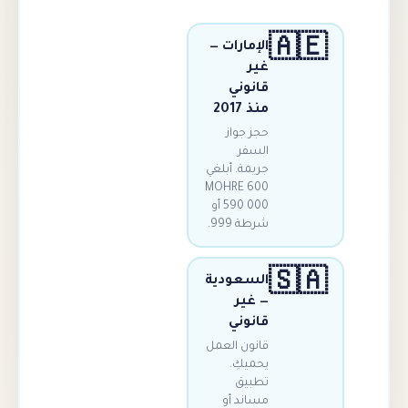

الإمارات —
غير
قانوني
منذ 2017
حجز جواز
السفر
جريمة. أبلغي
MOHRE 600
590 000 أو
شرطة 999.

السعودية
— غير
قانوني
قانون العمل
يحميكِ.
تطبيق
مساند أو