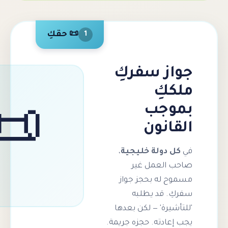
📜 حقكِ
1
 سفركِ
ِ
ب
📜
ون
لة خليجية
،
عمل غير
 بحجز جواز
د يطلبه
' — لكن بعدها
ه. حجزه جريمة.