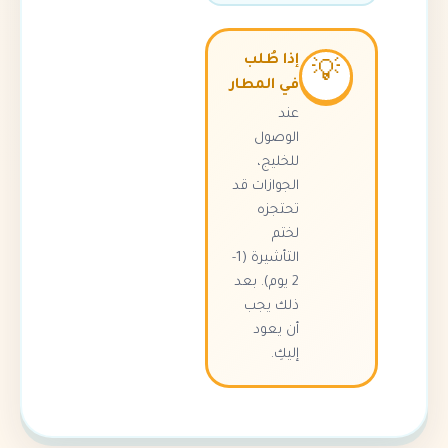
إذا طُلب
في المطار
عند
الوصول
للخليج،
الجوازات قد
تحتجزه
لختم
التأشيرة (1-
2 يوم). بعد
ذلك يجب
أن يعود
إليكِ.