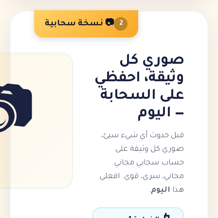
📷 نسخة سحابية
2
 كل
ة، احفظي
السحابة
📷
وم
 أي شيء سيئ،
وثيقة على
ابي مجاني.
ري، قوي. افعلي
م
.