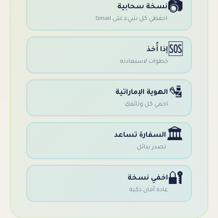
ة سحابية
 كل شيء على Gmail
ُخذ
 لاستعادته
ة الإماراتية
كل وثائقكِ
فارة تساعد
 بدائل
ي نسخة
أمان ذكية