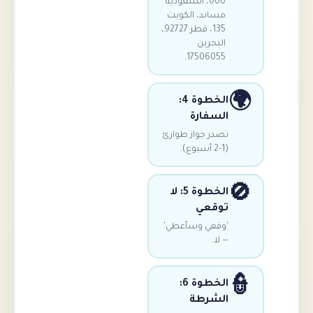
000، السعودية
ساند، الكويت
135، قطر 92727،
لبحرين
17506055
الخطوة 4:
سفارة
در جواز طوارئ
الخطوة 5: لا
وقعي
قعي وسأعطي'
لا.
الخطوة 6:
لشرطة