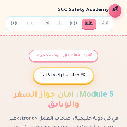
GCC Safety 
🇮🇩
🇰🇪
🇮🇳
🇵🇭
🇪🇹
🇦
 رعاية الأطفال · الوحدة 5 من 12
🛂 جواز سفركِ ملككِ.
Mo
:
أمان جواز السفر
والوثائق
في كل دولة خليجية، أصحاب العمل <strong>غير