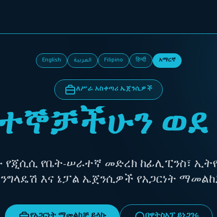
አማርኛ
हिन्दी
Filipino
العربية
English
ለሥራ አስቀጣሪ ኤጀንሲዎች
ተኞቻችሁን ወደ
ው የጂሲሲ የቤት-ሠራተኛ መድረክ ከፊሊፒንስ፣ ኢትዮ
ባንግላዴሽ እና ኔፓል ኤጀንሲዎች የአጋርነት ማመል
የአጋርነት ማመልከቻ ይላኩ
በዋትስአፕ ይነጋገሩ