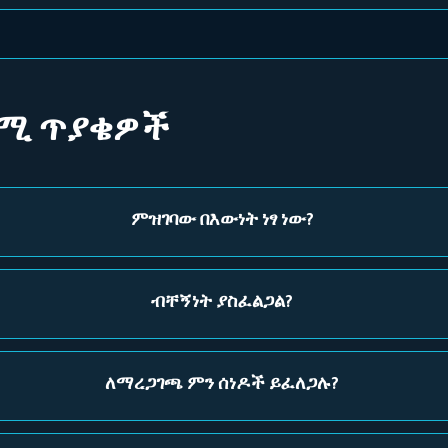
ጋሚ ጥያቄዎች
ምዝገባው በእውነት ነፃ ነው?
ብቸኝነት ያስፈልጋል?
ለማረጋገጫ ምን ሰነዶች ይፈለጋሉ?