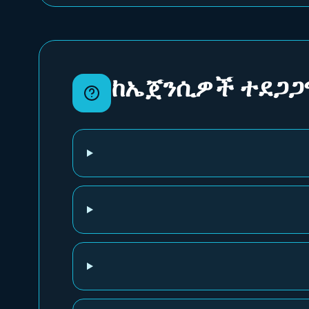
ከኤጀንሲዎች ተደጋ