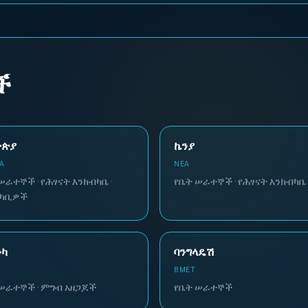
ች
ዮጵያ
ኬንያ
A
NEA
ሠራተኞች · የሕፃናት እንክብካቤ ·
የቤት ሠራተኞች · የሕፃናት እንክብካቤ
ባካቢዎች
ንካ
ባንግላዴሽ
E
BMET
ሠራተኞች · ምግብ አዘጋጆች
የቤት ሠራተኞች