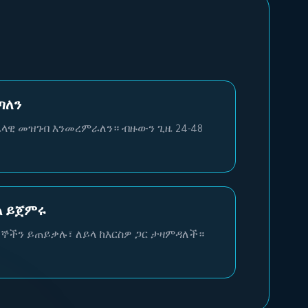
ጣለን
ሴላዊ መዝገብ እንመረምራለን። ብዙውን ጊዜ 24-48
ል ይጀምሩ
ኞችን ይጠይቃሉ፣ ለይላ ከእርስዎ ጋር ታዛምዳለች።