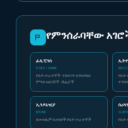
የምንሰራባቸው አገሮ
ፊሊፒንስ
ኢት
POEA / DMW
MOLS
የቤት ሠራተኞች · የሕፃናት እንክብካቤ ·
የቤት 
ምግብ አዘጋጆች · ሹፌሮች
ተንከ
ኢንዶኔዢያ
ስሪላ
BP2MI
SLBF
ለሙስሊም ቤተሰቦች የቤት ሠራተኞች
የቤት 