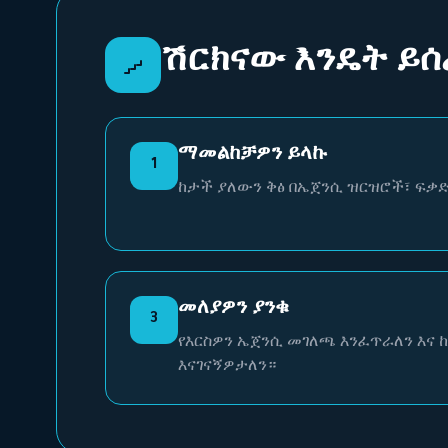
ሽርክናው እንዴት ይሰ
ማመልከቻዎን ይላኩ
1
ከታች ያለውን ቅፅ በኤጀንሲ ዝርዝሮች፣ ፍቃ
መለያዎን ያንቁ
3
የእርስዎን ኤጀንሲ መገለጫ እንፈጥራለን እና ከ
እናገናኝዎታለን።