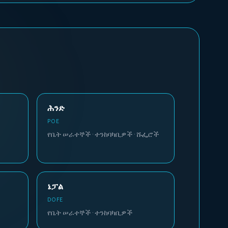
ሕንድ
POE
የቤት ሠራተኞች · ተንከባካቢዎች · ሹፌሮች
ኔፓል
DOFE
የቤት ሠራተኞች · ተንከባካቢዎች