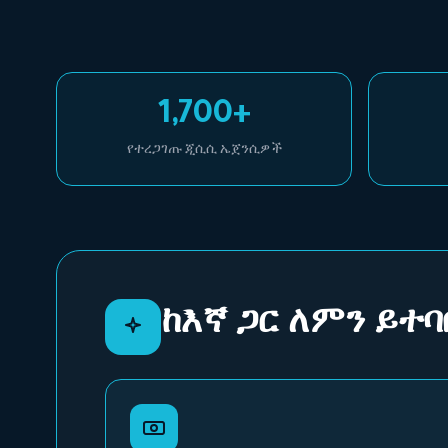
1,700+
የተረጋገጡ ጂሲሲ ኤጀንሲዎች
ከእኛ ጋር ለምን ይተ