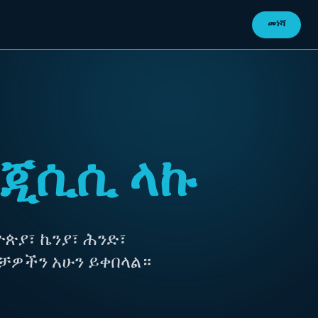
GCC Domestic
GCC
መነሻ
AI-POWERED PLATFORM
 ጂሲሲ ላኩ
ጵያ፣ ኬንያ፣ ሕንድ፣
ከቻዎችን አሁን ይቀበላል።