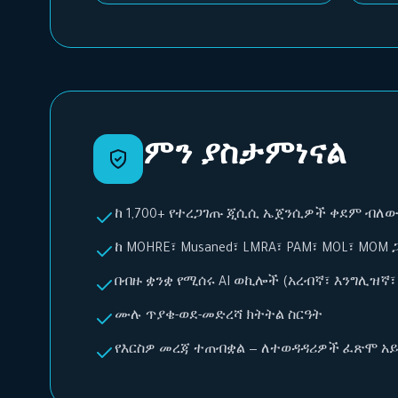
ምን ያስታምነናል
ከ 1,700+ የተረጋገጡ ጂሲሲ ኤጀንሲዎች ቀደም ብለ
ከ MOHRE፣ Musaned፣ LMRA፣ PAM፣ MOL፣ MOM 
በብዙ ቋንቋ የሚሰሩ AI ወኪሎች (አረብኛ፣ እንግሊዝኛ፣
ሙሉ ጥያቄ-ወደ-መድረሻ ክትትል ስርዓት
የእርስዎ መረጃ ተጠብቋል — ለተወዳዳሪዎች ፈጽሞ አ