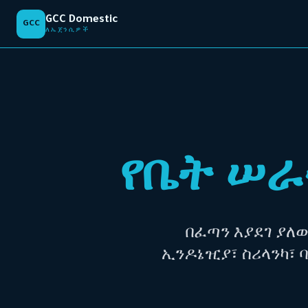
GCC Domestic
Find Agency
Home
GCC
ለኤጀንሲዎች
የቤት ሠራ
በፈጣን እያደገ ያለ
ኢንዶኔዢያ፣ ስሪላንካ፣ 