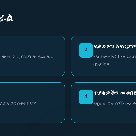
ራል
ፍቃድዎን እናረጋግ
2
ድ ቁጥር እና ፓስፖርት ይሙሉ።
የእርስዎን MOLSA ኦፊ
ሰዓታት።
ጥያቄዎችን መቀበ
4
ለይላ ጋር በዋትስአፕ
የጂሲሲ ቤተሰቦች ሠራተ