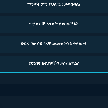
ማንቃት ምን ያህል ጊዜ ይወስዳል?
ጥያቄዎች እንዴት ይደርሱኛል?
ድህረ-ገጽ ሳይኖረኝ መመዝገብ እችላለሁ?
የደንበኛ ክፍያዎችን ይሰሩልኛል?