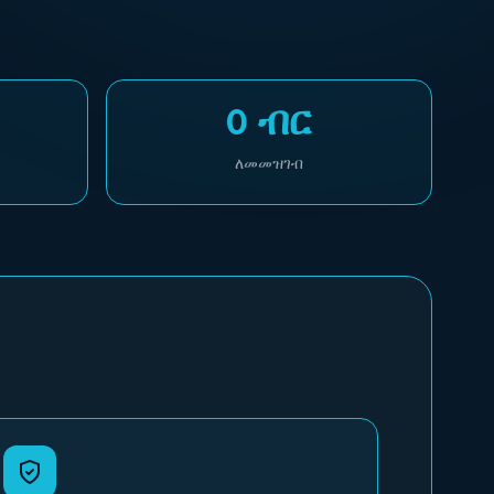
0 ብር
ለመመዝገብ