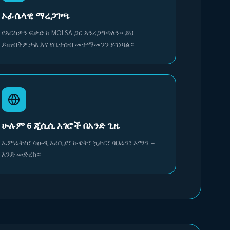
ኦፊሴላዊ ማረጋገጫ
የእርስዎን ፍቃድ ከ MOLSA ጋር እንረጋግጣለን። ይህ
ይጠብቅዎታል እና የቤተሰብ መተማመንን ይገነባል።
ሁሉም 6 ጂሲሲ አገሮች በአንድ ጊዜ
ኤምሬትስ፣ ሳዑዲ አረቢያ፣ ኩዌት፣ ኳታር፣ ባህሬን፣ ኦማን —
አንድ መድረክ።