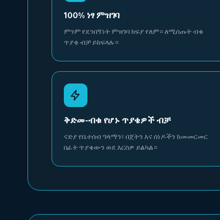
100% ነፃ ምዝገባ
ምንም የደንበኝነት ምዝገባ ክፍያ የለም። ለሚሰጡት ብቁ
ጥያቄ ብቻ ይከፍላሉ።
ቅድመ-ብቁ የሆኑ ጥያቄዎች ብቻ
ናድያ የቤተሰብ ዓላማን፣ በጀትን እና ሰነዶችን ከመመርመር
በፊት ጥያቄውን ወደ እርስዎ ይልካል።