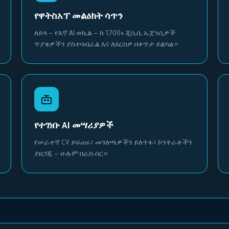
የዋትስአፕ መልዕክት ሳጥን
ለይላ — የእኛ AI ወኪል — ከ 1,700+ ጂሲሲ ኤጀንሲዎች
ጥያቄዎችን ያስተባብራል እና ለእርስዎ በቀጥታ ይልካል።
የተገነቡ AI መሣሪያዎች
የሠራተኛ CV ይፍጠሩ፣ መገለጫዎችን ይለጥፉ፣ ኮንትራቶችን
ያዘጋጁ — ሁሉም በራስ-ሰር።