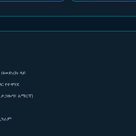
ው በመድረኩ ላይ
ጋር የተዋሃደ
 ታጋሎግ፣ አማርኛ)
ይጋራም