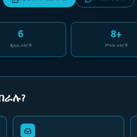
6
8+
ጂሲሲ አገሮች
ምንጭ አገሮች
ባበራሉ?