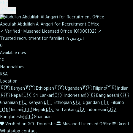
ع
EN
↗ Share
Abdullah Abdulilah Al-Anqari for Recruitment Office
✓
Verified
·
Musaned Licensed Office
1010001023
↗
Trusted recruitment for families in الرياض
0
Available now
10
Nationalities
KSA
Location
🇰🇪
Kenyan
🇪🇹
Ethiopian
🇺🇬
Ugandan
🇵🇭
Filipino
🇮🇳
Indian
🇳🇵
Nepali
🇱🇰
Sri Lankan
🇮🇩
Indonesian
🇧🇩
Bangladeshi
🇬🇭
Ghanaian
🇰🇪
Kenyan
🇪🇹
Ethiopian
🇺🇬
Ugandan
🇵🇭
Filipino
🇮🇳
Indian
🇳🇵
Nepali
🇱🇰
Sri Lankan
🇮🇩
Indonesian
🇧🇩
Bangladeshi
🇬🇭
Ghanaian
🛡️
Verified on GCC Domestic
🏛️
Musaned Licensed Office
💬
Direct
WhatsApp contact