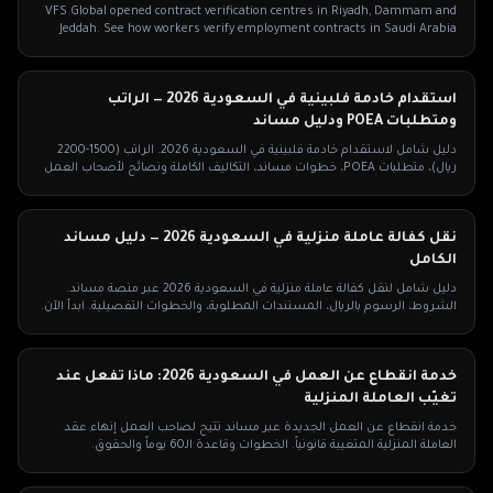
VFS Global opened contract verification centres in Riyadh, Dammam and
Jeddah. See how workers verify employment contracts in Saudi Arabia
(2026).
استقدام خادمة فلبينية في السعودية 2026 — الراتب
ومتطلبات POEA ودليل مساند
دليل شامل لاستقدام خادمة فلبينية في السعودية 2026. الراتب (1500-2200
ريال)، متطلبات POEA، خطوات مساند، التكاليف الكاملة ونصائح لأصحاب العمل
السعوديين.
نقل كفالة عاملة منزلية في السعودية 2026 — دليل مساند
الكامل
دليل شامل لنقل كفالة عاملة منزلية في السعودية 2026 عبر منصة مساند.
الشروط، الرسوم بالريال، المستندات المطلوبة، والخطوات التفصيلية. ابدأ الآن.
خدمة انقطاع عن العمل في السعودية 2026: ماذا تفعل عند
تغيّب العاملة المنزلية
خدمة انقطاع عن العمل الجديدة عبر مساند تتيح لصاحب العمل إنهاء عقد
العاملة المنزلية المتغيبة قانونياً. الخطوات وقاعدة الـ60 يوماً والحقوق.