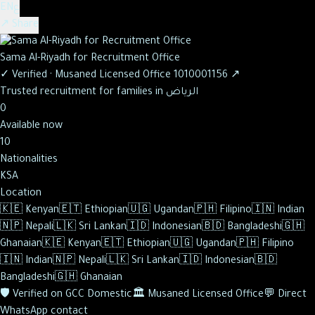
ع
EN
↗ Share
Sama Al-Riyadh for Recruitment Office
✓
Verified
·
Musaned Licensed Office
1010001156
↗
Trusted recruitment for families in الرياض
0
Available now
10
Nationalities
KSA
Location
🇰🇪
Kenyan
🇪🇹
Ethiopian
🇺🇬
Ugandan
🇵🇭
Filipino
🇮🇳
Indian
🇳🇵
Nepali
🇱🇰
Sri Lankan
🇮🇩
Indonesian
🇧🇩
Bangladeshi
🇬🇭
Ghanaian
🇰🇪
Kenyan
🇪🇹
Ethiopian
🇺🇬
Ugandan
🇵🇭
Filipino
🇮🇳
Indian
🇳🇵
Nepali
🇱🇰
Sri Lankan
🇮🇩
Indonesian
🇧🇩
Bangladeshi
🇬🇭
Ghanaian
🛡️
Verified on GCC Domestic
🏛️
Musaned Licensed Office
💬
Direct
WhatsApp contact