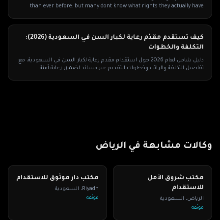
than ever before, but many dont know what rights they actually have
under Saudi labor law.
كيف تستقدم مقدّم رعاية لكبار السن في السعودية (2026):
التكلفة والخطوات
دليل شامل لعام 2026 حول استقدام مقدم رعاية لكبار السن في السعودية، مع
تفاصيل التكلفة والراتب وخطوات التقديم عبر مساند لضمان رعاية آمنة.
وكالات مشابهة في
الرياض
مكتب شروق الأمل
مكتب دار موثوق للاستقدام
للاستقدام
Riyadh
،
السعودية
الرياض
،
السعودية
موثّقة
موثّقة