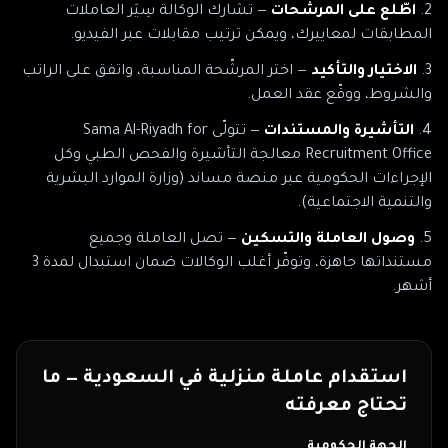
اطّلع على المرشّحات
— تشارك الوكالة سِيَر العاملات
المطابقات لمعاييرك، ويمكن ترتيب مقابلات عبر الفيديو.
الاختيار والتأكيد
— اختر المرشّحة المناسبة، واتفق على الراتب
والشروط، ووقّع عقد العمل.
التأشيرة والمستندات
— تتولّى
Sama Al-Riyadh for
Recruitment Office
معالجة التأشيرة والفحص الطبي وكل
الإجراءات الحكومية
عبر منصة مساند (وزارة الموارد البشرية
والتنمية الاجتماعية)
.
وصول العاملة والتسكين
— تصل العاملة وجميع
مستنداتها جاهزة، وتوفّر أغلب الوكالات ضمان استبدال لمدة 3
أشهر.
استقدام عاملة منزلية في
السعودية
— ما
تحتاج معرفته
الجهة الحكومية