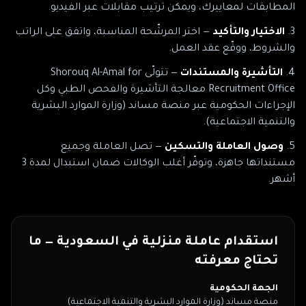
المطابقات لمعاييرك، ويمكن ترتيب مقابلات عبر الفيديو.
الاختيار والتأكيد
— اختر المرشّحة المناسبة، واتفق على الراتب
والشروط، ووقّع عقد العمل.
التأشيرة والمستندات
— تتولّى
Shorouq Al-Amal for
Recruitment Office
معالجة التأشيرة والفحص الطبي وكل
الإجراءات الحكومية
عبر منصة مساند (وزارة الموارد البشرية
والتنمية الاجتماعية)
.
وصول العاملة والتسكين
— تصل العاملة وجميع
مستنداتها جاهزة، وتوفّر أغلب الوكالات ضمان استبدال لمدة 3
أشهر.
استقدام عاملة منزلية في
السعودية
— ما
تحتاج معرفته
الجهة الحكومية
منصة مساند (وزارة الموارد البشرية والتنمية الاجتماعية)