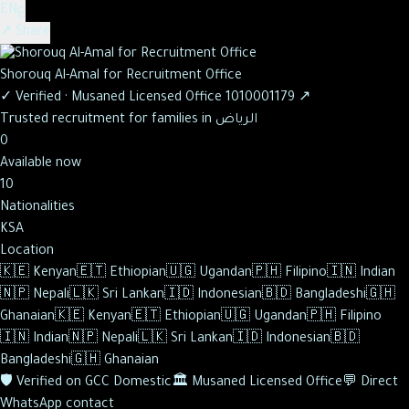
ع
EN
↗ Share
Shorouq Al-Amal for Recruitment Office
✓
Verified
·
Musaned Licensed Office
1010001179
↗
Trusted recruitment for families in الرياض
0
Available now
10
Nationalities
KSA
Location
🇰🇪
Kenyan
🇪🇹
Ethiopian
🇺🇬
Ugandan
🇵🇭
Filipino
🇮🇳
Indian
🇳🇵
Nepali
🇱🇰
Sri Lankan
🇮🇩
Indonesian
🇧🇩
Bangladeshi
🇬🇭
Ghanaian
🇰🇪
Kenyan
🇪🇹
Ethiopian
🇺🇬
Ugandan
🇵🇭
Filipino
🇮🇳
Indian
🇳🇵
Nepali
🇱🇰
Sri Lankan
🇮🇩
Indonesian
🇧🇩
Bangladeshi
🇬🇭
Ghanaian
🛡️
Verified on GCC Domestic
🏛️
Musaned Licensed Office
💬
Direct
WhatsApp contact