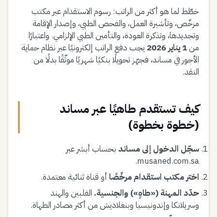
خطّط لما هو أكثر من الراتب: رسوم الاستقدام عبر مكتب
مرخّص، وتأشيرة العمل، والفحص الطبي، وإصدار الإقامة
وتجديدها، وتذكرة العودة، والتأمين الطبي الإلزامي. واعتبارًا
من
1 يناير 2026
يجب دفع الراتب إلكترونيًا عبر نظام حماية
الأجور في مساند، فجهّز تحويلًا بنكيًا شهريًا موثّقًا بدلًا من
النقد.
كيف تستقدم طاهيًا عبر مساند
(خطوة بخطوة)
سجّل الدخول إلى مساند
بحساب أبشر عبر
musaned.com.sa.
اختر مكتب استقدام مرخّصًا
أو قناة ثنائية معتمدة.
حدّد المهنة («طاهٍ») والجنسية.
الفلبين والهند
وسريلانكا وإندونيسيا وبنغلاديش من أكثر مصادر الطهاة.