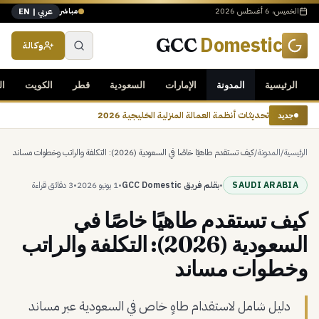
الخميس، 6 أغسطس 2026
مباشر
عربي | EN
Domestic
GCC
وكالة
الرئيسية
المدونة
الإمارات
السعودية
قطر
الكويت
ال
تحديثات أنظمة العمالة المنزلية الخليجية 2026
جديد
الرئيسية
/
المدونة
/
كيف تستقدم طاهيًا خاصًا في السعودية (2026): التكلفة والراتب وخطوات مساند
SAUDI ARABIA
•
بقلم فريق GCC Domestic
•
1 يونيو 2026
•
3 دقائق
قراءة
كيف تستقدم طاهيًا خاصًا في
السعودية (2026): التكلفة والراتب
وخطوات مساند
دليل شامل لاستقدام طاهٍ خاص في السعودية عبر مساند