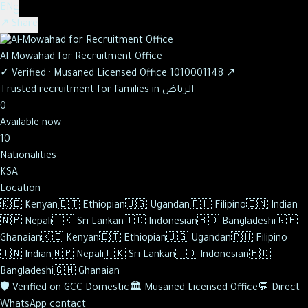
ع
EN
↗ Share
Al-Mowahad for Recruitment Office
✓
Verified
·
Musaned Licensed Office
1010001148
↗
Trusted recruitment for families in الرياض
0
Available now
10
Nationalities
KSA
Location
🇰🇪
Kenyan
🇪🇹
Ethiopian
🇺🇬
Ugandan
🇵🇭
Filipino
🇮🇳
Indian
🇳🇵
Nepali
🇱🇰
Sri Lankan
🇮🇩
Indonesian
🇧🇩
Bangladeshi
🇬🇭
Ghanaian
🇰🇪
Kenyan
🇪🇹
Ethiopian
🇺🇬
Ugandan
🇵🇭
Filipino
🇮🇳
Indian
🇳🇵
Nepali
🇱🇰
Sri Lankan
🇮🇩
Indonesian
🇧🇩
Bangladeshi
🇬🇭
Ghanaian
🛡️
Verified on GCC Domestic
🏛️
Musaned Licensed Office
💬
Direct
WhatsApp contact