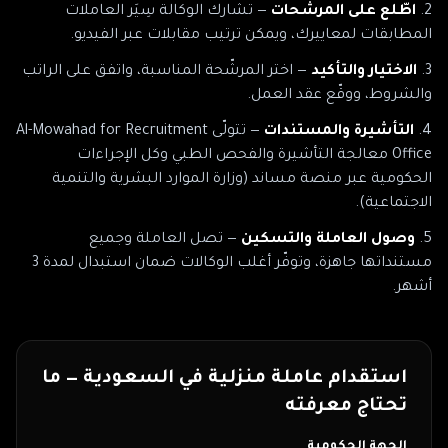
اطّلع على المرشّحات
— تشارك الوكالة سِيَر العاملات
المطابقات لمعاييرك، ويمكن ترتيب مقابلات عبر الفيديو.
الاختيار والتأكيد
— اختر المرشّحة المناسبة، واتفق على الراتب
والشروط، ووقّع عقد العمل.
التأشيرة والمستندات
— تتولّى
Al-Mowahad for Recruitment
Office
معالجة التأشيرة والفحص الطبي وكل الإجراءات
الحكومية
عبر منصة مساند (وزارة الموارد البشرية والتنمية
الاجتماعية)
.
وصول العاملة والتسكين
— تصل العاملة وجميع
مستنداتها جاهزة، وتوفّر أغلب الوكالات ضمان استبدال لمدة 3
أشهر.
استقدام عاملة منزلية في
السعودية
— ما
تحتاج معرفته
الجهة الحكومية