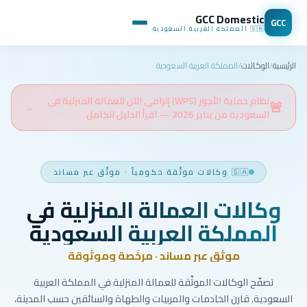
GCC Domestic
GCC
🇸🇦
المملكة العربية السعودية
الرئيسية
/
الوكالات
/
المملكة العربية السعودية
نظام حماية الأجور (WPS) إلزامي الآن للعمالة المنزلية في
🚨
→
السعودية من يناير 2026 — اقرأ الدليل الكامل
🇸🇦
وكالات موثّقة حكومياً
·
موثّق عبر مساند
وكالات العمالة المنزلية في
المملكة العربية السعودية
موثّق عبر مساند · مرخّصة وموثوقة
تصفّح الوكالات الموثّقة للعمالة المنزلية في المملكة العربية
السعودية. قارن الخادمات والمربيات والطهاة والسائقين حسب المدينة،