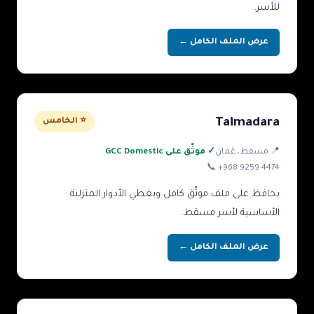
للأسر.
عرض الملف الكامل ←
Taimadara
⭐ الخامس
📍
مسقط
، عُمان
✓ موثّق على GCC Domestic
📞
+968 9259 4474
يحافظ على ملف موثّق كامل ويغطي الأدوار المنزلية
الأساسية لأسر مسقط.
عرض الملف الكامل ←