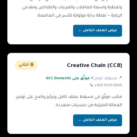
وتغطية واسعة للعاملات والمربيات والطباخين ومقدمي
الرعاية — نقطة بداية موثوقة للأسر في العاصمة.
عرض الملف الكامل ←
Creative Chain (CCB)
🥈 الثاني
📍
مسقط
، عُمان
✓ موثّق على GCC Domestic
📞
+968 9039 8898
مكتب موثّق في مسقط بملف كامل وتركيز واضح على توفير
العمالة المنزلية من جنسيات متعددة.
عرض الملف الكامل ←