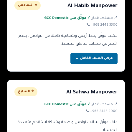
Al Habib Manpower
⭐ السادس
📍
مسقط
، عُمان
✓ موثّق على GCC Domestic
📞
+968 2449 3300
مكتب موثّق بخط أرضي وشفافية كاملة في التواصل، يخدم
الأسر في مختلف مناطق مسقط.
عرض الملف الكامل ←
Al Sahwa Manpower
⭐ السابع
📍
مسقط
، عُمان
✓ موثّق على GCC Domestic
📞
+968 2448 2000
ملف موثّق ببيانات تواصل واضحة وشبكة استقدام متعددة
الجنسيات.