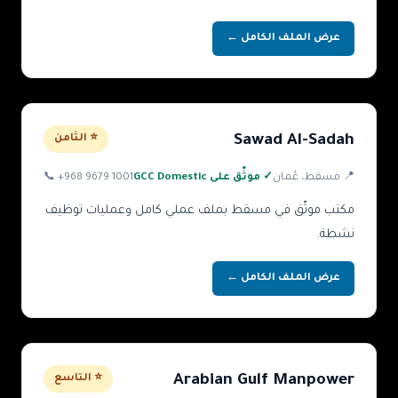
عرض الملف الكامل ←
Sawad Al-Sadah
⭐ الثامن
📍
مسقط
، عُمان
✓ موثّق على GCC Domestic
+968 9679 1001
📞
مكتب موثّق في مسقط بملف عملي كامل وعمليات توظيف
نشطة.
عرض الملف الكامل ←
Arabian Gulf Manpower
⭐ التاسع