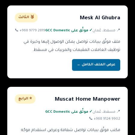
Mesk Al Ghubra
🥉 الثالث
📍
مسقط
، عُمان
✓ موثّق على GCC Domestic
+968 9779 2819
📞
ملف موثّق ببيانات تواصل يمكن الوصول إليها وخبرة في
توظيف العاملات المقيمات والمربيات في مسقط.
عرض الملف الكامل ←
Muscat Home Manpower
⭐ الرابع
📍
مسقط
، عُمان
✓ موثّق على GCC Domestic
📞
+968 9124 9902
مكتب موثّق ببيانات تواصل شفافة وعرض استقدام موجّه