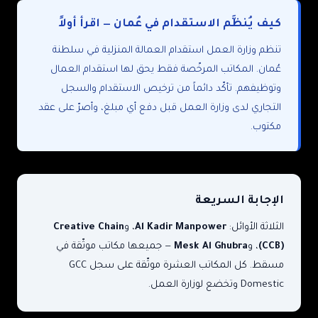
كيف يُنظَّم الاستقدام في عُمان — اقرأ أولاً
تنظم وزارة العمل استقدام العمالة المنزلية في سلطنة
عُمان. المكاتب المرخّصة فقط يحق لها استقدام العمال
وتوظيفهم. تأكّد دائماً من ترخيص الاستقدام والسجل
التجاري لدى وزارة العمل قبل دفع أي مبلغ، وأصرّ على عقد
مكتوب.
الإجابة السريعة
الثلاثة الأوائل:
Al Kadir Manpower
، و
Creative Chain
(CCB)
، و
Mesk Al Ghubra
— جميعها مكاتب موثّقة في
مسقط. كل المكاتب العشرة موثّقة على سجل GCC
Domestic وتخضع لوزارة العمل.