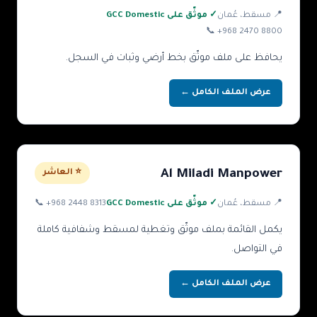
📍
مسقط
، عُمان
✓ موثّق على GCC Domestic
📞
+968 2470 8800
يحافظ على ملف موثّق بخط أرضي وثبات في السجل.
عرض الملف الكامل ←
Al Miladi Manpower
⭐ العاشر
📍
مسقط
، عُمان
✓ موثّق على GCC Domestic
+968 2448 8313
📞
يكمل القائمة بملف موثّق وتغطية لمسقط وشفافية كاملة
في التواصل.
عرض الملف الكامل ←