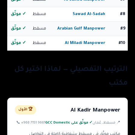
8
#
Sawad Al-Sadah
مسقط
✓ موثّق
9
#
Arabian Gulf Manpower
مسقط
✓ موثّق
10
#
Al Miladi Manpower
مسقط
✓ موثّق
الترتيب التفصيلي — لماذا اختير كل
مكتب
Al Kadir Manpower
🏆 الأول
📍
مسقط
، عُمان
✓ موثّق على GCC Domestic
+968 7151 9661
📞
مكتب موثّق في مسقط بشفافية كاملة في التواصل