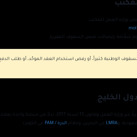
لمكتب
ص وزارة العمل للمكتب.
.
mol
سوم شفّافة بإيصالات ضمن السقوف المقررة.
قوف الوطنية كثيراً، أو رفض استخدام العقد الموحّد، أو طلب الدفع ن
ول الخليج
 2017، بدلاً من منصة واحدة بعلامة تجارية. قارن بمراكز
عودية، و
LMRA
في البحرين، ونظام
الدرة / PAM
في الكويت.