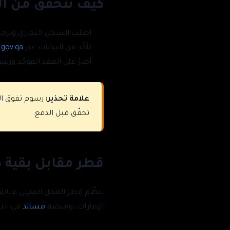
كيف تتحقق من ا
اطلب السجل التجاري وترخي
تأكّد من البيانات عبر
.gov.qa
أصرّ على العقد الموحّد ور
علامة تحذير:
رسوم تفوق الس
تحقّق قبل الدفع.
قطر مقابل بقية د
تنظّم قطر العمل المنزلي مباشرةً عبر وزارة العمل وقانون 15 لسنة
الإمارات، ومنصة
مساند
في الس