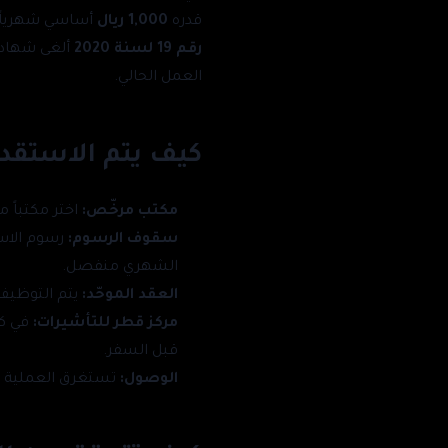
قدره
1,000 ريال
أساسي شهرياً، إضافة إلى 500 ريال للسكن و300 ريال للطعام 
رقم 19 لسنة 2020
ألغى شهادة
العمل الحالي.
كيف يتم الاستقدا
مكتب مرخّص:
اختر مكتباً م
سقوف الرسوم:
الشهري منفصل.
العقد الموحّد:
يتم التوظيف ب
مركز قطر للتأشيرات:
في كث
قبل السفر.
الوصول:
تستغرق العملية عادة 3–6 أسابيع حسب دو