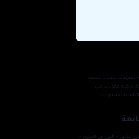
ملات المنزليات حمايات محددة.
مة، ويضع عقوبات على
يزي للأجور — الأول في الخليج —