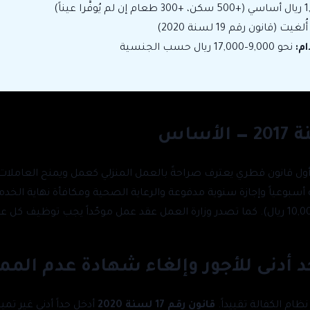
ُلغيت (قانون رقم 19 لسنة 2020)
م:
نحو 9,000–17,000 ريال حسب الجنسية
غسطس 2017، وكان أول قانون قطري يعترف صراحةً بالعمل المنزلي كعمل ويمنح العا
سبوعياً وإجازة سنوية مدفوعة والرعاية الصحية ومكافأة نهاية الخد
قانون رقم 17 لسنة 2020
أدخل حداً أدنى غير تمي