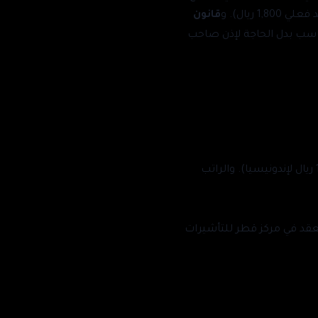
قانون
اسب بدل الحاجة لإذن صاحب
رسوم الاستقدام مسقوفة حسب الجنسية (نحو 9,000 ريال لإثيوبيا وحتى 17,000 ريال لإندونيسيا). والراتب
عقد في مركز قطر للتأشيرات