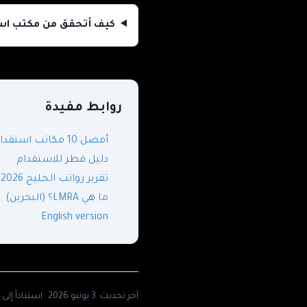
كيف أتحقق من مكتب اس
روابط مفيدة
أفضل 10 مكاتب استقدام في قطر 2026
دليل قطر للاستقدام
تقرير رواتب الخليج 2026
ما هي LMRA؟ (البحرين)
English version
آخر تحديث: 3 يونيو 2026 · استناداً إلى قانون 15 لسنة 2017 وقانون 17 لسنة 2020 وقانون 19 لسنة 2020 (mol.gov.qa).