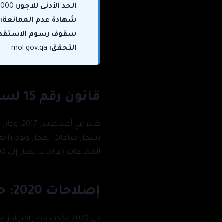
الحد الأدنى للأجور:
1,000 ريال أساسي (+500 سكن، +300 طعام إن لم يُوفَّرا عيناً)
شهادة عدم الممانعة:
أ
سقوف رسوم الاستقدا
التحقق:
mol.gov.qa
قانون رقم 15 لسنة 2017 — الأساس
صدر في أ
يشمل ساعات العمل ويوم راحة أ
المخالفات (غرامات تصل إلى 10,000 ريال). كما تصدر وزارة العمل عقد عمل موحّداً يجب توظيف كل عاملة منزلية بموجبه.
إصلاحات 2020: حد أدنى للأجور وإلغاء شهادة عدم الممانعة
في 2020 فكّكت قطر أكثر أجزاء نظام الكفالة تقييداً.