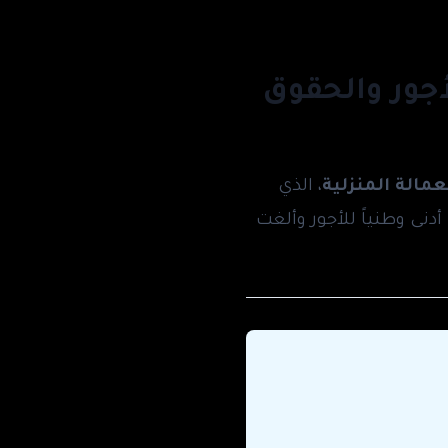
أجور والحقوق
، الذي
 ومنذ 2020 أضافت قطر حداً أدنى وطنياً للأجور وألغت