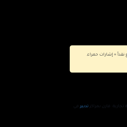
قداً = إشارات حمراء.
تدبير
في