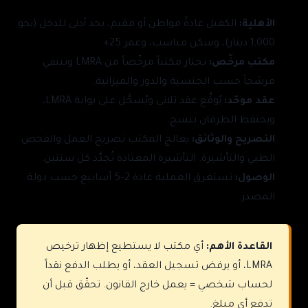
الأهلية:
الكفيل عادةً مواطن أو مقيم، بحد أدنى للدخل (نحو
1,000 دينار)، وسكن مناسب، وعمر 25+.
مكتب مرخّص:
تختار مكتباً مرخّصاً من LMRA وتنتقي
مرشحاً حسب الجنسية والدور والميزانية.
عقد موحّد:
يُوقَّع عقد ثلاثي ويُسجَّل على بوابة LMRA،
ويحتفظ الطرفان بنسخ.
التصريح والوثائق:
يعالج المكتب تصريح العمل والفحص
الطبي والتأشيرة. التأشيرة المعتادة تُجدَّد كل سنتين.
الوصول:
تستغرق العملية عادة 2–5 أسابيع حسب دولة
المصدر.
القاعدة الأهم:
أي مكتب لا يستطيع إظهار ترخيص
LMRA، أو يرفض تسجيل العقد، أو يطلب الدفع نقداً
لحساب شخصي = يعمل خارج القانون. تحقّق قبل أن
تدفع أي مبلغ.