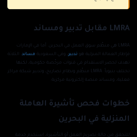
LMRA مقابل تدبير ومساند
LMRA هي منظّم سوق العمل في البحرين. أما في الإمارات
فإطار العمالة المنزلية هو
تدبير
، وفي السعودية
مساند
. الثلاثة
تهدف لحصر الاستقدام في قنوات مرخّصة حكومية، لكنها
تختلف بنيوياً: LMRA منظّم ونظام تصاريح، وتدبير شبكة مراكز
فعلية، ومساند منصة إلكترونية مركزية.
خطوات فحص تأشيرة العاملة
المنزلية في البحرين
للتحقق من حالة تصريح العمل أو التأشيرة، استخدم خدمة