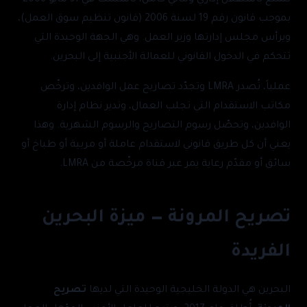
تتمتع باستقلال إداري ومالي كامل، تأسست في 31 مايو 2006
بموجب قانون رقم 19 لسنة 2006 (قانون تنظيم سوق العمل)،
ويرأس مجلس إدارتها وزير العمل. وهي الجهة الوحيدة التي
تتحكم في الدخول القانوني للعمالة الأجنبية إلى البحرين.
عملياً، تُصدر LMRA وتجدّد تصاريح عمل الوافدين، وترخّص
مكاتب الاستقدام التي تجلب العمال، وتدير نظام إدارة
الوافدين، وتحصّل رسوم التصاريح والرسوم الشهرية. وهذا
يعني أن كل طريق قانوني لاستقدام عاملة أو مربية أو طباخ أو
سائق أو مقدّم رعاية يمر عبر قناة مرخّصة من LMRA.
تصريح المرونة — ميزة البحرين
الفريدة
البحرين هي الدولة الخليجية الوحيدة التي لديها
تصريح