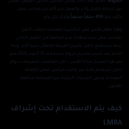
المرونة
. أُطلق عام 2017، ويتيح للعامل الأجنبي المؤهل العمل
دون ارتباط بكفيل واحد والعمل لدى أكثر من صاحب عمل.
يكلّف نحو
450 ديناراً سنوياً
ويُجدَّد كل عام.
وهذا مهم للأسر: ففي التأشيرة المعتادة يتطلب النقل
لصاحب عمل جديد شهادة عدم ممانعة من الكفيل الحالي،
بينما يستطيع حامل تصريح المرونة الانتقال بحرية أكبر. وبما
أنه لم تعد تُصدر تصاريح مرونة جديدة منذ 31 أكتوبر 2022 فلم
يعد هذا المسار متاحاً للأسر — لكن العاملات المقيمات بدوام
كامل تُستقدَم عادةً عبر مكتب مرخّص ضمن الكفالة
المعتادة. وتبقى الترتيبات الجزئية غير المرخصة مخالفة
للقانون.
كيف يتم الاستقدام تحت إشراف
LMRA