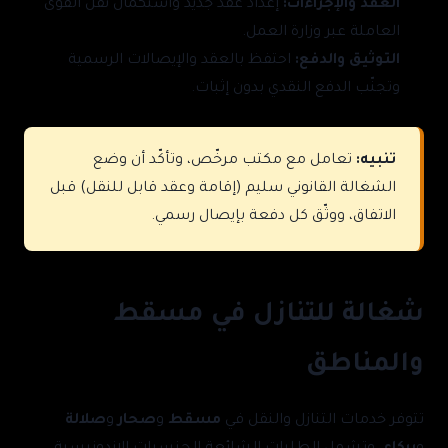
العقد والإجراءات:
إعداد عقد جديد واستكمال نقل القوى
العاملة عبر وزارة العمل.
التوثيق والدفع:
احتفظ بالعقد والإيصالات الرسمية
وتجنّب الدفع النقدي بدون إثبات.
تنبيه:
تعامل مع مكتب مرخّص، وتأكّد أن وضع
الشغالة القانوني سليم (إقامة وعقد قابل للنقل) قبل
الاتفاق، ووثّق كل دفعة بإيصال رسمي.
شغالة للتنازل في مسقط
والمناطق
تتوفر خدمات التنازل والنقل في
مسقط
و
صحار
و
صلالة