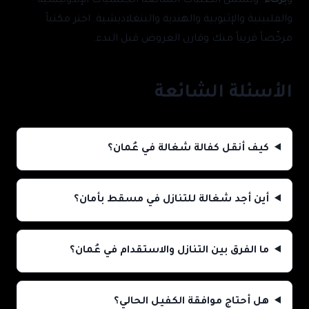
و
بركاء
. وتشمل الطلبات الشائعة الجنسيات الإندونيسية
والفلبينية والإثيوبية والهندية والبنغلاديشية. اختر مكتباً
مرخّصاً قريباً منك وقارن العروض قبل البدء.
الأسئلة الشائعة
كيف أنقل كفالة شغالة في عُمان؟
أين أجد شغالة للتنازل في مسقط بأمان؟
ما الفرق بين التنازل والاستقدام في عُمان؟
هل أحتاج موافقة الكفيل الحالي؟