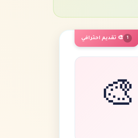
🎨 تقديم احترافي
1
🎨