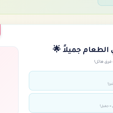
 الطعام جميلاً 🌟
فرق هائل!
رز!
 = جميل!