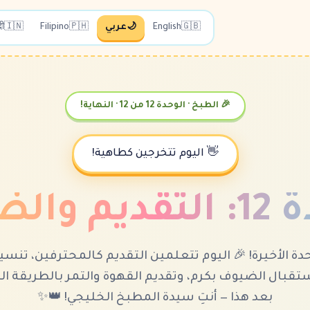
🇬🇧
English
🌙
عربي
🇵🇭
Filipino
🇮🇳
दी
🎉 الطبخ · الوحدة 12 من 12 · النهاية!
👋 اليوم تتخرجين كطاهية!
والضيافة
وحدة الأخيرة! 🎉 اليوم تتعلمين التقديم كالمحترفين، تنس
ستقبال الضيوف بكرم، وتقديم القهوة والتمر بالطريقة ا
بعد هذا — أنتِ سيدة المطبخ الخليجي! 👑✨