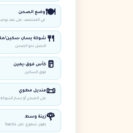
🍽️
وضع الصحن
في المنتصف. على بعد بوصة 
🍴
شوكة يسار، سكين/مل
النصل نحو الصحن.
🥛
كأس فوق-يمين
فوق السكين.
📜
منديل مطوي
على الصحن أو يسار الشوكة.
🌹
زينة وسط
زهور، شموع، تمر، فاكهة!