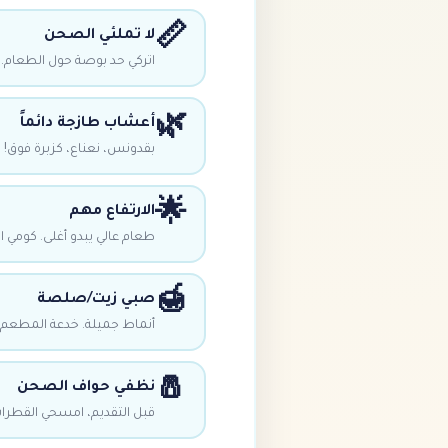
📏
لا تملئي الصحن
اتركي حد بوصة حول الطعام.
🌿
أعشاب طازجة دائماً
بقدونس، نعناع، كزبرة فوق!
🌟
الارتفاع مهم
طعام عالي يبدو أغلى. كومي ال
🍯
صبي زيت/صلصة
أنماط جميلة. خدعة المطعم!
🧂
نظفي حواف الصحن
قبل التقديم، امسحي القطرا