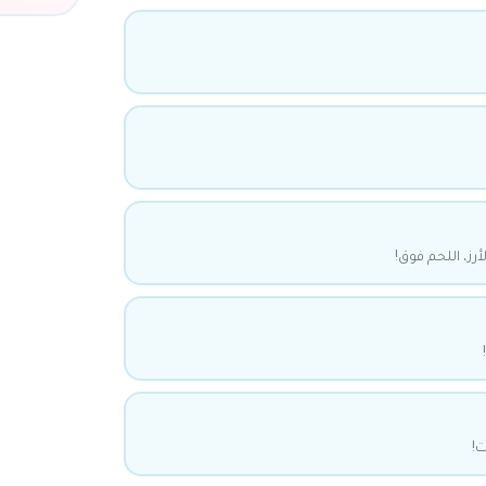
أرز، اللحم فوق!
ت!