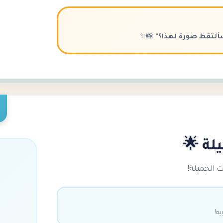
لتقط صورة لهذا؟"
📸✨
لة 🌟
ت الجميلة!
ه!