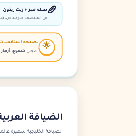
🥖
سلة خبز + زيت زيتون
في المنتصف. خبز ساخن، زعتر
نصيحة المناسبات
🌟
أضيفي
شموع، أزهار
الضيافة العربية 
الضيافة الخليجية شهيرة عالمياً