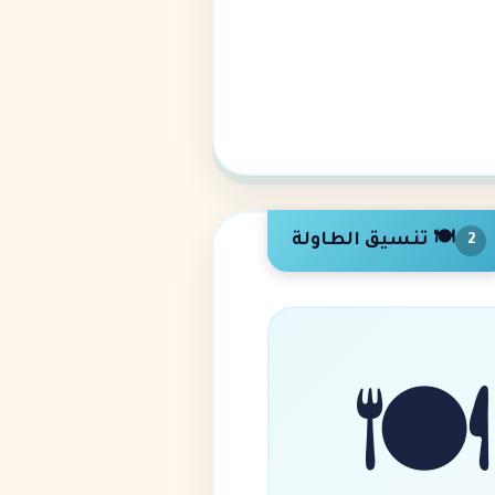
🍽️ تنسيق الطاولة
2
🍽️