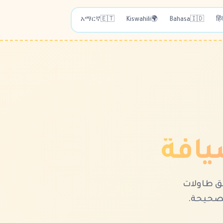
አማርኛ
🇪🇹
Kiswahili
🌍
Bahasa
🇮🇩
हिं
يق طاولات
لصحيحة.