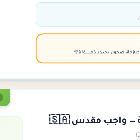
!
 طازجة، صحون بحدود ذهبية
! 🕯️🌹
— واجب مقدس 🇸🇦
!