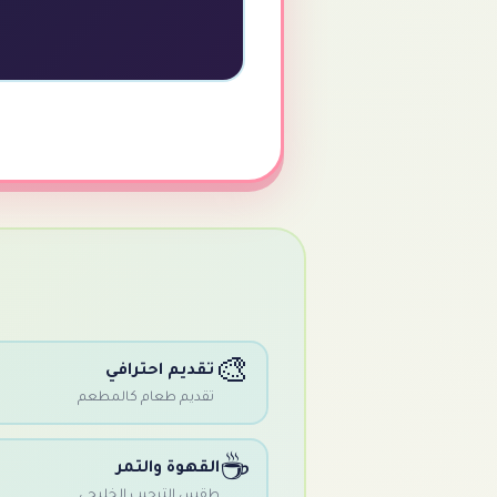
🎨
تقديم احترافي
تقديم طعام كالمطعم
☕
القهوة والتمر
طقس الترحيب الخليجي