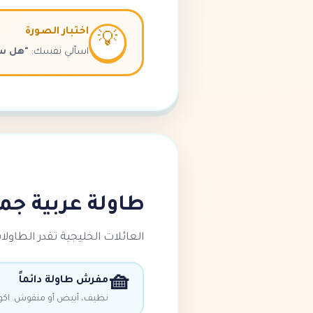
اختبار الصورة
💡
اسألي نفسك:
"هل سأ
طاولة عربية جمي
العائلات الخليجية تقدر الطاولا
🧺
مفرش طاولة دائماً
نظيف، أبيض أو منقوش. اكوي