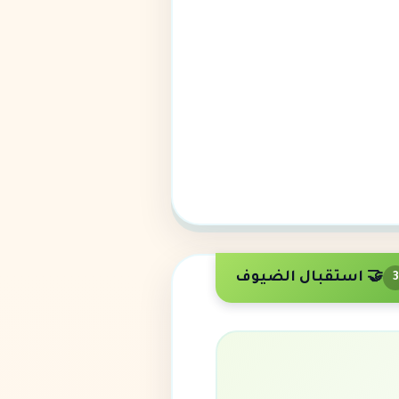
🤝 استقبال الضيوف
3