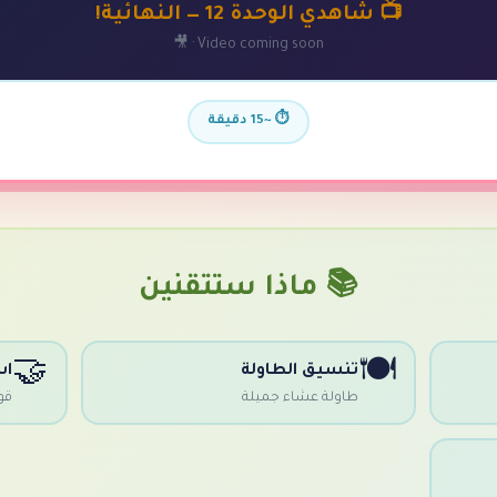
📺 شاهدي الوحدة 12 — النهائية!
Video coming soon · 🎥
⏱️ ~15 دقيقة
📚 ماذا ستتقنين
🤝
🍽️
تنسيق الطاولة
اس
طاولة عشاء جميلة
قو