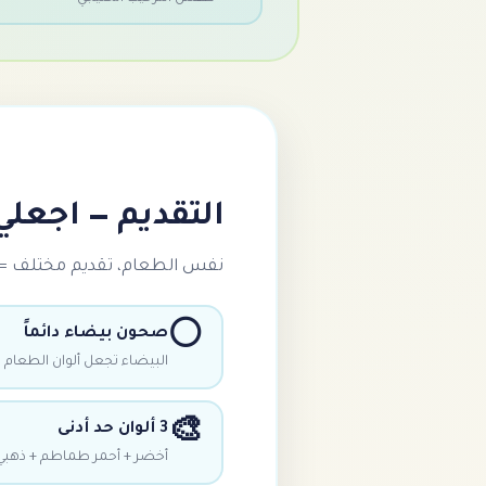
التقديم — اجعلي
نفس الطعام، تقديم مختلف = 
⚪
صحون بيضاء دائماً
البيضاء تجعل ألوان الطعام تب
🎨
3 ألوان حد أدنى
أخضر + أحمر طماطم + ذهبي