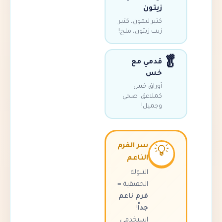
زيتون
كثير ليمون، كثير
زيت زيتون، ملح!
قدمي مع
خس
أوراق خس
كملاعق. صحي
وجميل!
سر الفرم

الناعم
التبولة
الحقيقية =
فرم ناعم
!
جداً
استخدمي