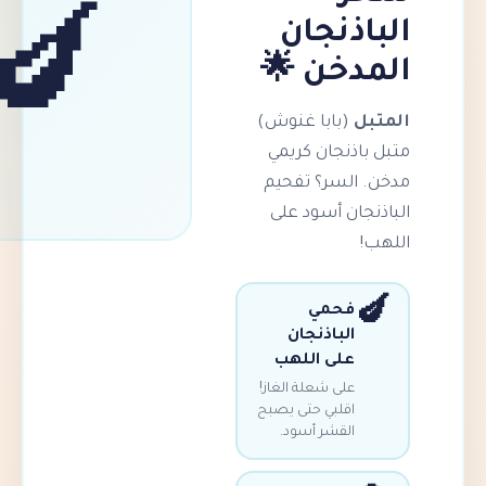
اذنجان
🍆
دخن 🌟
ل
(بابا غنوش)
اذنجان كريمي
 السر؟ تفحيم
جان أسود على
فحمي
الباذنجان
على اللهب
على شعلة الغاز!
اقلبي حتى يصبح
القشر أسود.