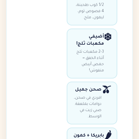
1/2 كوب طحينة،
4 فصوص ثوم،
ليمون، ملح.
أضيفي
مكعبات ثلج!
2-3 مكعبات ثلج
أثناء الخفق =
حمص أبيض
منفوش!
صحن جميل
افردي في صحن،
دوامات بملعقة.
صبي زيت في
الوسط.
بابريكا + كمون