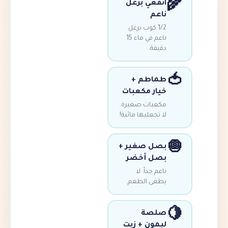
انقعي برغل
ناعم
1/2 كوب برغل
ناعم في ماء 15
دقيقة.
طماطم +
خيار مكعبات
مكعبات صغيرة.
لا تجعليها مائية!
بصل صغير +
بصل أخضر
ناعم جداً. لا
يطغى الطعم.
صلصة
ليمون + زيت