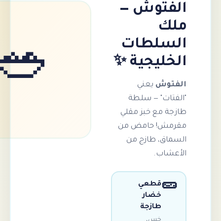
توش —
ك
لطات
🥗
ليجية ✨
وش
يعني
ات" — سلطة
 مع خبز مقلي
ش! حامض من
ق، طازج من
اب.
قطعي
خضار
طازجة
خس،