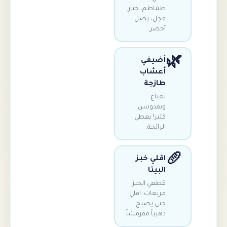
طماطم، خيار،
فجل، بصل
أخضر.
أضيفي
أعشاب
طازجة
نعناع
وبقدونس.
كثير! يعطي
الرائحة.
اقلي خبز
البيتا
قطعي الخبز
مربعات. اقلي
حتى يصبح
ذهبياً مقرمشاً.