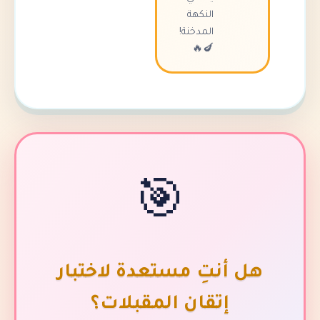
النكهة
المدخنة!
🍆🔥
🎯
أنتِ مستعدة لاختبار
إتقان المقبلات؟