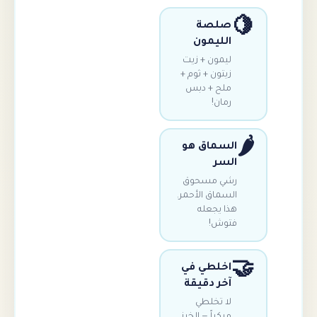
صلصة
الليمون
ليمون + زيت
زيتون + ثوم +
ملح + دبس
رمان!
السماق هو
السر
رشي مسحوق
السماق الأحمر.
هذا يجعله
فتوش!
اخلطي في
آخر دقيقة
لا تخلطي
مبكراً — الخبز