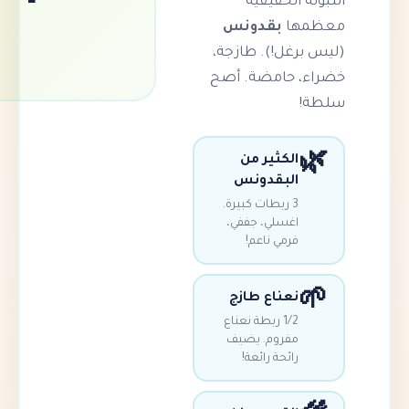
ة الحقيقية
ها
بقدونس
رغل!). طازجة،
، حامضة. أصح
!
الكثير من
البقدونس
3 ربطات كبيرة.
اغسلي، جففي،
فرمي ناعم!
نعناع طازج
1/2 ربطة نعناع
مفروم. يضيف
رائحة رائعة!