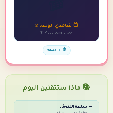
🎬
📺 شاهدي الوحدة 8
Video coming soon · 🎥
⏱️ ~14 دقيقة
 ماذا ستتقنين اليوم
لطة الفتوش