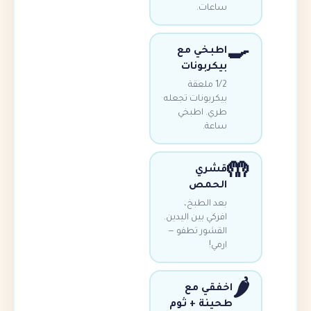
ساعات.
اطبخي مع
بيكربونات
1/2 ملعقة
بيكربونات تجعله
طري. اطبخي
ساعة.
قشري
الحمص
بعد الطبخ،
افركي بين اليدين.
القشور تطفو —
ارمي!
اخفقي مع
طحينة + ثوم