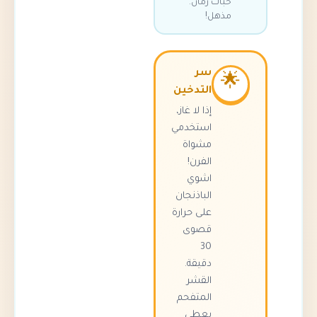
حبات رمان.
مذهل!
سر

التدخين
إذا لا غاز،
استخدمي
مشواة
الفرن!
اشوي
الباذنجان
على حرارة
قصوى
30
دقيقة.
القشر
المتفحم
يعطي