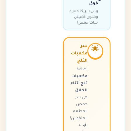
فوق
رشي بابريكا حمراء
وكمون. أضيفي
حبات حمص!
سر

مكعبات
الثلج
إضافة
مكعبات
ثلج أثناء
الخفق
هي سر
حمص
المطعم
المنفوش!
بارد +