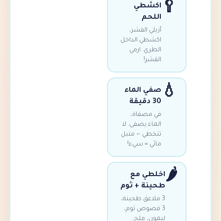
اكشطي
اللحم
أزيلي القشر،
اكشطي الداخل
الطري. ارمي
القشر!
صفي الماء
30 دقيقة
في مصفاة،
الماء يصفى. لا
تتخطي — متبل
مائي = سيء!
اخلطي مع
طحينة + ثوم
3 ملاعق طحينة،
3 فصوص ثوم،
ليمون، ملح.