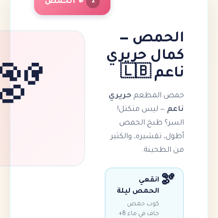
🫘 الحمص
2
مص —
ل حريري
🇱
🫘
المطعم
حريري
 ليس متكتل!
 طبخ الحمص
تقشيره، والكثير
طحينة.
انقعي
الحمص ليلة
كوب حمص
جاف في ماء 8+