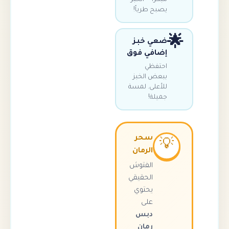
يصبح طرياً!
ضعي خبز
إضافي فوق
احتفظي
ببعض الخبز
للأعلى. لمسة
جميلة!
سحر

الرمان
الفتوش
الحقيقي
يحتوي
على
دبس
رمان