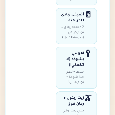
أضيفي زبادي
للكريمية
2 ملعقة زبادي =
قوام كريمي
(طريقة المتبل).
اهرسي
بشوكة (لا
تخفقي!)
خلاط = ناعم
جداً. شوكة =
قوام مثالي!
زيت زيتون +
رمان فوق
صبي زيت، رشي