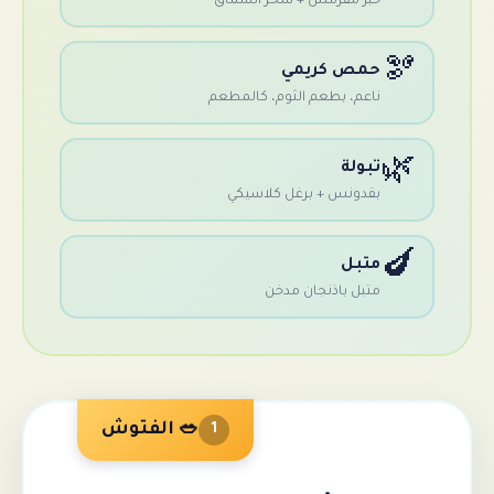
بز مقرمش + سحر السماق
مص كريمي
اعم، بطعم الثوم، كالمطعم
بولة
قدونس + برغل كلاسيكي
تبل
تبل باذنجان مدخن
🥗 الفتوش
1