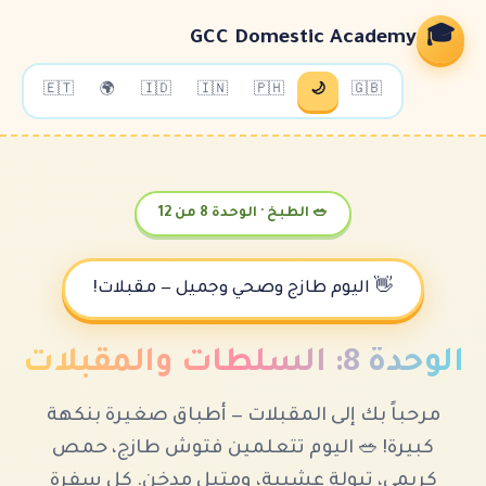
GCC Domestic Ac
🇪🇹
🌍
🇮🇩
🇮🇳
🇵🇭
🌙
🇬
🥗 الطبخ · الوحدة 8 من 12
اليوم طازج وصحي وجميل — مقبلات!
ات
ك إلى المقبلات — أطباق صغيرة بنكهة
🥗 اليوم تتعلمين فتوش طازج، حمص
تبولة عشبية، ومتبل مدخن. كل سفرة