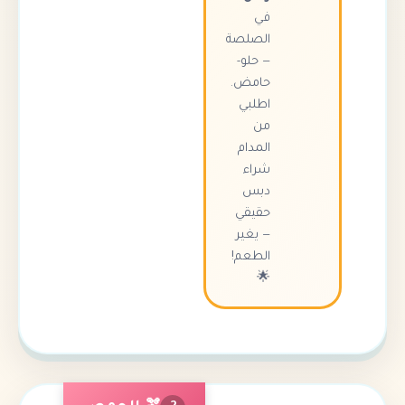
في
الصلصة
— حلو-
حامض.
اطلبي
من
المدام
شراء
دبس
حقيقي
— يغير
الطعم!
🌟