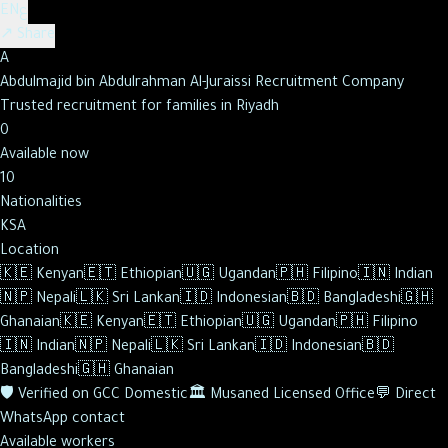
ع
EN
↗ Share
A
Abdulmajid bin Abdulrahman Al-Juraissi Recruitment Company
Trusted recruitment for families in Riyadh
0
Available now
10
Nationalities
KSA
Location
🇰🇪
Kenyan
🇪🇹
Ethiopian
🇺🇬
Ugandan
🇵🇭
Filipino
🇮🇳
Indian
🇳🇵
Nepali
🇱🇰
Sri Lankan
🇮🇩
Indonesian
🇧🇩
Bangladeshi
🇬🇭
Ghanaian
🇰🇪
Kenyan
🇪🇹
Ethiopian
🇺🇬
Ugandan
🇵🇭
Filipino
🇮🇳
Indian
🇳🇵
Nepali
🇱🇰
Sri Lankan
🇮🇩
Indonesian
🇧🇩
Bangladeshi
🇬🇭
Ghanaian
🛡️
Verified on GCC Domestic
🏛️
Musaned Licensed Office
💬
Direct
WhatsApp contact
Available workers