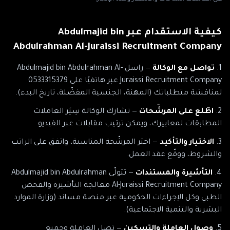
كيفية الاستقدام عبر
Abdulmajid bin
Abdulrahman Al-Juraissi Recruitment Company
تواصل مع الوكالة
— راسل
Abdulmajid bin Abdulrahman Al-
Juraissi Recruitment Company
عبر
هاتفيًا على 0533315379
لمناقشة متطلباتك (المهنة، الجنسية المفضّلة، تاريخ البدء).
اطّلع على المرشّحات
— تشارك الوكالة سِيَر العاملات
المطابقات لمعاييرك، ويمكن ترتيب مقابلات عبر الفيديو.
الاختيار والتأكيد
— اختر المرشّحة المناسبة، واتفق على الراتب
والشروط، ووقّع عقد العمل.
التأشيرة والمستندات
— تتولّى
Abdulmajid bin Abdulrahman
Al-Juraissi Recruitment Company
معالجة التأشيرة والفحص
الطبي وكل الإجراءات الحكومية
عبر منصة مساند (وزارة الموارد
البشرية والتنمية الاجتماعية)
.
وصول العاملة والتسكين
— تصل العاملة وجميع