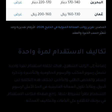
البحرين
140–170
دينار
170–220
دينار
عرض
عُمان
130–160
ريال
160–200
ريال
عرض
المصدر:
تقرير رواتب العمالة المنزلية في الخليج 2026
. الأرقام تقديرية وقد
تتغيّر حسب الخبرة والعقد.
تكاليف الاستقدام لمرة واحدة
إضافةً إلى الراتب الشهري، هناك تكلفة استقدام لمرة واحدة
تشمل رسوم المكتب والرسوم الحكومية والتأشيرة وتذكرة
السفر والفحص الطبي والتأمين. تختلف هذه التكلفة بين
الدول، وغالباً تكون العمالة الفلبينية في الحدّ الأعلى لرسوم
الاستقدام نظراً لشروط بلدها. راجع صفحة مكاتب الاستقدام
في دولتك للاطّلاع على الباقات والتكاليف المحدّثة.