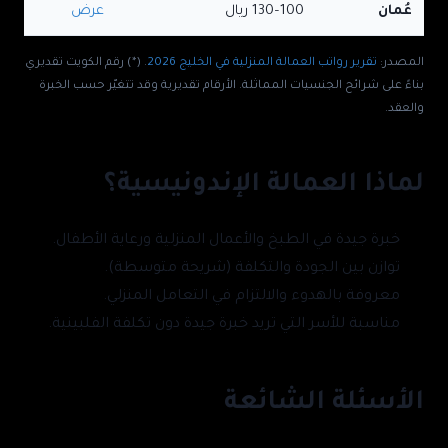
عُمان
100–130
ريال
عرض
المصدر:
تقرير رواتب العمالة المنزلية في الخليج 2026
. (*) رقم الكويت تقديري
بناءً على شرائح الجنسيات المماثلة. الأرقام تقديرية وقد تتغيّر حسب الخبرة
والعقد.
لماذا العمالة الإندونيسية؟
خبرة جيدة في الطبخ والأعمال المنزلية ورعاية الأطفال.
توازن بين الجودة والتكلفة (شريحة متوسطة).
معروفة بالهدوء والالتزام في التعامل المنزلي.
مناسبة للأسر التي تريد خبرة جيدة دون تكلفة الفلبينية.
الأسئلة الشائعة