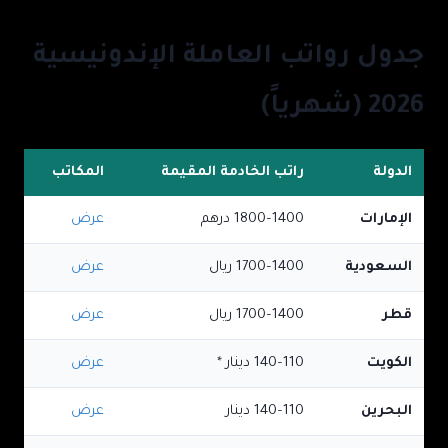
جدول رواتب العاملة الإندونيسية
2026 (شهرياً)
الدولة
راتب الخادمة المقيمة
المكاتب
الإمارات
1400–1800
درهم
عرض
السعودية
1400–1700
ريال
عرض
قطر
1400–1700
ريال
عرض
الكويت
110–140
دينار
*
عرض
البحرين
110–140
دينار
عرض